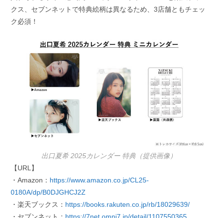
クス、セブンネットで特典絵柄は異なるため、3店舗ともチェッ
ク必須！
出口夏希 2025カレンダー 特典（提供画像）
【URL】
・Amazon：
https://www.amazon.co.jp/CL25-
0180A/dp/B0DJGHCJ2Z
・楽天ブックス：
https://books.rakuten.co.jp/rb/18029639/
・セブンネット：
https://7net.omni7.jp/detail/1107550365