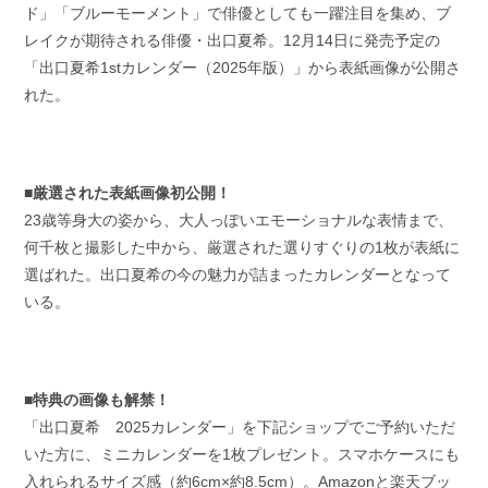
ド」「ブルーモーメント」で俳優としても一躍注目を集め、ブ
レイクが期待される俳優・出口夏希。12月14日に発売予定の
「出口夏希1stカレンダー（2025年版）」から表紙画像が公開さ
れた。
■厳選された表紙画像初公開！
23歳等身大の姿から、大人っぽいエモーショナルな表情まで、
何千枚と撮影した中から、厳選された選りすぐりの1枚が表紙に
選ばれた。出口夏希の今の魅力が詰まったカレンダーとなって
いる。
■特典の画像も解禁！
「出口夏希 2025カレンダー」を下記ショップでご予約いただ
いた方に、ミニカレンダーを1枚プレゼント。スマホケースにも
入れられるサイズ感（約6cm×約8.5cm）。Amazonと楽天ブッ