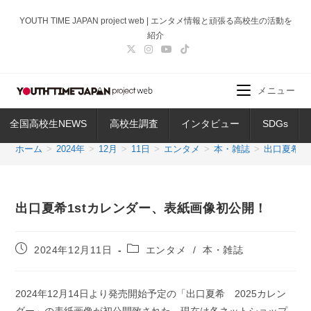
コ
YOUTH TIME JAPAN project web | エンタメ情報と頑張る高校生の活動を
ン
紹介
テ
ン
ツ
メニュー
へ
ス
全国高校生NEWS
高校生調査
インタビュー
SDGs
キ
ッ
ホーム
>
2024年
>
12月
>
11日
>
エンタメ
>
本・雑誌
>
出口夏希1
プ
出口夏希1stカレンダー、表紙画像初公開！
投
投
2024年12月11日
エンタメ
/
本・雑誌
稿
稿
公
カ
開
テ
2024年12月14日より発売開始予定の「出口夏希 2025カレン
日:
ゴ