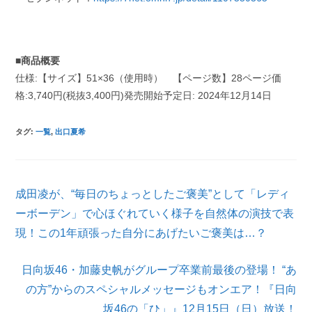
■商品概要
仕様:【サイズ】51×36（使用時） 【ページ数】28ページ価
格:3,740円(税抜3,400円)発売開始予定日: 2024年12月14日
タグ
:
一覧
,
出口夏希
そ
成田凌が、“毎日のちょっとしたご褒美”として「レディ
の
他
ーボーデン」で心ほぐれていく様子を自然体の演技で表
の
現！この1年頑張った自分にあげたいご褒美は…？
記
事
を
日向坂46・加藤史帆がグループ卒業前最後の登場！ “あ
読
の方”からのスペシャルメッセージもオンエア！『日向
む
坂46の「ひ」』12月15日（日）放送！