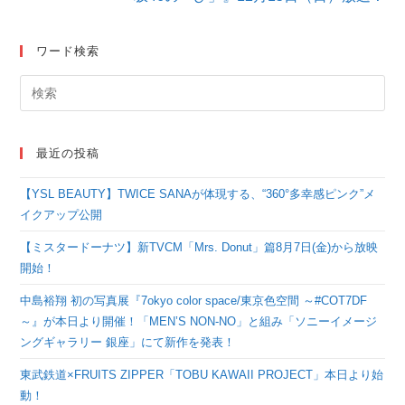
ワード検索
最近の投稿
【YSL BEAUTY】TWICE SANAが体現する、“360°多幸感ピンク”メ
イクアップ公開
【ミスタードーナツ】新TVCM「Mrs. Donut」篇8月7日(金)から放映
開始！
中島裕翔 初の写真展『7okyo color space/東京色空間 ～#COT7DF
～』が本日より開催！「MEN’S NON-NO」と組み「ソニーイメージ
ングギャラリー 銀座」にて新作を発表！
東武鉄道×FRUITS ZIPPER「TOBU KAWAII PROJECT」本日より始
動！