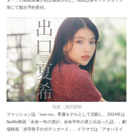
ダー」の表紙画像が初公開致された。現在は各ネットショップ
リ
ー:
等にて順次予約受付。
写真：濱田英明
ファッション誌「non-no」専属モデルとして活動し、2024年は
Netflix映画「余命一年の僕が、余命半年の君と出会った話。」劇
場映画「赤羽骨子のボディガード」、ドラマでは「アオハライ