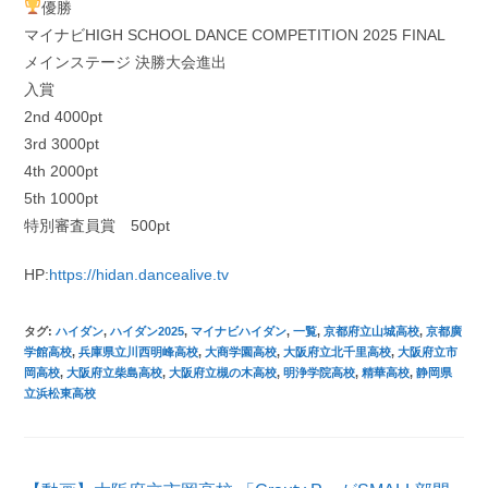
優勝
マイナビHIGH SCHOOL DANCE COMPETITION 2025 FINAL
メインステージ 決勝大会進出
入賞
2nd 4000pt
3rd 3000pt
4th 2000pt
5th 1000pt
特別審査員賞 500pt
HP:
https://hidan.dancealive.tv
タグ
:
ハイダン
,
ハイダン2025
,
マイナビハイダン
,
一覧
,
京都府立山城高校
,
京都廣
学館高校
,
兵庫県立川西明峰高校
,
大商学園高校
,
大阪府立北千里高校
,
大阪府立市
岡高校
,
大阪府立柴島高校
,
大阪府立槻の木高校
,
明浄学院高校
,
精華高校
,
静岡県
立浜松東高校
そ