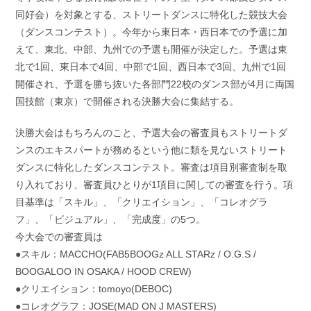
同好会）を対象とする、ストリートダンスに特化した競技大会
（ダンスコンテスト）。今年から東日本・西日本での予選に加
えて、東北、中部、九州での予選も開催が決定した。予選は東
北で1回、東日本で4回、中部で1回、西日本で3回、九州で1回
開催され、予選を勝ち抜いた各部門22校のダンス部が4月に両国
国技館（東京）で開催される決勝大会に集結する。
決勝大会はもちろんのこと、予選大会の審査員もストリートダ
ンスのエキスパートが務めるという他に類を⾒ないストリート
ダンスに特化したダンスコンテスト。審査は項目別審査制を取
り入れており、審査員ひとりが1項目に関しての審査を行う。項
目基準は「スキル」、「クリエイション」、「コレオグラ
フ」、「ビジュアル」、「完成度」の5つ。
今大会での審査員は
●スキル：MACCHO(FAB5BOOGz ALL STARz / O.G.S /
BOOGALOO IN OSAKA / HOOD CREW)
●クリエイション：tomoyo(DEBOC)
●コレオグラフ：JOSE(MAD ON J MASTERS)