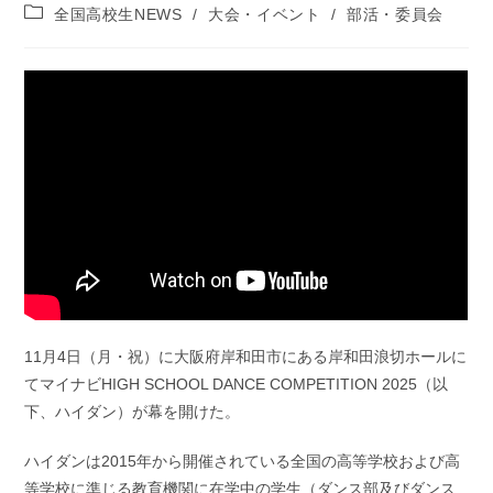
稿
投
全国高校生NEWS
/
大会・イベント
/
部活・委員会
公
稿
開
カ
日:
テ
ゴ
リ
ー:
11月4日（月・祝）に大阪府岸和田市にある岸和田浪切ホールに
てマイナビHIGH SCHOOL DANCE COMPETITION 2025（以
下、ハイダン）が幕を開けた。
ハイダンは2015年から開催されている全国の⾼等学校および⾼
等学校に準じる教育機関に在学中の学⽣（ダンス部及びダンス