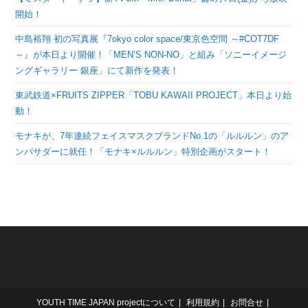
開始！
中島裕翔 初の写真展『7okyo color space/東京色空間 ～#COT7DF
～』が本日より開催！「MEN’S NON-NO」と組み「ソニーイメージ
ングギャラリー 銀座」にて新作を発表！
東武鉄道×FRUITS ZIPPER「TOBU KAWAII PROJECT」本日より始
動！
モナキが、7年連続フェイスマスクブランドNo.1の「ルルルン」のア
ンバサダーに就任！「モナキ×ルルルン」特別企画がスタート！
YOUTH TIME JAPAN projectについて
利用規約
お問合せ