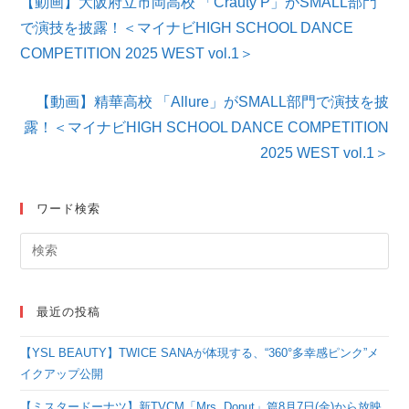
【動画】大阪府立市岡高校 「Crauty P」がSMALL部門
の
他
で演技を披露！＜マイナビHIGH SCHOOL DANCE
の
COMPETITION 2025 WEST vol.1＞
記
事
を
【動画】精華高校 「Allure」がSMALL部門で演技を披
読
露！＜マイナビHIGH SCHOOL DANCE COMPETITION
む
2025 WEST vol.1＞
ワード検索
最近の投稿
【YSL BEAUTY】TWICE SANAが体現する、“360°多幸感ピンク”メ
イクアップ公開
【ミスタードーナツ】新TVCM「Mrs. Donut」篇8月7日(金)から放映