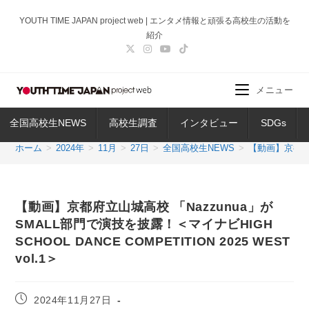
コ
YOUTH TIME JAPAN project web | エンタメ情報と頑張る高校生の活動を
ン
紹介
テ
ン
ツ
メニュー
へ
ス
全国高校生NEWS
高校生調査
インタビュー
SDGs
キ
ッ
ホーム
>
2024年
>
11月
>
27日
>
全国高校生NEWS
>
【動画】京都府立山
プ
【動画】京都府立山城高校 「Nazzunua」が
SMALL部門で演技を披露！＜マイナビHIGH
SCHOOL DANCE COMPETITION 2025 WEST
vol.1＞
投
2024年11月27日