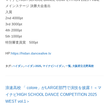
メインステージ 決勝大会進出
入賞
2nd 4000pt
3rd 3000pt
4th 2000pt
5th 1000pt
特別審査員賞 500pt
HP:
https://hidan.dancealive.tv
タグ
:
ハイダン
,
ハイダン2025
,
マイナビハイダン
,
一覧
,
大阪府立北野高校
そ
浪速高校 「 colore」がLARGE部門で演技を披露！＜マ
の
他
イナビHIGH SCHOOL DANCE COMPETITION 2025
の
WEST vol.1＞
記
事