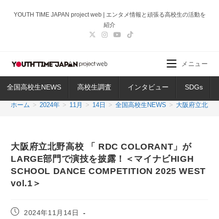
コ
YOUTH TIME JAPAN project web | エンタメ情報と頑張る高校生の活動を
ン
紹介
テ
ン
ツ
メニュー
へ
ス
全国高校生NEWS
高校生調査
インタビュー
SDGs
キ
ッ
ホーム
>
2024年
>
11月
>
14日
>
全国高校生NEWS
>
大阪府立北野高校 
プ
大阪府立北野高校 「 RDC COLORANT」が
LARGE部門で演技を披露！＜マイナビHIGH
SCHOOL DANCE COMPETITION 2025 WEST
vol.1＞
投
2024年11月14日