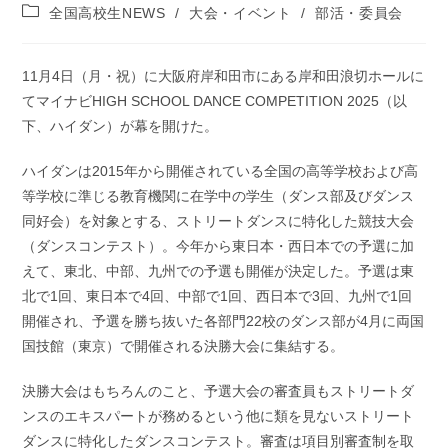
稿
投
全国高校生NEWS
/
大会・イベント
/
部活・委員会
公
稿
開
カ
日:
テ
11月4日（月・祝）に大阪府岸和田市にある岸和田浪切ホールに
ゴ
てマイナビHIGH SCHOOL DANCE COMPETITION 2025（以
リ
ー:
下、ハイダン）が幕を開けた。
ハイダンは2015年から開催されている全国の⾼等学校および⾼
等学校に準じる教育機関に在学中の学⽣（ダンス部及びダンス
同好会）を対象とする、ストリートダンスに特化した競技大会
（ダンスコンテスト）。今年から東日本・西日本での予選に加
えて、東北、中部、九州での予選も開催が決定した。予選は東
北で1回、東日本で4回、中部で1回、西日本で3回、九州で1回
開催され、予選を勝ち抜いた各部門22校のダンス部が4月に両国
国技館（東京）で開催される決勝大会に集結する。
決勝大会はもちろんのこと、予選大会の審査員もストリートダ
ンスのエキスパートが務めるという他に類を⾒ないストリート
ダンスに特化したダンスコンテスト。審査は項目別審査制を取