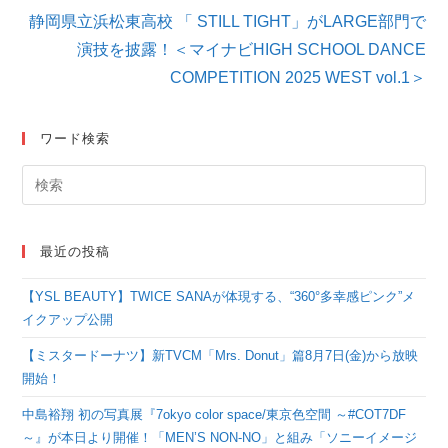
を
静岡県立浜松東高校 「 STILL TIGHT」がLARGE部門で
読
演技を披露！＜マイナビHIGH SCHOOL DANCE
む
COMPETITION 2025 WEST vol.1＞
ワード検索
最近の投稿
【YSL BEAUTY】TWICE SANAが体現する、“360°多幸感ピンク”メ
イクアップ公開
【ミスタードーナツ】新TVCM「Mrs. Donut」篇8月7日(金)から放映
開始！
中島裕翔 初の写真展『7okyo color space/東京色空間 ～#COT7DF
～』が本日より開催！「MEN’S NON-NO」と組み「ソニーイメージ