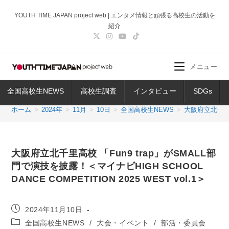
コ
YOUTH TIME JAPAN project web | エンタメ情報と頑張る高校生の活動を
ン
紹介
テ
ン
ツ
メニュー
へ
ス
全国高校生NEWS
高校生調査
インタビュー
SDGs
キ
ッ
ホーム
>
2024年
>
11月
>
10日
>
全国高校生NEWS
>
大阪府立北千里高校
プ
大阪府立北千里高校 「Fun9 trap」がSMALL部
門で演技を披露！＜マイナビHIGH SCHOOL
DANCE COMPETITION 2025 WEST vol.1＞
投
2024年11月10日
稿
投
全国高校生NEWS
/
大会・イベント
/
部活・委員会
公