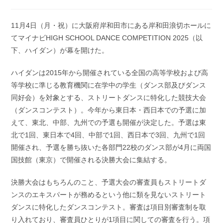
稿
開
カ
日:
テ
11月4日（月・祝）に大阪府岸和田市にある岸和田浪切ホールに
ゴ
てマイナビHIGH SCHOOL DANCE COMPETITION 2025（以
リ
ー:
下、ハイダン）が幕を開けた。
ハイダンは2015年から開催されている全国の⾼等学校および⾼
等学校に準じる教育機関に在学中の学⽣（ダンス部及びダンス
同好会）を対象とする、ストリートダンスに特化した競技大会
（ダンスコンテスト）。今年から東日本・西日本での予選に加
えて、東北、中部、九州での予選も開催が決定した。予選は東
北で1回、東日本で4回、中部で1回、西日本で3回、九州で1回
開催され、予選を勝ち抜いた各部門22校のダンス部が4月に両国
国技館（東京）で開催される決勝大会に集結する。
決勝大会はもちろんのこと、予選大会の審査員もストリートダ
ンスのエキスパートが務めるという他に類を⾒ないストリート
ダンスに特化したダンスコンテスト。審査は項目別審査制を取
り入れており、審査員ひとりが1項目に関しての審査を行う。項