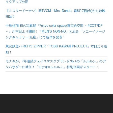
イクアップ公開
【ミスタードーナツ】新TVCM「Mrs. Donut」篇8月7日(金)から放映
開始！
中島裕翔 初の写真展『7okyo color space/東京色空間 ～#COT7DF
～』が本日より開催！「MEN’S NON-NO」と組み「ソニーイメージ
ングギャラリー 銀座」にて新作を発表！
東武鉄道×FRUITS ZIPPER「TOBU KAWAII PROJECT」本日より始
動！
モナキが、7年連続フェイスマスクブランドNo.1の「ルルルン」のア
ンバサダーに就任！「モナキ×ルルルン」特別企画がスタート！