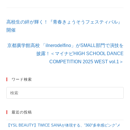
そ
高校生の絆が輝く！『青春きょうそうフェスティバル』
の
他
開催
の
記
京都廣学館高校 「ilnerodelfino」がSMALL部門で演技を
事
を
披露！＜マイナビHIGH SCHOOL DANCE
読
COMPETITION 2025 WEST vol.1＞
む
ワード検索
最近の投稿
【YSL BEAUTY】TWICE SANAが体現する、“360°多幸感ピンク”メ