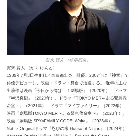
賀来 賢人 （提供画像）
賀来 賢人 （かく けんと）
1989年7月3日生まれ／東京都出身、俳優。2007年に『神童』で
俳優デビューし、映画・ドラマ・舞台で活躍する。 近年の主な
出演作は映画『今日から俺は！！劇場版』（2020年）、ドラマ
『半沢直樹』（2020年）、ドラマ『TOKYO MER～走る緊急救
命室～』（2021年）、ドラマ『マイファミリー』（2022年）、
映画『劇場版TOKYO MER〜走る緊急救命室〜』（2023年）、
映画『劇場版 SPY×FAMILY CODE: White』（2023年）、
Netflix Originalドラマ『忍びの家 House of Ninjas』（2024年）
Amazon Originalドラマ『龍が如く~Beyond the Game~』