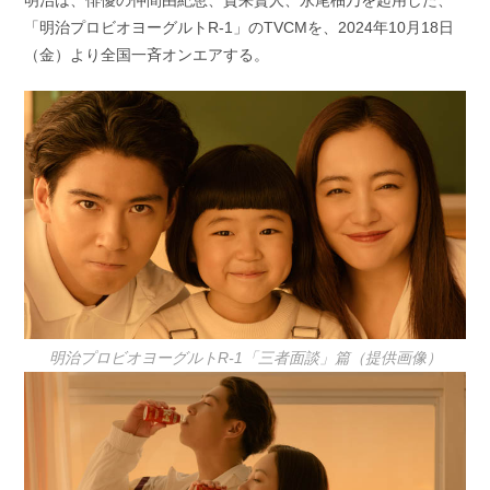
明治は、俳優の仲間由紀恵、賀来賢人、永尾柚乃を起用した、
日:
ゴ
「明治プロビオヨーグルトR-1」のTVCMを、2024年10月18日
リ
ー:
（金）より全国一斉オンエアする。
明治プロビオヨーグルトR-1「三者面談」篇（提供画像）