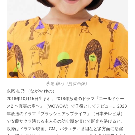
永尾 柚乃（提供画像）
永尾 柚乃 （ながお ゆの）
2016年10月15日生まれ。2018年放送のドラマ『コールドケー
ス2 〜真実の扉〜』（WOWOW）で子役としてデビュー。2023
年放送のドラマ『ブラッシュアップライフ』（日本テレビ系）
で安藤サクラ演じる主人公の幼少期を演じて脚光を浴びると、
以降はドラマや映画、CM、バラエティ番組など多方面に活躍