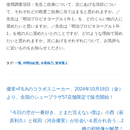
使用調査項目：先生ご自身について、次にあげる項目につい
て、それぞれどの程度ご自身に当てはまると思われますか。／
先生は「明治プロビオヨーグルトR-1」を、どのくらい他の人に
奨めたいと思いますか。／先生は「明治プロビオヨーグルトR-
1」を他の人に奨めたいとのことですが、どのような理由で奨め
たいと思われますか。次にあげるそれぞれについて、お気持ち
に近いものをお知らせください。
タグ
:
一覧
,
仲間由紀恵
,
永尾柚乃
,
賀来賢人
そ
優里×FILAのコラボスニーカー、2024年10月18日（金）
の
他
より、全国のシュープラザ57店舗限定で販売開始！
の
記
『今日の空が一番好き、とまだ言えない僕は』小西（萩
事
を
原利久）と桜田（河合優実）が出会い＆惹かれ合う…2
読
種の初映像が解禁！