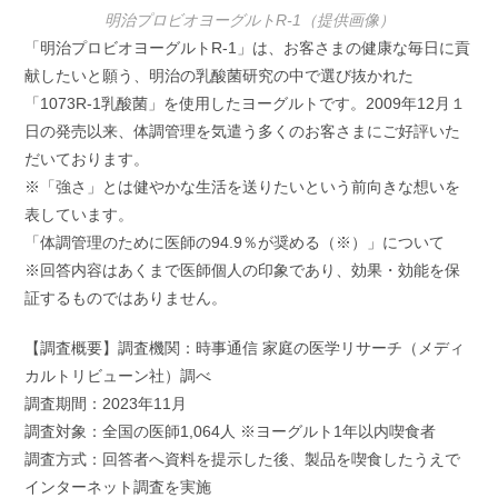
明治プロビオヨーグルトR-1（提供画像）
「明治プロビオヨーグルトR-1」は、お客さまの健康な毎日に貢
献したいと願う、明治の乳酸菌研究の中で選び抜かれた
「1073R-1乳酸菌」を使用したヨーグルトです。2009年12月１
日の発売以来、体調管理を気遣う多くのお客さまにご好評いた
だいております。
※「強さ」とは健やかな生活を送りたいという前向きな想いを
表しています。
「体調管理のために医師の94.9％が奨める（※）」について
※回答内容はあくまで医師個人の印象であり、効果・効能を保
証するものではありません。
【調査概要】調査機関：時事通信 家庭の医学リサーチ（メディ
カルトリビューン社）調べ
調査期間：2023年11月
調査対象：全国の医師1,064人 ※ヨーグルト1年以内喫食者
調査方式：回答者へ資料を提示した後、製品を喫食したうえで
インターネット調査を実施