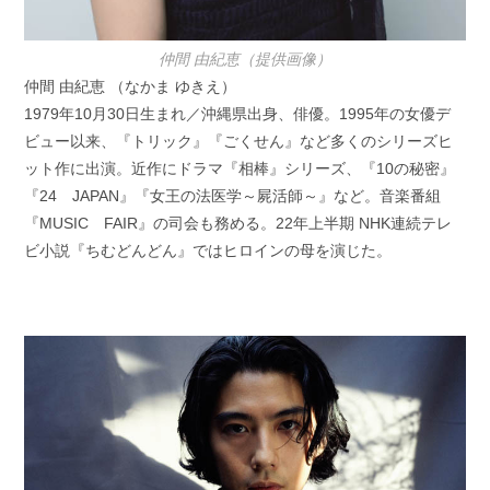
仲間 由紀恵（提供画像）
仲間 由紀恵 （なかま ゆきえ）
1979年10月30日生まれ／沖縄県出身、俳優。1995年の女優デ
ビュー以来、『トリック』『ごくせん』など多くのシリーズヒ
ット作に出演。近作にドラマ『相棒』シリーズ、『10の秘密』
『24 JAPAN』『女王の法医学～屍活師～』など。音楽番組
『MUSIC FAIR』の司会も務める。22年上半期 NHK連続テレ
ビ小説『ちむどんどん』ではヒロインの母を演じた。