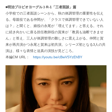
■明治プロビオヨーグルトR-1「三者面談」篇
小学校での三者面談シーンから、秋の体調管理の重要性を伝え
る。母親役である仲間が、「クラスで体調管理できていない人
は？」と聞くと、娘役の永尾が「増えてます」と答える。それ
に続き向かいに座る担任教師役の賀来が「教員も油断できませ
ん」と答え、三人が体調管理の難しさに震え上がる。仲間と賀
来が再共演かつ永尾と賀来は初共演。シリーズ初となる3人の共
演は、様々な表情と迫真の演技が見どころ。
本編CM URL：
https://youtu.be/cBwVSYzEhBY