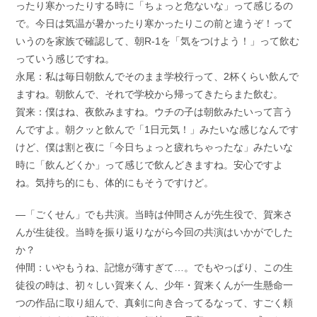
ったり寒かったりする時に「ちょっと危ないな」って感じるの
で。今日は気温が暑かったり寒かったりこの前と違うぞ！って
いうのを家族で確認して、朝R-1を「気をつけよう！」って飲む
っていう感じですね。
永尾：私は毎日朝飲んでそのまま学校行って、2杯くらい飲んで
ますね。朝飲んで、それで学校から帰ってきたらまた飲む。
賀来：僕はね、夜飲みますね。ウチの子は朝飲みたいって言う
んですよ。朝クッと飲んで「1日元気！」みたいな感じなんです
けど、僕は割と夜に「今日ちょっと疲れちゃったな」みたいな
時に「飲んどくか」って感じで飲んどきますね。安心ですよ
ね。気持ち的にも、体的にもそうですけど。
―「ごくせん」でも共演。当時は仲間さんが先生役で、賀来さ
んが生徒役。当時を振り返りながら今回の共演はいかがでした
か？
仲間：いやもうね、記憶が薄すぎて…。でもやっぱり、この生
徒役の時は、初々しい賀来くん、少年・賀来くんが一生懸命一
つの作品に取り組んで、真剣に向き合ってるなって、すごく頼