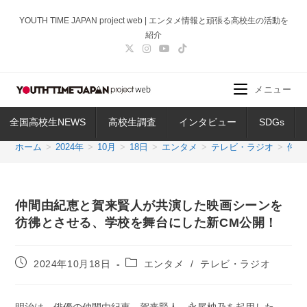
コ
YOUTH TIME JAPAN project web | エンタメ情報と頑張る高校生の活動を
ン
紹介
テ
ン
ツ
メニュー
へ
ス
全国高校生NEWS
高校生調査
インタビュー
SDGs
キ
ッ
ホーム
>
2024年
>
10月
>
18日
>
エンタメ
>
テレビ・ラジオ
>
仲間
プ
仲間由紀恵と賀来賢人が共演した映画シーンを
彷彿とさせる、学校を舞台にした新CM公開！
投
投
2024年10月18日
エンタメ
/
テレビ・ラジオ
稿
稿
公
カ
開
テ