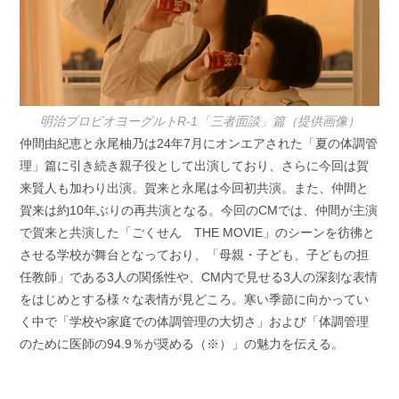
明治プロビオヨーグルトR-1「三者面談」篇（提供画像）
仲間由紀恵と永尾柚乃は24年7月にオンエアされた「夏の体調管
理」篇に引き続き親子役として出演しており、さらに今回は賀
来賢人も加わり出演。賀来と永尾は今回初共演。また、仲間と
賀来は約10年ぶりの再共演となる。今回のCMでは、仲間が主演
で賀来と共演した「ごくせん THE MOVIE」のシーンを彷彿と
させる学校が舞台となっており、「母親・子ども、子どもの担
任教師」である3人の関係性や、CM内で見せる3人の深刻な表情
をはじめとする様々な表情が見どころ。寒い季節に向かってい
く中で「学校や家庭での体調管理の大切さ」および「体調管理
のために医師の94.9％が奨める（※）」の魅力を伝える。