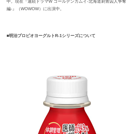
中。現在『連続ドラマW ゴールデンカムイ-北海道刺青囚人争奪
編-』（WOWOW）に出演中。
■明治プロビオヨーグルトR-1シリーズについて