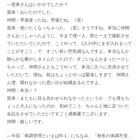
―賀来さんはいかがでしたか？
賀来：おいたのでした。
仲間：早速使ったね。早速だね。（笑）
賀来：使いたくなっちゃった。（笑）そうですね、本当に仲間
さんおっしゃったように、今まで僕一人、割と一人で撮影させ
ていただいていたので、こうやって、2人の中にまず入れるって
ことがすごく…で、すごい良い空気感なんですよ。本当なんか
朗らかな癒やしタイムだったので。すごいなんかまったーりし
ちゃって。仲間さんともこうやって、本当に久々に共演させて
いただいて。僕ね、前はちょっとやっぱ緊張しすぎて、仲間さ
ん僕、喋れなかった思い出が結構あるんですよ。
仲間：本当！？
賀来：まともに目も合わせられなかったというか…でも僕もち
ょっと大人になったのか、初めてこう、ちゃんと地に足ついた
会話をさせていただいてすごく感無量でございます。
仲間：嬉しいです。
―今回「体調管理といえばR-1」にちなみ、「秋冬の体調不安」