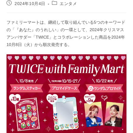
投
投
2024年10月4日
エンタメ
稿
稿
公
カ
開
テ
ファミリーマートは、継続して取り組んでいる5つのキーワード
日:
ゴ
の「『あなた』のうれしい」の一環として、2024年クリスマス
リ
ー:
アンバサダー「TWICE」とコラボレーションした商品を2024年
10月8日（火）から順次発売する。