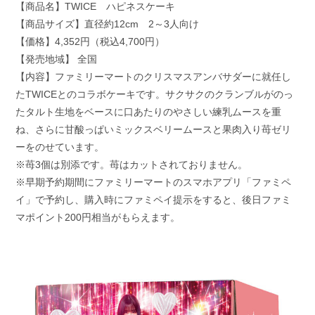
【商品名】TWICE ハピネスケーキ
【商品サイズ】直径約12cm 2～3人向け
【価格】4,352円（税込4,700円）
【発売地域】 全国
【内容】ファミリーマートのクリスマスアンバサダーに就任し
たTWICEとのコラボケーキです。サクサクのクランブルがのっ
たタルト生地をベースに口あたりのやさしい練乳ムースを重
ね、さらに甘酸っぱいミックスベリームースと果肉入り苺ゼリ
ーをのせています。
※苺3個は別添です。苺はカットされておりません。
※早期予約期間にファミリーマートのスマホアプリ「ファミペ
イ」で予約し、購入時にファミペイ提示をすると、後日ファミ
マポイント200円相当がもらえます。