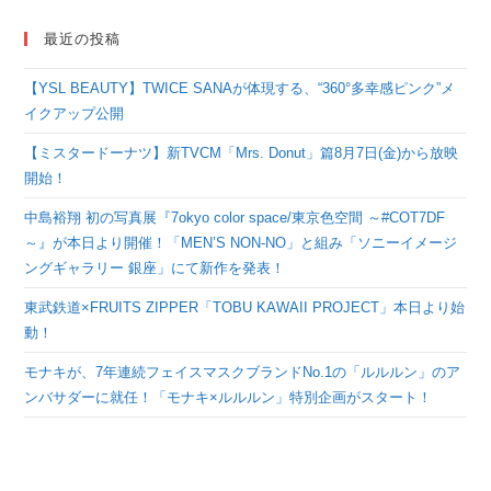
最近の投稿
【YSL BEAUTY】TWICE SANAが体現する、“360°多幸感ピンク”メ
イクアップ公開
【ミスタードーナツ】新TVCM「Mrs. Donut」篇8月7日(金)から放映
開始！
中島裕翔 初の写真展『7okyo color space/東京色空間 ～#COT7DF
～』が本日より開催！「MEN’S NON-NO」と組み「ソニーイメージ
ングギャラリー 銀座」にて新作を発表！
東武鉄道×FRUITS ZIPPER「TOBU KAWAII PROJECT」本日より始
動！
モナキが、7年連続フェイスマスクブランドNo.1の「ルルルン」のア
ンバサダーに就任！「モナキ×ルルルン」特別企画がスタート！