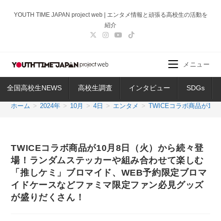
コ
YOUTH TIME JAPAN project web | エンタメ情報と頑張る高校生の活動を
ン
紹介
テ
ン
ツ
メニュー
へ
ス
全国高校生NEWS
高校生調査
インタビュー
SDGs
キ
ッ
ホーム
>
2024年
>
10月
>
4日
>
エンタメ
>
TWICEコラボ商品が
プ
TWICEコラボ商品が10月8日（火）から続々登
場！ランダムステッカーや組み合わせて楽しむ
「推しケミ」ブロマイド、WEB予約限定ブロマ
イドケースなどファミマ限定ファン必見グッズ
が盛りだくさん！