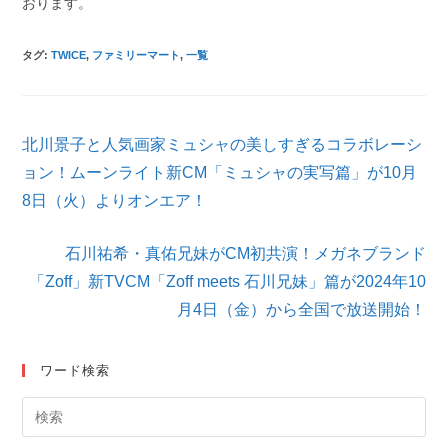
おります。
タグ
:
TWICE
,
ファミリーマート
,
一覧
そ
北川景子と人気画家ミュシャの美しすぎるコラボレーシ
の
他
ョン！ムーンライト新CM「ミュシャの実写篇」が10月
の
8日（火）よりオンエア！
記
事
を
石川祐希・真佑兄妹がCM初共演！メガネブランド
読
「Zoff」新TVCM「Zoff meets 石川兄妹」篇が2024年10
む
月4日（金）から全国で放送開始！
ワード検索