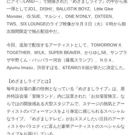
にアイ♡LAND～」で開催された『めざましライブ』の中から第
一弾としてJO1、DISH//、BALLISTIK BOYZ、Little Glee
Monster、IS:SUE、マルシィ、ONE N’ONLY、DXTEEN、
TWS、SIX LOUNGEのライブ映像が９月３日（火）０時から順
次期間限定で独占配信中だ。
今回、追加で配信するアーティストとして、TOMORROW X
TOGETHER、M!LK、SUPER BEAVER、かりゆし58、サンプラ
ザ中野くん・パッパラー河合（爆風スランプ）、ＮＯＡ、
Ayumu Imazu、渋谷すばる、&TEAMの９組が新たに決定した。
【めざましライブとは】
毎年お台場の夏の恒例となっている『めざましライブ』は、屋
外特設会場「冒険ランド」内に設置された「お台場冒険王」な
らではの開放感ある大型スタジアムで、ステージの熱気とアー
ティストのパフォーマンスをより身近に感じられるスペシャル
なライブ。『めざましテレビ』がおススメしたい注目のアーテ
ィストやバラエティに富んだ豪華アーティストのスぺシャルな
ライブをお届けしている。