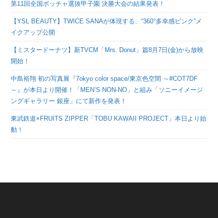
第11回全国ボッチャ選抜甲子園 決勝大会の結果発表！
【YSL BEAUTY】TWICE SANAが体現する、“360°多幸感ピンク”メ
イクアップ公開
【ミスタードーナツ】新TVCM「Mrs. Donut」篇8月7日(金)から放映
開始！
中島裕翔 初の写真展『7okyo color space/東京色空間 ～#COT7DF
～』が本日より開催！「MEN’S NON-NO」と組み「ソニーイメージ
ングギャラリー 銀座」にて新作を発表！
東武鉄道×FRUITS ZIPPER「TOBU KAWAII PROJECT」本日より始
動！