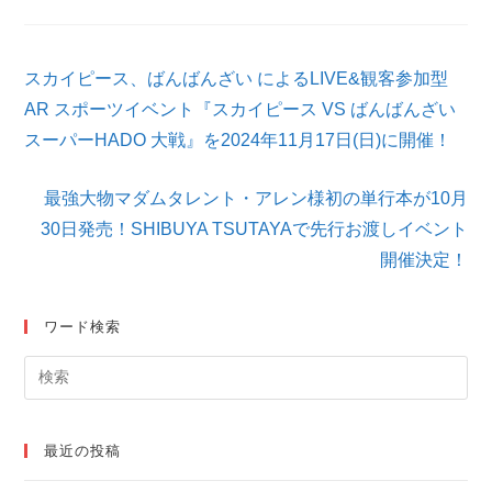
そ
スカイピース、ばんばんざい によるLIVE&観客参加型
の
他
AR スポーツイベント『スカイピース VS ばんばんざい
の
スーパーHADO 大戦』を2024年11月17日(日)に開催！
記
事
を
最強大物マダムタレント・アレン様初の単行本が10月
読
30日発売！SHIBUYA TSUTAYAで先行お渡しイベント
む
開催決定！
ワード検索
最近の投稿