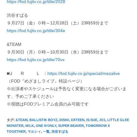
https://fod.fujitv.co.jp/title/2028
渋谷すばる
９月27日（金）０時～12月28日（土）23時59分まで
https://fod.fujitv.co.jp/title/304e
&TEAM
９月30日（月）０時～10月30日（水）23時59分まで
https://fod.fujitv.co.jp/title/70vx
■U R L ：
https://fod.fujitv.co.jp/special/mezalive
（FOD『めざましライブ』特設ページ）
※出演者やスケジュールは予告なく変更になる場合がございま
す。予めご了承ください
※視聴はFODプレミアム会員のみ可能です
タグ
:
&TEAM
,
BALLISTIK BOYZ
,
DISH//
,
DXTEEN
,
IS:SUE
,
JO1
,
LITTLE GLEE
MONSTER
,
M!LK
,
ONE N’ONLY
,
SUPER BEAVER
,
TOMORROW X
TOGETHER
,
マルシィ
,
一覧
,
渋谷すばる