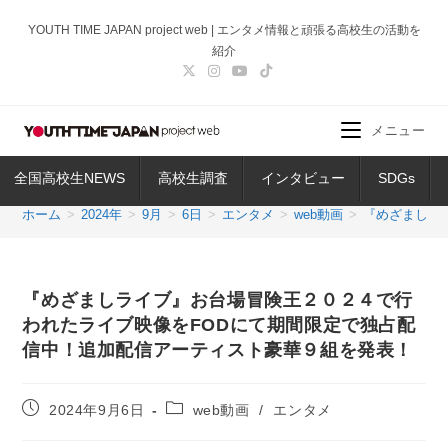
コ
YOUTH TIME JAPAN project web | エンタメ情報と頑張る高校生の活動を
ン
紹介
テ
ン
ツ
メニュー
へ
ス
全国高校生NEWS
高校生調査
インタビュー
SDGs
キ
ッ
ホーム
>
2024年
>
9月
>
6日
>
エンタメ
>
web動画
>
『めざましラ
プ
『めざましライブ』お台場冒険王２０２４で行
われたライブ映像をFODにて期間限定で独占配
信中！追加配信アーティスト豪華９組を発表！
投
投
2024年9月6日
web動画
/
エンタメ
稿
稿
公
カ