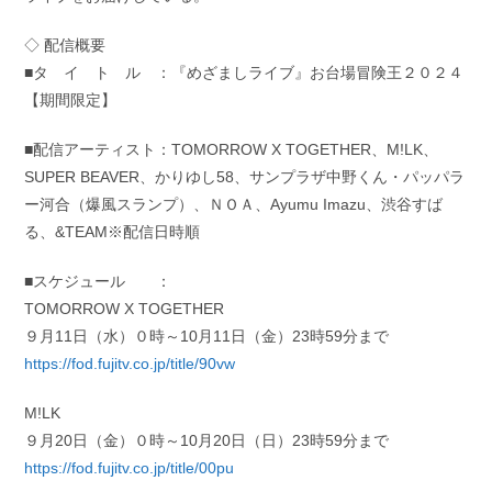
◇ 配信概要
■タ イ ト ル ：『めざましライブ』お台場冒険王２０２４
【期間限定】
■配信アーティスト：TOMORROW X TOGETHER、M!LK、
SUPER BEAVER、かりゆし58、サンプラザ中野くん・パッパラ
ー河合（爆風スランプ）、ＮＯＡ、Ayumu Imazu、渋谷すば
る、&TEAM※配信日時順
■スケジュール ：
TOMORROW X TOGETHER
９月11日（水）０時～10月11日（金）23時59分まで
https://fod.fujitv.co.jp/title/90vw
M!LK
９月20日（金）０時～10月20日（日）23時59分まで
https://fod.fujitv.co.jp/title/00pu