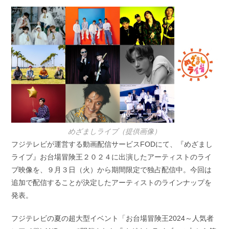
開
テ
日:
ゴ
リ
ー:
めざましライブ（提供画像）
フジテレビが運営する動画配信サービスFODにて、『めざまし
ライブ』お台場冒険王２０２４に出演したアーティストのライ
ブ映像を、９月３日（火）から期間限定で独占配信中。今回は
追加で配信することが決定したアーティストのラインナップを
発表。
フジテレビの夏の超大型イベント「お台場冒険王2024～人気者