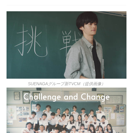
稿
稿
公
カ
開
テ
日:
ゴ
リ
ー:
SUENAGAグループ新TVCM（提供画像）