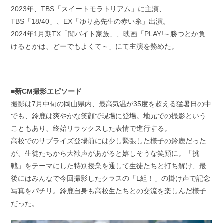
2023年、TBS「スイートモラトリアム」に主演、
TBS「18/40」、EX「ゆりあ先生の赤い糸」出演。
2024年1月期TX「闇バイト家族」、映画「PLAY!～勝つとか負
けるとかは、どーでもよくて～」にて主演を務めた。
■新CM撮影エピソード
撮影は7月中旬の岡山県内、最高気温が35度を超える猛暑日の中
でも、鈴鹿は爽やかな笑顔で現場に登場。地元での撮影という
こともあり、終始リラックスした表情で進行する。
高校でのサプライズ登場前には少し緊張した様子の鈴鹿だった
が、生徒たちから大歓声があがると嬉しそうな笑顔に。「挑
戦」をテーマにした特別授業を通して生徒たちと打ち解け、最
後にはみんなで今回撮影したクラスの「L組！」の掛け声で記念
写真をパチリ。鈴鹿自身も高校生たちとの交流を楽しんだ様子
だった。