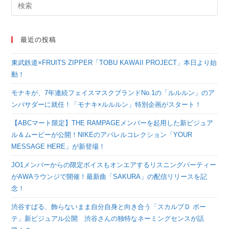
最近の投稿
東武鉄道×FRUITS ZIPPER「TOBU KAWAII PROJECT」本日より始
動！
モナキが、7年連続フェイスマスクブランドNo.1の「ルルルン」のア
ンバサダーに就任！「モナキ×ルルルン」特別企画がスタート！
【ABCマート限定】THE RAMPAGEメンバーを起用した新ビジュア
ル＆ムービーが公開！NIKEのアパレルコレクション「YOUR
MESSAGE HERE」が新登場！
JO1メンバーからの限定ボイスもオンエアするリスニングパーティー
がAWAラウンジで開催！最新曲「SAKURA」の配信リリースを記
念！
渋谷すばる、飾らないまま自分自身と向き合う「スカルプＤ ボー
テ」新ビジュアル公開 渋谷さんの独特なネーミングセンスが話