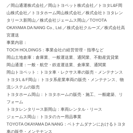
／岡山通運株式会社／岡山トヨペット株式会社／トヨタL&F岡
山株式会社／トヨタホーム岡山株式会社／株式会社トヨタレン
タリース新岡山／株式会社ジェームス岡山／TOYOTA
OKAYAMA DA NANG Co., Ltd.／株式会社クルーズ／株式会社高
宮運送
事業内容：
TOCH HOLDINGS：事業会社の経営管理・指導など
岡山土地倉庫：倉庫業、一般運送業、通関業、不動産賃貸業
岡山通運：一般・航空・鉄道運送業、倉庫業、通関業
岡山トヨペット：トヨタ車・レクサス車の販売・メンテナンス
トヨタL＆F岡山：トヨタ系産業車両の販売・メンテナンス、物
流システムの販売
トヨタホーム岡山：トヨタホームの販売・施工、一般建築、リ
フォーム
トヨタレンタリース新岡山：車両レンタル・リース
ジェームス岡山：トヨタのカー用品事業
TOYOTA OKAYAMA DA NANG：ベトナムダナンにおけるトヨタ
車の販売・メンテナンス