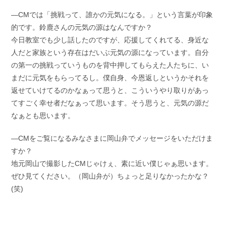
―CMでは「挑戦って、誰かの元気になる。」という言葉が印象
的です。鈴鹿さんの元気の源はなんですか？
今日教室でも少し話したのですが、応援してくれてる、身近な
人だと家族という存在はだいぶ元気の源になっています。自分
の第一の挑戦っていうものを背中押してもらえた人たちに、い
まだに元気をもらってるし。僕自身、今恩返しというかそれを
返せていけてるのかなぁって思うと、こういうやり取りがあっ
てすごく幸せ者だなぁって思います。そう思うと、元気の源だ
なぁとも思います。
―CMをご覧になるみなさまに岡山弁でメッセージをいただけま
すか？
地元岡山で撮影したCMじゃけぇ、素に近い僕じゃぁ思います。
ぜひ見てください。（岡山弁が）ちょっと足りなかったかな？
(笑)