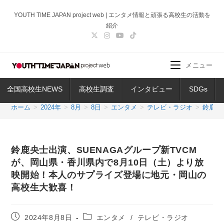
コ
YOUTH TIME JAPAN project web | エンタメ情報と頑張る高校生の活動を
ン
紹介
テ
ン
ツ
メニュー
へ
ス
全国高校生NEWS
高校生調査
インタビュー
SDGs
キ
ッ
ホーム
>
2024年
>
8月
>
8日
>
エンタメ
>
テレビ・ラジオ
>
鈴鹿央
プ
鈴鹿央士出演、SUENAGAグループ新TVCM
が、岡山県・香川県内で8月10日（土）より放
映開始！本人のサプライズ登場に地元・岡山の
高校生大歓喜！
投
投
2024年8月8日
エンタメ
/
テレビ・ラジオ