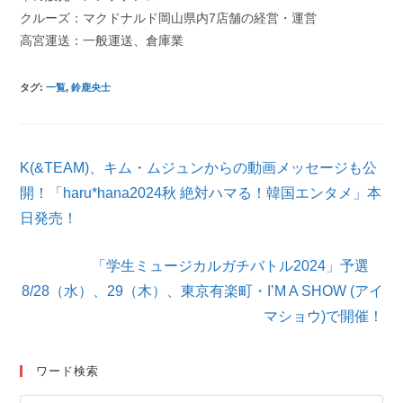
クルーズ：マクドナルド岡山県内7店舗の経営・運営
高宮運送：一般運送、倉庫業
タグ
:
一覧
,
鈴鹿央士
そ
K(&TEAM)、キム・ムジュンからの動画メッセージも公
の
他
開！「haru*hana2024秋 絶対ハマる！韓国エンタメ」本
の
日発売！
記
事
を
「学生ミュージカルガチバトル2024」予選
読
8/28（水）、29（木）、東京有楽町・I’M A SHOW (アイ
む
マショウ)で開催！
ワード検索