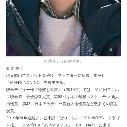
鈴鹿央士（提供画像）
鈴鹿 央士
地元岡山でスカウトを受け、フォスターに所属。集英社
「MEN’S NON-NO」専属モデル。
映画デビュー作「蜂蜜と遠雷」（2019年）では、第41回ヨコハ
マ映画祭、最優秀新人賞、第93回キネマ旬報ベスト・テン 新人
男優賞、第43回日本アカデミー賞新人俳優賞など数多くの賞を
受賞。
2019年NHK連続テレビ小説「なつぞら」、2021年TBS「ドラゴ
ン桜」、2022年EX「六本木クラス」、CX「silent」に出演。