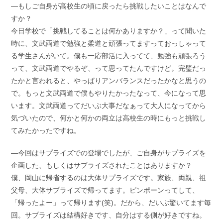
―もしご自身が高校生の頃に戻ったら挑戦したいことはなんで
すか？
今日学校で「挑戦してることは何かありますか？」って聞いた
時に、文武両道で勉強と柔道と頑張ってますっておっしゃって
る学生さんがいて。僕も一応部活に入ってて、勉強も頑張ろう
って、文武両道でやるぞ、って思ってたんですけど。完璧だっ
たかと言われると、やっぱりアンバランスだったかなと思うの
で。もっと文武両道で僕もやりたかったなって、今になって思
います。文武両道ってだいぶ大事だなぁって大人になってから
気づいたので、何かと何かの両立は高校生の時にもっと挑戦し
てみたかったですね。
―今回はサプライズでの登場でしたが、ご自身がサプライズを
企画した、もしくはサプライズされたことはありますか？
僕、岡山に帰省するのは大体サプライズです。家族、両親、祖
父母、大体サプライズで帰ってます。ピンポーンってして、
「帰ったよー」って帰ります(笑)。だから、だいぶ驚いてます毎
回。サプライズは結構好きです、自分はする側が好きですね。