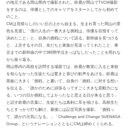
の地元である岡山県内で撮影された。鈴鹿が岡山でTVCM撮影
をするのは、俳優としてのキャリアをスタートしてから初めて
のこと。
CMは見晴らしのいい丘の上から始まる。生まれ育った岡山の景
色を見渡し「僕の人生の一番大きな挑戦は、俳優を目指すって
決めたこと」と、自身の挑戦について語る。新幹線を見つける
と、上京するその日、友だちと家族が見送ってくれたこと、東
京までの新幹線の中で3時間半泣きっぱなしだったことを照れな
がら振り返る。
岡山県内の高校を訪問する場面では、鈴鹿が教室に入ると来校
を知らなかった生徒たちは驚きと喜びの歓声をあげる。鈴鹿は
黒板に大きく「挑戦」と書いて、自身の「挑戦」に対する想い
を伝える。「誰かのために頑張るってすごく大きな原動力にな
る、いつの日か挑戦してよかったなと思える日が来ると思う」
と話す鈴鹿の言葉に、生徒たちは真剣に耳を傾ける。高校生た
ちとすっかり打ち解け、最後には記念写真を撮影。「挑戦っ
て、誰かの元気になる。」「Challenge and Change SUENAGA
Group」というナレーションとともにCMは締めくくられる。