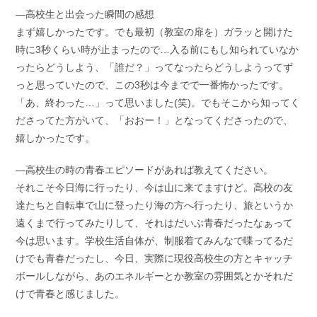
―高校生と出会った瞬間の感想
まず嬉しかったです。でも最初（教室の扉を）ガラッと開けた
時に3秒くらい時が止まったので…入る前にもし知られていなか
ったらどうしよう、「誰だ？」ってなったらどうしようってず
っと思っていたので、この3秒は今までで一番怖かったです。
「あ、終わった…」って思いました(笑)。でもそこから知ってく
ださってた方がいて、「おおー！」となってくださったので、
嬉しかったです。
―高校生の時の青春エピソードがあれば教えてください。
それこそ今日海に行ったり、今は山に来てますけど。高校の友
達たちと自転車で山に登ったり海の方へ行ったり、旅というか
遠くまで行ってみたりして、それはだいぶ青春だったなぁって
今は思います。学校生活自体が、制服着てみんなで喋ってるだ
けでも青春だったし、今日、実際に現役高校生の方とキャッチ
ボールしながら、あのエネルギーとか教室の雰囲気とかそれだ
けで青春と感じました。