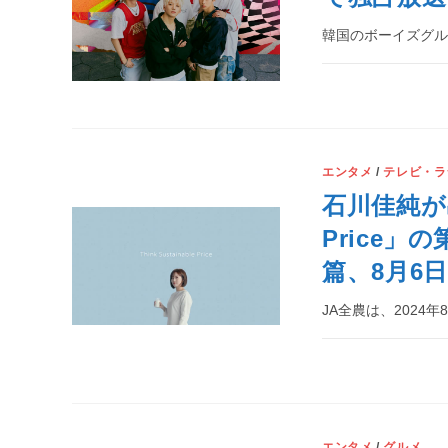
韓国のボーイズグルー
エンタメ
/
テレビ・ラ
石川佳純が出演
Price
篇、8月6
JA全農は、2024
エンタメ
/
グルメ