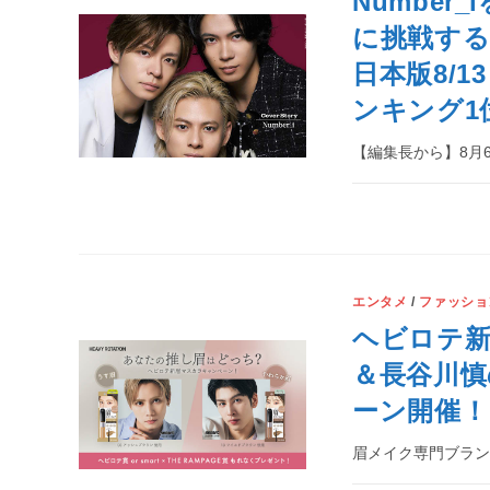
Numbe
に挑戦する
日本版8/1
ンキング1
【編集長から】8月
エンタメ
/
ファッショ
ヘビロテ新
＆長谷川慎
ーン開催！
眉メイク専門ブラン