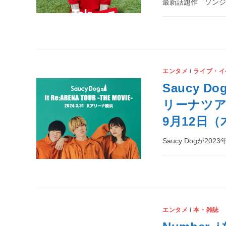
最新話題作「ソン
エンタメ
/
ライブ・イ
Saucy 
リーナツ
9月12日
Saucy Dogが20
エンタメ
/
本・雑誌