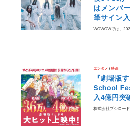
はメンバ
筆サイン入
WOWOWでは、20
エンタメ
/
映画
『劇場版すと
School 
入4億円突
株式会社ブシロー