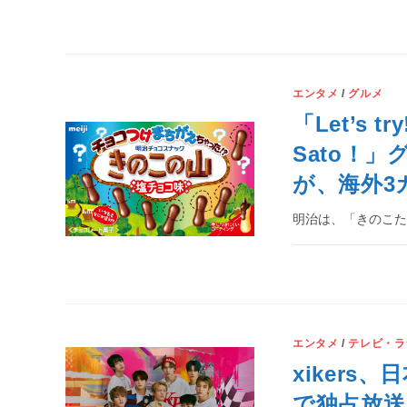
エンタメ
/
グルメ
「Let’s tr
Sato！
が、海外3
明治は、「きのこたけ
エンタメ
/
テレビ・ラ
xiker
で独占放送