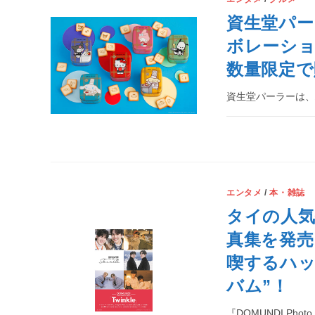
資生堂パ
ボレーショ
数量限定で
資生堂パーラーは
エンタメ
/
本・雑誌
タイの人気
真集を発売
喫するハッ
バム”！
『DOMUNDI Photo 