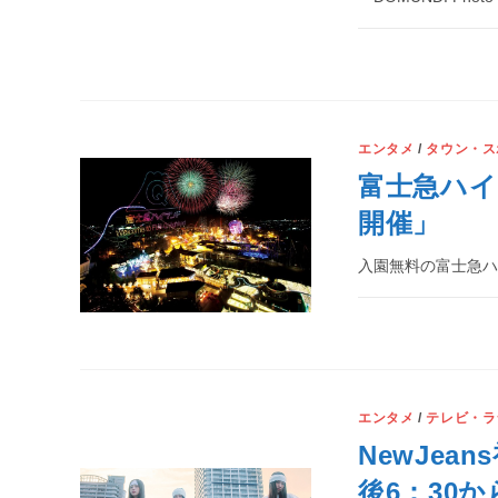
エンタメ
/
タウン・ス
富士急ハイ
開催」
入園無料の富士急ハ
エンタメ
/
テレビ・ラ
NewJea
後6：30