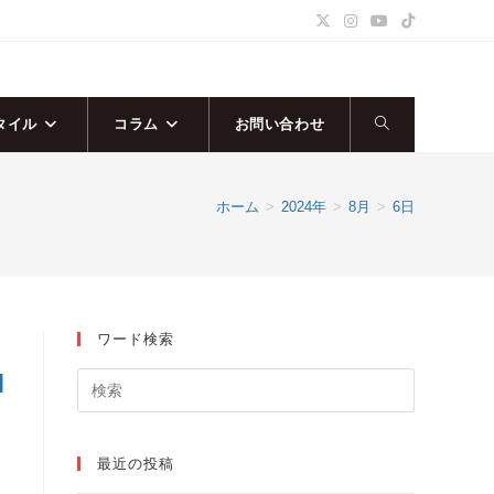
タイル
コラム
お問い合わせ
ウ
ェ
ホーム
>
2024年
>
8月
>
6日
ブ
サ
ワード検索
イ
M
ト
の
最近の投稿