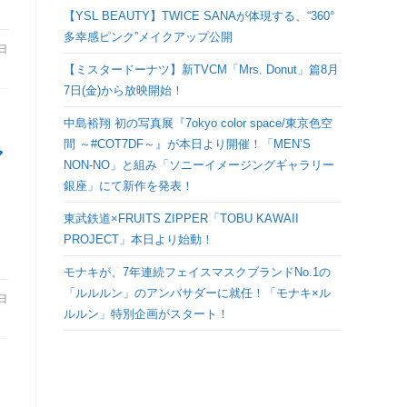
検
【YSL BEAUTY】TWICE SANAが体現する、“360°
多幸感ピンク”メイクアップ公開
6日
索
【ミスタードーナツ】新TVCM「Mrs. Donut」篇8月
7日(金)から放映開始！
を
中島裕翔 初の写真展『7okyo color space/東京色空
間 ～#COT7DF～』が本日より開催！「MEN’S
ト
ア
NON-NO」と組み「ソニーイメージングギャラリー
、
銀座」にて新作を発表！
グ
東武鉄道×FRUITS ZIPPER「TOBU KAWAII
PROJECT」本日より始動！
ル
モナキが、7年連続フェイスマスクブランドNo.1の
「ルルルン」のアンバサダーに就任！「モナキ×ル
6日
ルルン」特別企画がスタート！