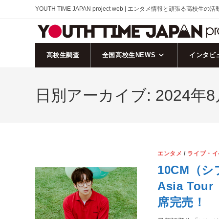
コ
YOUTH TIME JAPAN project web | エンタメ情報と頑張る高校生の
ン
テ
ン
ツ
高校生調査
全国高校生NEWS
インタビ
へ
ス
日別アーカイブ: 2024年8
キ
ッ
プ
エンタメ
/
ライブ・イ
10CM（シ
Asia Tour
席完売！