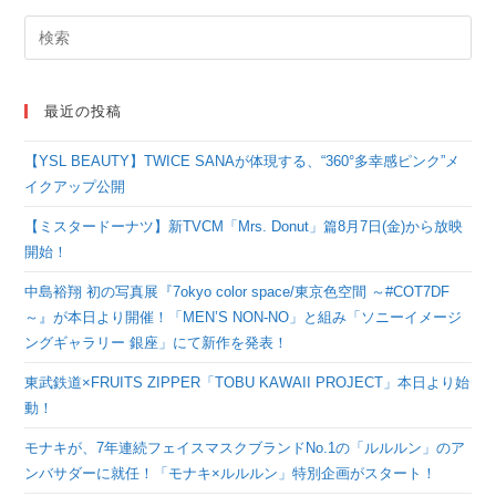
最近の投稿
【YSL BEAUTY】TWICE SANAが体現する、“360°多幸感ピンク”メ
イクアップ公開
【ミスタードーナツ】新TVCM「Mrs. Donut」篇8月7日(金)から放映
開始！
中島裕翔 初の写真展『7okyo color space/東京色空間 ～#COT7DF
～』が本日より開催！「MEN’S NON-NO」と組み「ソニーイメージ
ングギャラリー 銀座」にて新作を発表！
東武鉄道×FRUITS ZIPPER「TOBU KAWAII PROJECT」本日より始
動！
モナキが、7年連続フェイスマスクブランドNo.1の「ルルルン」のア
ンバサダーに就任！「モナキ×ルルルン」特別企画がスタート！