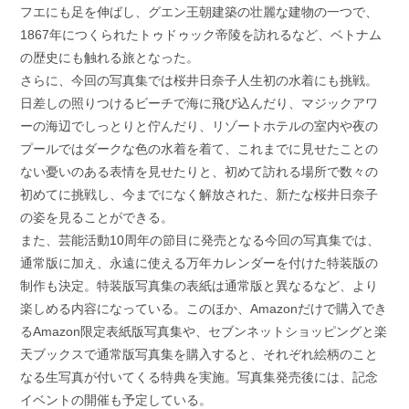
フエにも足を伸ばし、グエン王朝建築の壮麗な建物の一つで、
1867年につくられたトゥドゥック帝陵を訪れるなど、ベトナム
の歴史にも触れる旅となった。
さらに、今回の写真集では桜井日奈子人生初の水着にも挑戦。
日差しの照りつけるビーチで海に飛び込んだり、マジックアワ
ーの海辺でしっとりと佇んだり、リゾートホテルの室内や夜の
プールではダークな色の水着を着て、これまでに見せたことの
ない憂いのある表情を見せたりと、初めて訪れる場所で数々の
初めてに挑戦し、今までになく解放された、新たな桜井日奈子
の姿を見ることができる。
また、芸能活動10周年の節目に発売となる今回の写真集では、
通常版に加え、永遠に使える万年カレンダーを付けた特装版の
制作も決定。特装版写真集の表紙は通常版と異なるなど、より
楽しめる内容になっている。このほか、Amazonだけで購入でき
るAmazon限定表紙版写真集や、セブンネットショッピングと楽
天ブックスで通常版写真集を購入すると、それぞれ絵柄のこと
なる生写真が付いてくる特典を実施。写真集発売後には、記念
イベントの開催も予定している。