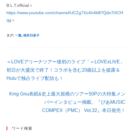
B.L.T.official＜
https://www.youtube.com/channel/UCZg7Xo4Ir4bB7Qdo7tXCH
qg
＞
タグ
:
一覧
,
桜井日奈子
そ
＝LOVEアリーナツアー後初のライブ「＝LOVExLIVE」
の
他
初日が大盛況で終了！コラボを含む20曲以上を披露＆
の
Huluで独占ライブ配信も！
記
事
を
King Gnu表紙&史上最大規模のツアー50Pの大特集メン
読
バーインタビュー掲載、『ぴあMUSIC
む
COMPEX（PMC） Vol.32』本日発売！
ワード検索