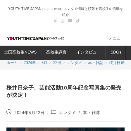
コ
YOUTH TIME JAPAN project web | エンタメ情報と頑張る高校生の活動を
ン
紹介
テ
ン
ツ
メニュー
へ
ス
全国高校生NEWS
高校生調査
インタビュー
SDGs
キ
ッ
ホーム
>
2024年
>
5月
>
22日
>
エンタメ
>
本・雑誌
>
桜井日奈子
プ
桜井日奈子、芸能活動10周年記念写真集の発売
が決定！
投
投
2024年5月22日
エンタメ
/
本・雑誌
稿
稿
公
カ
開
テ