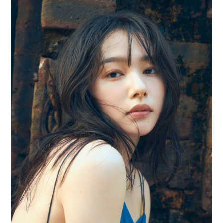
日:
ゴ
リ
ー: