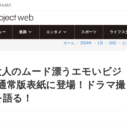
活動を紹介
ュー
進路
エンタメ
スポーツ
ライフス
ホーム
>
2024年
>
1月
>
18日
>
エ
大人のムード漂うエモいビジ
号通常版表紙に登場！ドラマ撮
を語る！