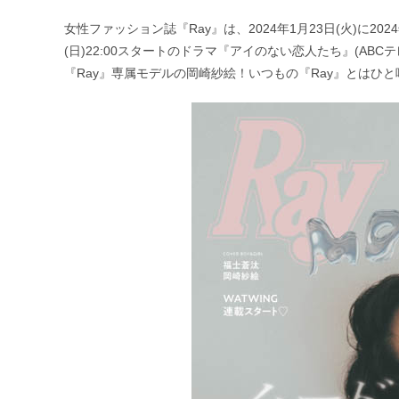
公
カ
開
テ
女性ファッション誌『Ray』は、2024年1月23日(火)に20
日:
ゴ
(日)22:00スタートのドラマ『アイのない恋人たち』(A
リ
ー:
『Ray』専属モデルの岡崎紗絵！いつもの『Ray』とはひ