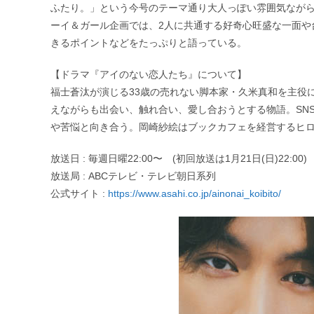
ふたり。」という今号のテーマ通り大人っぽい雰囲気なが
ーイ＆ガール企画では、2人に共通する好奇心旺盛な一面や
きるポイントなどをたっぷりと語っている。
【ドラマ『アイのない恋人たち』について】
福士蒼汰が演じる33歳の売れない脚本家・久米真和を主役
えながらも出会い、触れ合い、愛し合おうとする物語。SN
や苦悩と向き合う。岡崎紗絵はブックカフェを経営するヒ
放送日 : 毎週日曜22:00〜 (初回放送は1月21日(日)22:00)
放送局 : ABCテレビ・テレビ朝日系列
公式サイト :
https://www.asahi.co.jp/ainonai_koibito/