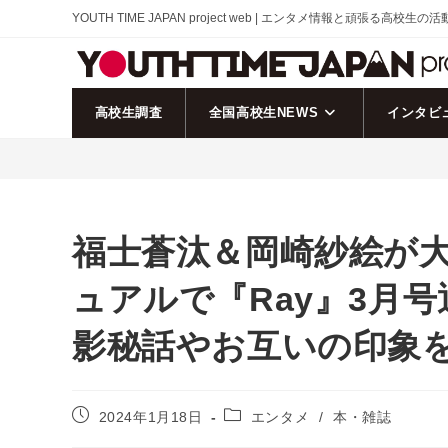
コ
YOUTH TIME JAPAN project web | エンタメ情報と頑張る高校生の
ン
テ
ン
ツ
高校生調査
全国高校生NEWS
インタビ
へ
ス
キ
ッ
プ
福士蒼汰＆岡崎紗絵が
ュアルで『Ray』3月
影秘話やお互いの印象
投
投
2024年1月18日
エンタメ
/
本・雑誌
稿
稿