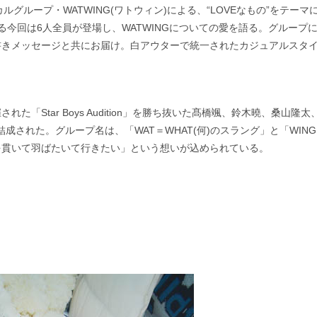
ループ・WATWING(ワトウィン)による、“LOVEなもの”をテーマ
今回は6人全員が登場し、WATWINGについての愛を語る。グループ
書きメッセージと共にお届け。白アウターで統一されたカジュアルスタ
Star Boys Audition」を勝ち抜いた髙橋颯、鈴木曉、桑山隆太
成された。グループ名は、「WAT＝WHAT(何)のスラング」と「WING
を貫いて羽ばたいて行きたい」という想いが込められている。