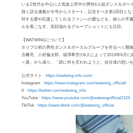
いまZ世代を中心に人気急上昇中の男性6人組ダンス＆ボーカルグ
熱く語る連載が今号からスタート。記念すべき第1回目となる
対する愛や応援してくれるファンへの愛などを、彼らの手
ルを着こなす、笑顔溢れるグループショットにも注目。
【WATWINGについて】
ホリプロ初の男性ダンス＆ボーカルグループを作るべく開催された「
古幡亮、八村倫太郎、福澤希空の6人によって2019年6月に結
＝翼」から成り、「誰に何を言われようと、自分達の想い
公式サイト :
https://watwing-info.com/
Instagram :
https://www.instagram.com/watwing_official/
X :
https://twitter.com/watwing_info
YouTube :
https://www.youtube.com/@watwingofficial2325
TikiTok :
https://www.tiktok.com/@watwing_official