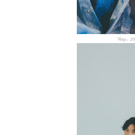
『Ray』