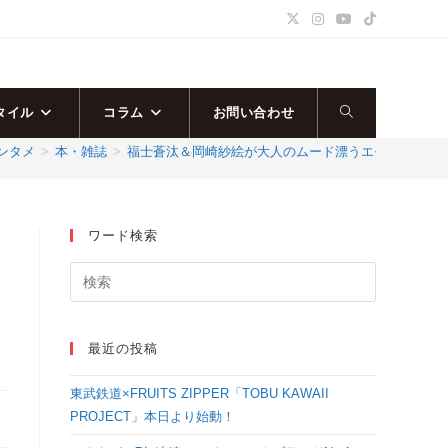
タイル
コラム
お問い合わせ
ウ
ンタメ
>
本・雑誌
>
福士蒼汰＆岡崎紗絵が大人のムード漂うエモいビジュア
ェ
ブ
ワード検索
サ
イ
最近の投稿
ト
東武鉄道×FRUITS ZIPPER「TOBU KAWAII
の
PROJECT」本日より始動！