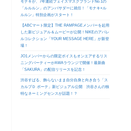
モナキが、7年連続フェイスマスクブランドNo.1の
検
「ルルルン」のアンバサダーに就任！「モナキ×ル
ルルン」特別企画がスタート！
索
【ABCマート限定】THE RAMPAGEメンバーを起用
した新ビジュアル＆ムービーが公開！NIKEのアパレ
を
ルコレクション「YOUR MESSAGE HERE」が新登
場！
ト
JO1メンバーからの限定ボイスもオンエアするリス
ニングパーティーがAWAラウンジで開催！最新曲
グ
「SAKURA」の配信リリースを記念！
ル
渋谷すばる、飾らないまま自分自身と向き合う「ス
カルプＤ ボーテ」新ビジュアル公開 渋谷さんの独
特なネーミングセンスが話題！？