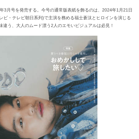
24年3月号を発売する。今号の通常版​​表紙を飾るのは、2024年1月21日
BCテレビ・テレビ朝日系列)で主演を務める福士蒼汰とヒロインを演じる
と味違う、大人のムード漂う2人のエモいビジュアルは必見！