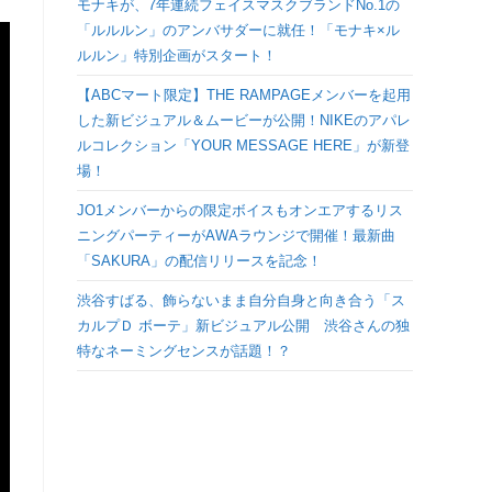
モナキが、7年連続フェイスマスクブランドNo.1の
検
「ルルルン」のアンバサダーに就任！「モナキ×ル
ルルン」特別企画がスタート！
索
【ABCマート限定】THE RAMPAGEメンバーを起用
した新ビジュアル＆ムービーが公開！NIKEのアパレ
を
ルコレクション「YOUR MESSAGE HERE」が新登
場！
ト
JO1メンバーからの限定ボイスもオンエアするリス
ニングパーティーがAWAラウンジで開催！最新曲
グ
「SAKURA」の配信リリースを記念！
ル
渋谷すばる、飾らないまま自分自身と向き合う「ス
カルプＤ ボーテ」新ビジュアル公開 渋谷さんの独
特なネーミングセンスが話題！？