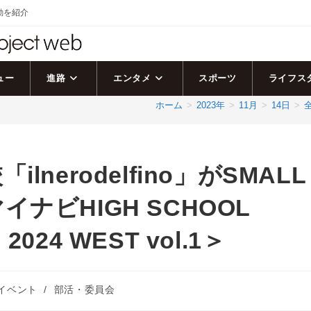
活動を紹介
ュー
進路
エンタメ
スポーツ
ライフス
ホーム
>
2023年
>
11月
>
14日
>
nerodelfino」がSMALL
ナビHIGH SCHOOL
2024 WEST vol.1＞
イベント
/
部活・委員会