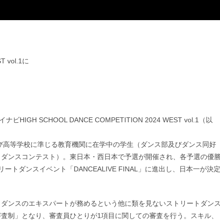
 vol.1に
SCHOOL DANCE COMPETITION 2024 WEST vol.1（以
よび⾼等学校に準じる教育機関に在学中の学⽣（ダンス部及びダンス同好
（ダンスコンテスト）。東日本・西日本で予選が開催され、各予選の優
ダンスイベント「DANCEALIVE FINAL」に進出し、⽇本⼀が決
トダンスのエキスパートが務めるという他に類を⾒ないストリートダン
査制」となり、審査員ひとりが1項目に関しての審査を行う。スキル、