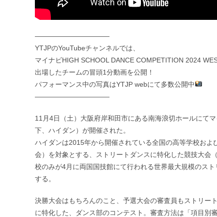
———————————
YTJPのYouTubeチャンネルでは、
マイナビHIGH SCHOOL DANCE COMPETITION 2024 WEST
出場したチームの冒頭1分動画を公開！
パフォーマンス中の写真はYTJP webにて多数公開中
———————————
11月4日（土）大阪府岸和田市にある南海浪切ホールにてマイナビHIGH 
下、ハイダン）が開催された。
ハイダンは2015年から開催されている全国の⾼等学校お
会）を対象とする、ストリートダンスに特化した競技大会
校のみが4⽉に両国国技館にて⾏われる世界最⼤規模のストリート
する。
決勝大会はもちろんのこと、予選大会の審査員もストリー
に特化した、ダンス部のコンテスト。審査方法は「項目別審