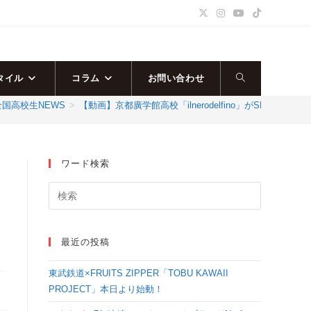
タイル
コラム
お問い合わせ
ウ
全国高校生NEWS
>
【動画】京都廣学館高校「ilnerodelfino」がSMALL部門で演技
ェ
ブ
ワード検索
サ
イ
最近の投稿
ト
東武鉄道×FRUITS ZIPPER「TOBU KAWAII
の
PROJECT」本日より始動！