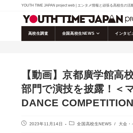
コ
YOUTH TIME JAPAN project web | エンタメ情報と頑張る高校生の
ン
テ
ン
ツ
高校生調査
全国高校生NEWS
インタビ
へ
ス
キ
ッ
プ
【動画】京都廣学館高校「il
部門で演技を披露！＜マイ
DANCE COMPETITION 
投
投
2023年11月14日
全国高校生NEWS
/
大会・
稿
稿