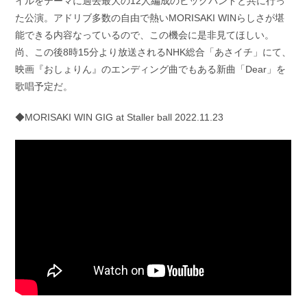
イルをテーマに過去最大の12人編成のビッグバンドと共に行っ
た公演。アドリブ多数の自由で熱いMORISAKI WINらしさが堪
能できる内容なっているので、この機会に是非見てほしい。
尚、この後8時15分より放送されるNHK総合「あさイチ」にて、
映画『おしょりん』のエンディング曲でもある新曲「Dear」を
歌唱予定だ。
◆MORISAKI WIN GIG at Staller ball 2022.11.23