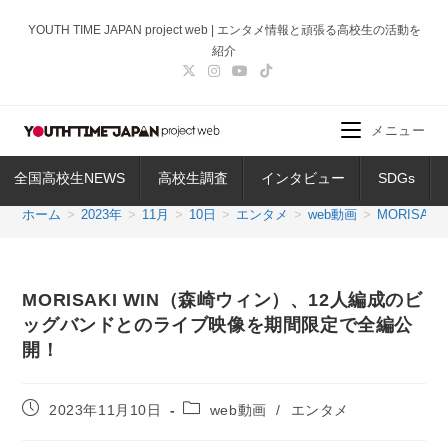
コ
YOUTH TIME JAPAN project web | エンタメ情報と頑張る高校生の活動を
ン
紹介
テ
ン
ツ
メニュー
へ
ス
全国高校生NEWS
高校生調査
インタビュー
SDGs
キ
ッ
ホーム
>
2023年
>
11月
>
10日
>
エンタメ
>
web動画
>
MORISA
プ
MORISAKI WIN（森崎ウィン）、12人編成のビ
ッグバンドとのライブ映像を期間限定で全編公
開！
投
投
2023年11月10日
web動画
/
エンタメ
稿
稿
公
カ