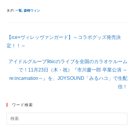
タグ
:
一覧
,
森崎ウィン
そ
【ice×ヴィレッヴァンガード】～コラボグッズ発売決
の
他
定！！～
の
記
アイドルグループ9bicのライブを全国のカラオケルーム
事
を
で！11月23日（木・祝）『市川慶一郎 卒業公演 ～
読
re:incarnation～』を、JOYSOUND「みるハコ」で生配
む
信！
ワード検索