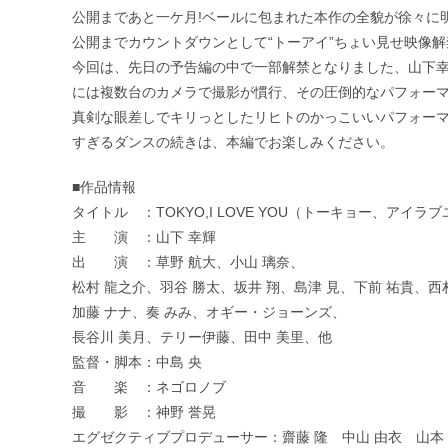
公開まであと一ケ月!ベールに包まれた本作の全貌が徐々に
公開までカウントダウンとして“トーアイ”ちょい見せ映像解
今回は、先日の予告編の中で一部解禁となりました、山下
には複数台のカメラで撮影が慣行、その圧倒的なパフォー
真剣な眼差しでキリっとしたリヒトのかっこいいパフォー
すぎるダンスの続きは、本編でお楽しみください。
■作品情報
タイトル ：TOKYO,I LOVE YOU（トーキョー、アイラ
主 演 ：山下 幸輝
出 演 ：草野 航大、小山 璃奈、
松村 龍之介、羽谷 勝太、坂井 翔、島津 見、下前 祐貴、西
加藤 ナナ、奏 みみ、オギー・ジョーンズ、
長谷川 美月、テリー伊藤、田中 美里、他
監督・脚本：中島 央
音 楽 ：ネゴロノブ
撮 影 ：神野 誉晃
エグゼクティブプロデューサー：齋藤 隆 中山 由衣 山本