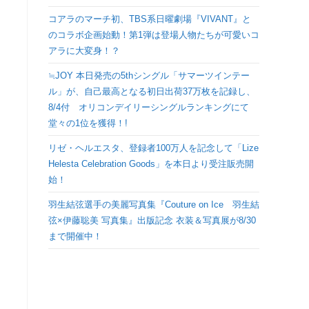
検
コアラのマーチ初、TBS系日曜劇場『VIVANT』と
のコラボ企画始動！第1弾は登場人物たちが可愛いコ
索
アラに大変身！？
≒JOY 本日発売の5thシングル「サマーツインテー
を
ル」が、自己最高となる初日出荷37万枚を記録し、
8/4付 オリコンデイリーシングルランキングにて
ト
堂々の1位を獲得！!
リゼ・ヘルエスタ、登録者100万人を記念して「Lize
グ
Helesta Celebration Goods」を本日より受注販売開
始！
ル
羽生結弦選手の美麗写真集『Couture on Ice 羽生結
弦×伊藤聡美 写真集』出版記念 衣装＆写真展が8/30
まで開催中！