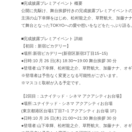
■完成披露プレミアイベント 概要
公開に先駆け、舞台挨拶付きの完成披露プレミアイベント
主演の山下幸輝をはじめ、松村龍之介、草野航大、加藤ナ
て舞台となったTOKYOへの愛や想いをなどをたっぷり語る
■完成披露プレミアイベント 詳細
【初回：新宿ピカデリー】
●場所:新宿ピカデリー(新宿区新宿3丁目15−15)
●日時:10 月 26 日(木) 18:30〜19:00 舞台挨拶 30 分
●登壇者:山下幸輝、松村龍之介、草野航大、加藤ナナ、オ
※登壇者は予告なく変更となる可能性がございます。
※マスコミ取材が入る予定です。
【2回目：ユナイテッド・シネマ アクアシティお台場】
●場所:ユナイテッド・シネマ アクアシティお台場
(東京都港区台場1丁目7−1 アクアシティ お台場 1F)
●日時:10 月 26 日(木) 21:00〜21:30 舞台挨拶 30 分
●登壇者:山下幸輝、松村龍之介、草野航大、加藤ナナ、オ