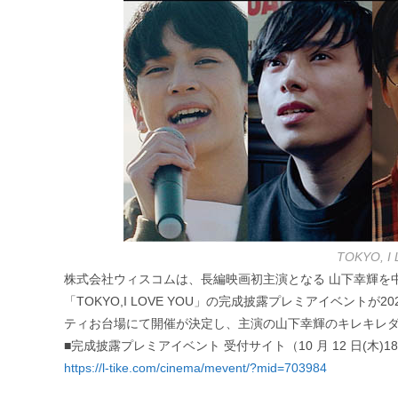
TOKYO, 
株式会社ウィスコムは、長編映画初主演となる 山下幸輝を
「TOKYO,I LOVE YOU」の完成披露プレミアイベント
ティお台場にて開催が決定し、主演の山下幸輝のキレキレ
■完成披露プレミアイベント 受付サイト（10 月 12 日(木)1
https://l-tike.com/cinema/mevent/?mid=703984