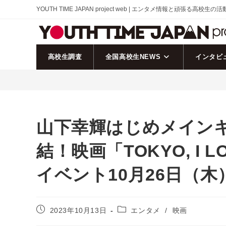
コ
YOUTH TIME JAPAN project web | エンタメ情報と頑張る高校生の
ン
テ
ン
ツ
高校生調査
全国高校生NEWS
インタビ
へ
ス
キ
ッ
プ
山下幸輝はじめメイン
結！映画「TOKYO, I 
イベント10月26日（
投
投
2023年10月13日
エンタメ
/
映画
稿
稿