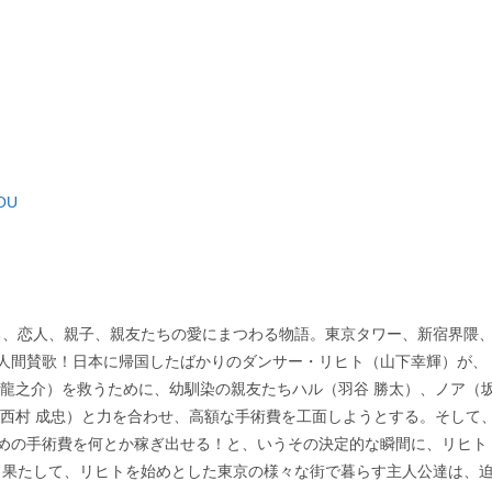
YOU
る、恋人、親子、親友たちの愛にまつわる物語。東京タワー、新宿界隈
人間賛歌！日本に帰国したばかりのダンサー・リヒト（山下幸輝）が、
 龍之介）を救うために、幼馴染の親友たちハル（羽谷 勝太）、ノア（
（西村 成忠）と力を合わせ、高額な手術費を工面しようとする。そして
めの手術費を何とか稼ぎ出せる！と、いうその決定的な瞬間に、リヒト
・果たして、リヒトを始めとした東京の様々な街で暮らす主人公達は、