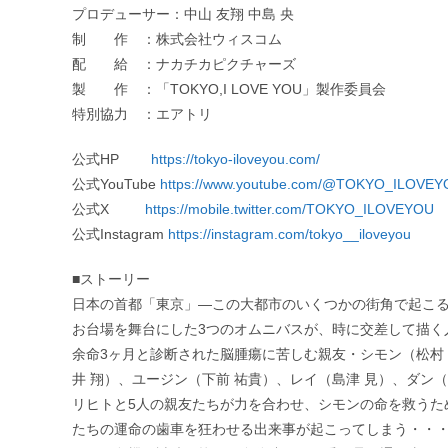
プロデューサー：中山 友翔 中島 央
制 作 ：株式会社ウィスコム
配 給 ：ナカチカピクチャーズ
製 作 ：「TOKYO,I LOVE YOU」製作委員会
特別協力 ：エアトリ
公式HP
https://tokyo-iloveyou.com/
公式YouTube
https://www.youtube.com/@TOKYO_ILOVE
公式X
https://mobile.twitter.com/TOKYO_ILOVEYOU
公式Instagram
https://instagram.com/tokyo__iloveyou
■ストーリー
日本の首都「東京」―この大都市のいくつかの街角で起こ
お台場を舞台にした3つのオムニバスが、時に交差して描く
余命3ヶ月と診断された脳腫瘍に苦しむ親友・シモン（松村
井 翔）、ユージン（下前 祐貴）、レイ（島津 見）、ダン
リヒトと5人の親友たちが力を合わせ、シモンの命を救うた
たちの運命の歯車を狂わせる出来事が起こってしまう・・