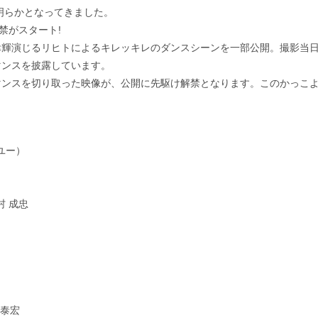
明らかとなってきました。
禁がスタート!
幸輝演じるリヒトによるキレッキレのダンスシーンを一部公開。撮影当
マンスを披露しています。
マンスを切り取った映像が、公開に先駆け解禁となります。このかっこ
ブユー）
村 成忠
 泰宏