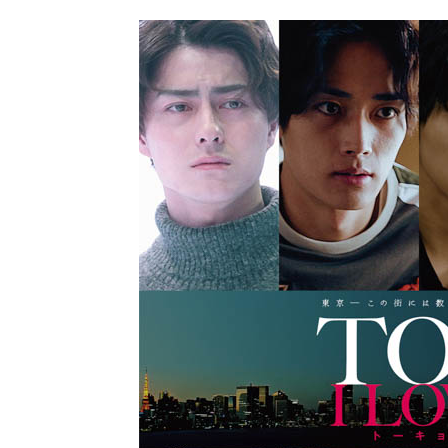
公
カ
開
テ
日:
ゴ
リ
ー: