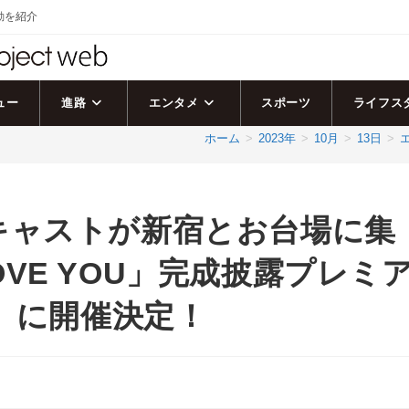
活動を紹介
ュー
進路
エンタメ
スポーツ
ライフス
ホーム
>
2023年
>
10月
>
13日
>
キャストが新宿とお台場に集
LOVE YOU」完成披露プレミ
木）に開催決定！