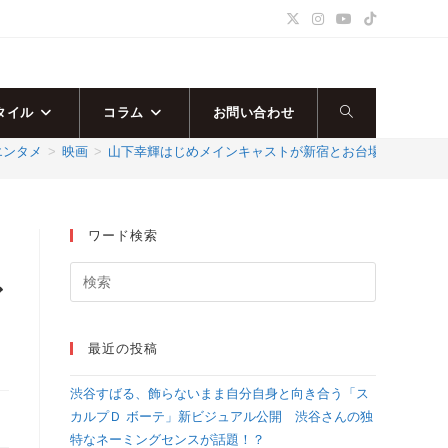
タイル
コラム
お問い合わせ
ウ
エンタメ
>
映画
>
山下幸輝はじめメインキャストが新宿とお台場に集結！映画「T
ェ
ブ
ワード検索
サ
ア
イ
最近の投稿
ト
渋谷すばる、飾らないまま自分自身と向き合う「ス
の
カルプＤ ボーテ」新ビジュアル公開 渋谷さんの独
特なネーミングセンスが話題！？