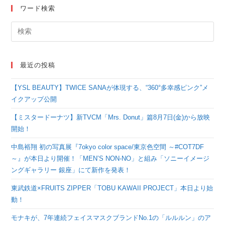
ワード検索
最近の投稿
【YSL BEAUTY】TWICE SANAが体現する、“360°多幸感ピンク”メ
イクアップ公開
【ミスタードーナツ】新TVCM「Mrs. Donut」篇8月7日(金)から放映
開始！
中島裕翔 初の写真展『7okyo color space/東京色空間 ～#COT7DF
～』が本日より開催！「MEN’S NON-NO」と組み「ソニーイメージ
ングギャラリー 銀座」にて新作を発表！
東武鉄道×FRUITS ZIPPER「TOBU KAWAII PROJECT」本日より始
動！
モナキが、7年連続フェイスマスクブランドNo.1の「ルルルン」のア