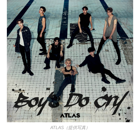
日:
ゴ
リ
ー:
ATLAS（提供写真）