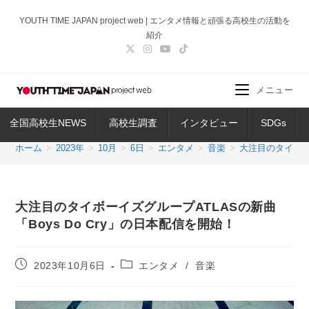
コ
YOUTH TIME JAPAN project web | エンタメ情報と頑張る高校生の活動を
ン
紹介
テ
ン
ツ
メニュー
へ
ス
全国高校生NEWS
高校生調査
インタビュー
SDGs
キ
ッ
ホーム
>
2023年
>
10月
>
6日
>
エンタメ
>
音楽
>
大注目のタイボーイ
プ
大注目のタイボーイズグループATLASの新曲
「Boys Do Cry」の日本配信を開始！
投
投
2023年10月6日
エンタメ
/
音楽
稿
稿
公
カ
開
テ