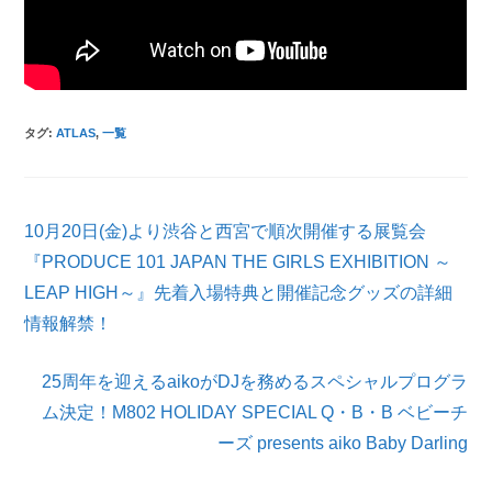
タグ
:
ATLAS
,
一覧
そ
10月20日(金)より渋谷と西宮で順次開催する展覧会
の
他
『PRODUCE 101 JAPAN THE GIRLS EXHIBITION ～
の
LEAP HIGH～』先着入場特典と開催記念グッズの詳細
記
情報解禁！
事
を
読
25周年を迎えるaikoがDJを務めるスペシャルプログラ
む
ム決定！M802 HOLIDAY SPECIAL Q・B・B ベビーチ
ーズ presents aiko Baby Darling