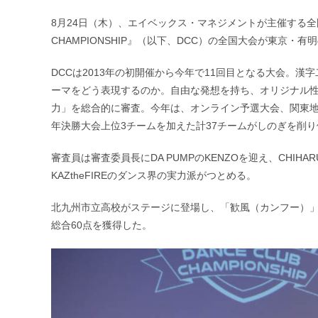
公
カ
開
テ
8月24日（木）、エイベックス・マネジメントが主催する全国
日:
ゴ
CHAMPIONSHIP』（以下、DCC）の全国大会が東京
リ
ー:
DCCは2013年の初開催から今年で11回目となる大会。
ーマをどう表現するのか。自由な発想を持ち、オリジナル
力」を総合的に審査。今年は、オンライン予選大会、関東地
年決勝大会上位3チームを加えた計37チームがしのぎを削
審査員は審査委員長にDA PUMPのKENZOを迎え、CHIHARU（T
KAZtheFIREのダンス界の実力派がつとめる。
北九州市立高校がステージに登場し、「歓風（カンフー）
総合60点を獲得した。