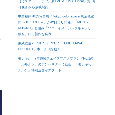
【ミスタードーナツ】新TVCM「Mrs. Donut」篇8月
検
7日(金)から放映開始！
中島裕翔 初の写真展『7okyo color space/東京色空
索
間 ～#COT7DF～』が本日より開催！「MEN’S
NON-NO」と組み「ソニーイメージングギャラリー
を
現
銀座」にて新作を発表！
昨
ト
東武鉄道×FRUITS ZIPPER「TOBU KAWAII
PROJECT」本日より始動！
グ
モナキが、7年連続フェイスマスクブランドNo.1の
「ルルルン」のアンバサダーに就任！「モナキ×ル
ル
ルルン」特別企画がスタート！