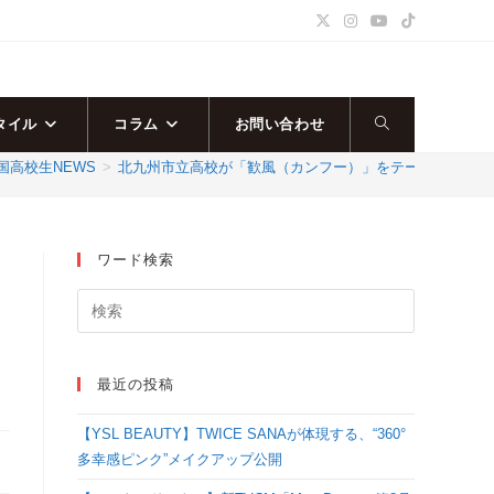
タイル
コラム
お問い合わせ
ウ
国高校生NEWS
>
北九州市立高校が「歓風（カンフー）」をテーマにダンスを披露！＜
ェ
ブ
ワード検索
サ
イ
最近の投稿
ト
【YSL BEAUTY】TWICE SANAが体現する、“360°
の
多幸感ピンク”メイクアップ公開