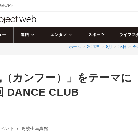
活動を紹介
ュー
進路
エンタメ
スポーツ
ライフス
ホーム
>
2023年
>
8月
>
25日
>
全
風（カンフー）」をテーマに
DANCE CLUB
イベント
/
高校生写真館