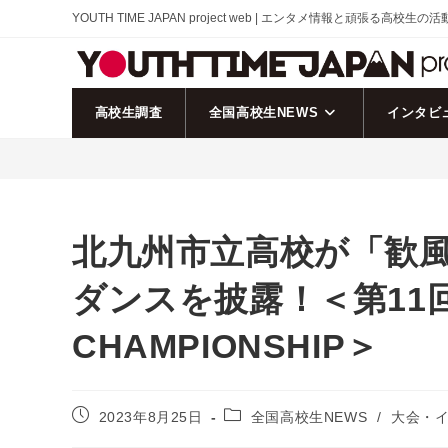
コ
YOUTH TIME JAPAN project web | エンタメ情報と頑張る高校生の
ン
テ
ン
ツ
高校生調査
全国高校生NEWS
インタビ
へ
ス
キ
ッ
プ
北九州市立高校が「歓
ダンスを披露！＜第11回 
CHAMPIONSHIP＞
投
投
2023年8月25日
全国高校生NEWS
/
大会・
稿
稿