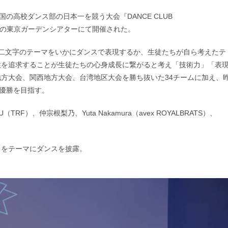
の高校ダンス部の日本一を競う大会『DANCE CLUB
・有明の東京ガーデンシアターにて開催された。
漢字二文字のテーマをいかにダンスで表現するか、生徒たちが自ら考えたテ
性を追求することが生徒たちの心身成長に繋がると考え「技術力」「表
方大会、関西地方大会、台湾地区大会を勝ち抜いた34チームに加え、
り優勝を目指す。
RF）、仲宗根梨乃、Yuta Nakamura（avex ROYALBRATS）、
」をテーマにダンスを披露。