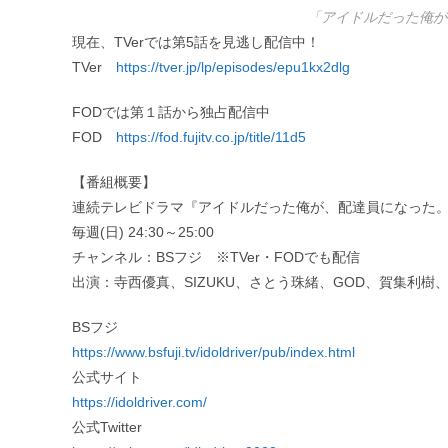
「アイドルだった俺が
現在、TVerでは第5話を見逃し配信中！
TVer
https://tver.jp/lp/episodes/epu1kx2dlg
FODでは第１話から独占配信中
FOD
https://fod.fujitv.co.jp/title/11d5
【番組概要】
連続テレビドラマ『アイドルだった俺が、配達員になった
毎週(日) 24:30～25:00
チャンネル：BSフジ ※TVer・FODでも配信
出演：寺西優真、SIZUKU、さとう珠緒、GOD、賀集利
BSフジ
https://www.bsfuji.tv/idoldriver/pub/index.html
公式サイト
https://idoldriver.com/
公式Twitter