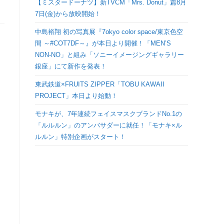
【ミスタードーナツ】新TVCM「Mrs. Donut」篇8月
検
7日(金)から放映開始！
中島裕翔 初の写真展『7okyo color space/東京色空
索
間 ～#COT7DF～』が本日より開催！「MEN’S
NON-NO」と組み「ソニーイメージングギャラリー
を
銀座」にて新作を発表！
ト
東武鉄道×FRUITS ZIPPER「TOBU KAWAII
PROJECT」本日より始動！
グ
モナキが、7年連続フェイスマスクブランドNo.1の
「ルルルン」のアンバサダーに就任！「モナキ×ル
ル
ルルン」特別企画がスタート！