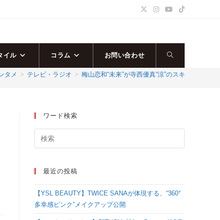
タイル
コラム
お問い合わせ
ウ
ンタメ
>
テレビ・ラジオ
>
梅山恋和“未来”が寺西優真“涼”のスキャンダル
ェ
ブ
ワード検索
サ
イ
最近の投稿
ト
【YSL BEAUTY】TWICE SANAが体現する、“360°
の
多幸感ピンク”メイクアップ公開