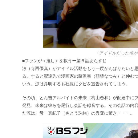
「アイドルだった俺が
■ファンが＜推し＞を救うー第６話あらすじ
涼（寺西優真）がアイドル活動をもう一度がんばりたいと思
る。すると配達先で漫画家の藤沢舞（羽柴なつみ）と仲む
いう。涼は弁明するも社長にクビを宣告されてしまう。
その頃、とん吉アルバイトの未来（梅山恋和）が配達中に
発見、未来は彼らを尾行し会話を録音する。その会話の内
た涼は、母・真紀子（さとう珠緒）の異変に驚き・・・。