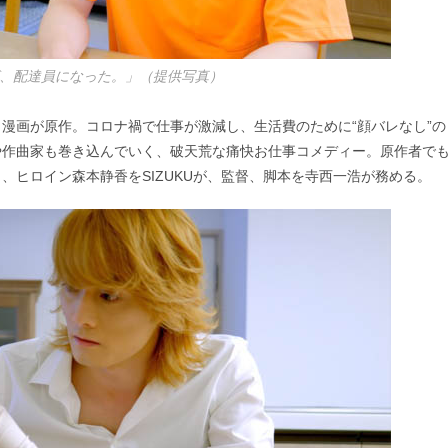
、配達員になった。」（提供写真）
同名漫画が原作。コロナ禍で仕事が激減し、生活費のために“顔バレなし”の
や作曲家も巻き込んでいく、破天荒な痛快お仕事コメディー。原作者で
、ヒロイン森本静香をSIZUKUが、監督、脚本を寺西一浩が務める。