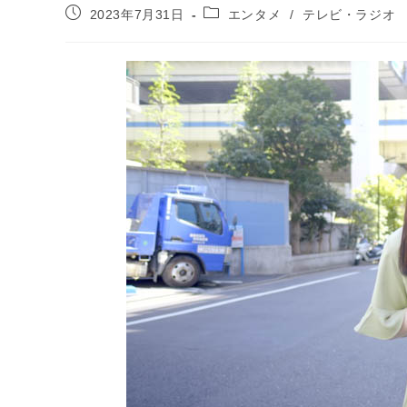
投
投
2023年7月31日
エンタメ
/
テレビ・ラジオ
稿
稿
公
カ
開
テ
日:
ゴ
リ
ー: