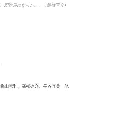
、配達員になった。」（提供写真）
。』
樹、梅山恋和、高橋健介、長谷直美 他