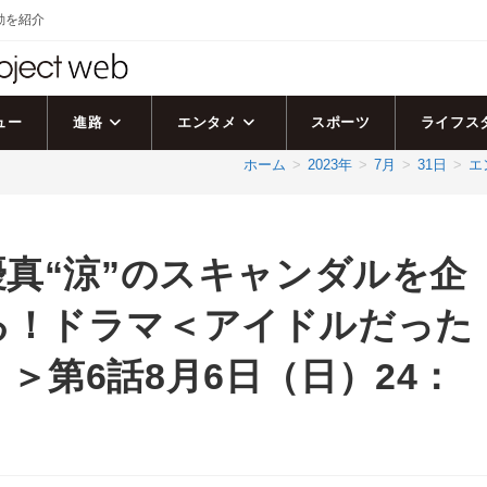
活動を紹介
ュー
進路
エンタメ
スポーツ
ライフス
ホーム
>
2023年
>
7月
>
31日
>
エ
優真“涼”のスキャンダルを企
る！ドラマ＜アイドルだった
＞第6話8月6日（日）24：