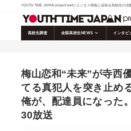
コ
YOUTH TIME JAPAN project web | エンタメ情報と頑張る高校生の
ン
テ
ン
ツ
高校生調査
全国高校生NEWS
インタビ
へ
ス
キ
ッ
プ
梅山恋和“未来”が寺西
てる真犯人を突き止め
俺が、配達員になった。
30放送