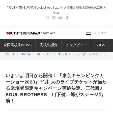
コ
YOUTH TIME JAPAN project web | エンタメ情報と頑張る高校生の活動を
ン
紹介
テ
ン
ツ
メニュー
へ
ス
全国高校生NEWS
高校生調査
インタビュー
SDGs
キ
ッ
ホーム
>
2023年
>
6月
>
30日
>
エンタメ
>
ライブ・イベント
>
い
プ
いよいよ明日から開催！『東京キャンピングカ
ーショー2023』平井 大のライブチケットが当た
る来場者限定キャンペーン実施決定、三代目J
SOUL BROTHERS 山下健二郎がステージ出
演！