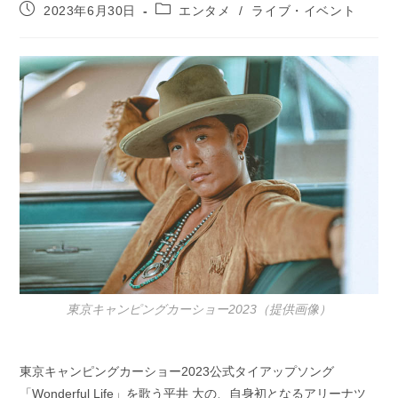
投
投
2023年6月30日
エンタメ
/
ライブ・イベント
稿
稿
公
カ
開
テ
日:
ゴ
リ
ー:
東京キャンピングカーショー2023（提供画像）
東京キャンピングカーショー2023公式タイアップソング
「Wonderful Life」を歌う平井 大の、自身初となるアリーナツ