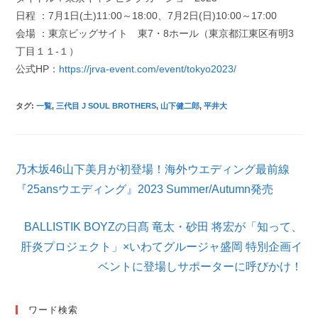
日程 ：7月1日(土)11:00～18:00、7月2日(日)10:00～17:00
会場 ：東京ビッグサイト 東7・8ホール（東京都江東区有明3
丁目１１-１）
公式HP：
https://jrva-event.com/event/tokyo2023/
タグ
:
一覧
,
三代目 J SOUL BROTHERS
,
山下健二郎
,
平井大
そ
乃木坂46山下美月が初登場！海外ウエディング最前線
の
他
『25ansウエディング』2023 Summer/Autumn発売
の
記
BALLISTIK BOYZの日髙 竜太・砂田 将宏が「知って、
事
を
肝炎プロジェクト」×いわてグルージャ盛岡 特別企画イ
読
ベントに登場しサポーターに呼びかけ！
む
ワード検索