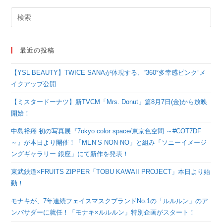
最近の投稿
【YSL BEAUTY】TWICE SANAが体現する、“360°多幸感ピンク”メ
イクアップ公開
【ミスタードーナツ】新TVCM「Mrs. Donut」篇8月7日(金)から放映
開始！
中島裕翔 初の写真展『7okyo color space/東京色空間 ～#COT7DF
～』が本日より開催！「MEN’S NON-NO」と組み「ソニーイメージ
ングギャラリー 銀座」にて新作を発表！
東武鉄道×FRUITS ZIPPER「TOBU KAWAII PROJECT」本日より始
動！
モナキが、7年連続フェイスマスクブランドNo.1の「ルルルン」のア
ンバサダーに就任！「モナキ×ルルルン」特別企画がスタート！