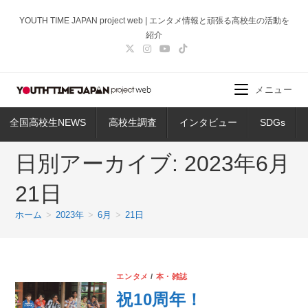
コ
YOUTH TIME JAPAN project web | エンタメ情報と頑張る高校生の活動を
ン
紹介
テ
ン
ツ
メニュー
へ
ス
全国高校生NEWS
高校生調査
インタビュー
SDGs
キ
ッ
日別アーカイブ: 2023年6月
プ
21日
ホーム
>
2023年
>
6月
>
21日
エンタメ
/
本・雑誌
祝10周年！