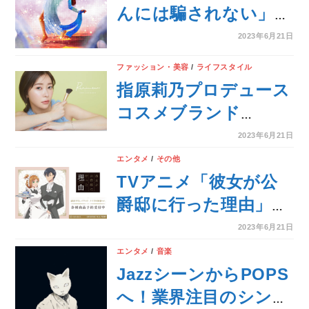
ングコンサート「男
んには騙されない」に
神」5人ポスター公開
出演中のJU!iE、トラ
2023年6月21日
＜Asia Artist Awards
ックメイカー
ファッション・美容
/
ライフスタイル
＞
SUKISHAとのコラボ
指原莉乃プロデュース
プロジェクト第2弾
コスメブランド
Sg『Make a wish
『Ririmew』いよいよ
2023年6月21日
feat.JU!iE』配信決
本日より第六弾新商品
エンタメ
/
その他
定！
発売開始！ メイクア
TVアニメ「彼女が公
ップブラシ・アイブロ
爵邸に行った理由」の
ウマスカラ新ビジュア
描き下ろしイラスト
2023年6月21日
ル解禁！
メイド＆執事ver. トレ
エンタメ
/
音楽
ーディングアクリルカ
JazzシーンからPOPS
ードなどの受注を開
へ！業界注目のシンガ