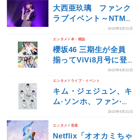
る！
大西亜玖璃 ファンク
ラブイベント～NTMU
あぐりんぐ！～ イベ
2023年6月21日
ントレポートが到着！
エンタメ
/
本・雑誌
櫻坂46 三期生が全員
揃ってViVi8月号に登
場！ViViのスタイリン
2023年6月21日
グ2パターンでファッ
エンタメ
/
ライブ・イベント
ションシュート&仲良
キム・ジェジュン、キ
しすぎたインタビュー
ム·ソンホ、ファン·ミ
も！
ニョン、イ・ジュニョ
2023年6月21日
ン、キム·ヨンデ
エンタメ
/
音楽
「2023AAA」ビギニ
Netflix「オオカミちゃ