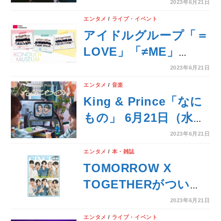
ャルコラボレーショ
2023年6月21日
ン！メインビジュアル
エンタメ
/
ライブ・イベント
にはREIRIEと川後陽
アイドルグループ「＝
菜が登場！
LOVE」「≠ME」
「≒JOY」合同コンサ
2023年6月21日
ート「イコノイジョイ
エンタメ
/
音楽
2023」の開催を記念し
King & Prince「なに
た『イコノイジョイミ
もの」 6月21日（水）
ュージアム』2023年7
発売！日本テレビ系ド
2023年6月21日
月に東京／大阪のhmv
ラマ『だが、情熱はあ
エンタメ
/
本・雑誌
museumにて開催決
る』主題歌
TOMORROW X
定！
TOGETHERがついに
GINGERに初登場。圧
2023年6月21日
巻のビジュアルで魅せ
エンタメ
/
ライブ・イベント