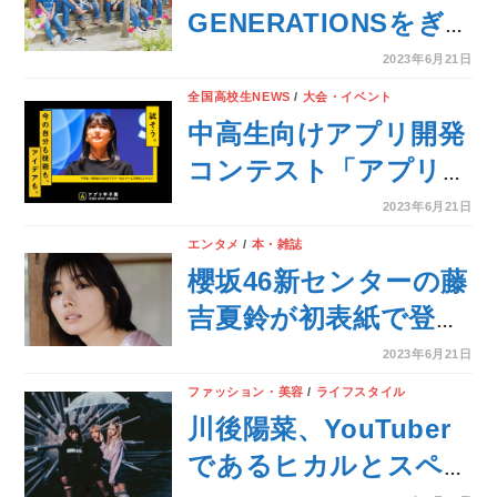
GENERATIONSをぎ
ゅっと詰め込んだ「ま
2023年6月21日
るごと1冊
全国高校生NEWS
/
大会・イベント
GENERATIONS」8月
中高生向けアプリ開発
1日(火)発売決定
コンテスト「アプリ甲
子園」開催決定！
2023年6月21日
エンタメ
/
本・雑誌
櫻坂46新センターの藤
吉夏鈴が初表紙で登
場！ さらに、櫻坂46
2023年6月21日
三期生連続グラビア企
ファッション・美容
/
ライフスタイル
画も始動！
川後陽菜、YouTuber
であるヒカルとスペシ