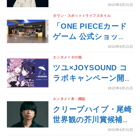
始！！
ーソングライター松木
2023年6月21日
美定、今年2作目とな
タウン・スポット
/
ライフスタイル
る新曲「Persona」が
「ONE PIECEカード
完成！本日6/21配信リ
ゲーム 公式ショッ
リース！！
プ」アメリカに初出
2023年6月21日
店 6月23日(金)テキ
エンタメ
/
その他
サス州にオープン
ツユ×JOYSOUND コ
ラボキャンペーン開
催！カラオケ店舗やス
2023年6月21日
マホで課題曲を歌っ
エンタメ
/
本・雑誌
て、オリジナルグッズ
クリープハイプ・尾崎
をゲットしよう！
世界観の芥川賞候補作
『母影』、待望の文庫
2023年6月21日