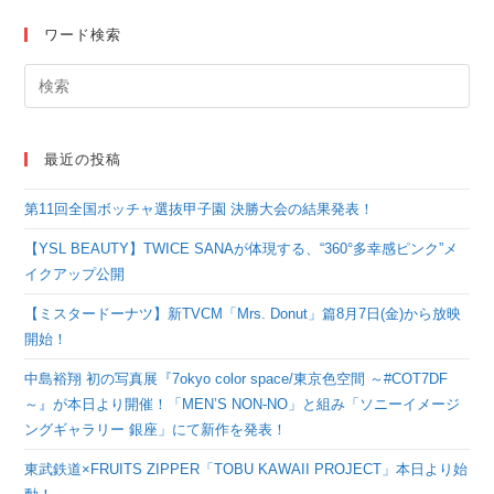
化！ 解説：ピース又吉
氏「このような無垢な
ワード検索
覚悟だけに触れて私は
死んでいきたい」
最近の投稿
第11回全国ボッチャ選抜甲子園 決勝大会の結果発表！
【YSL BEAUTY】TWICE SANAが体現する、“360°多幸感ピンク”メ
イクアップ公開
【ミスタードーナツ】新TVCM「Mrs. Donut」篇8月7日(金)から放映
開始！
中島裕翔 初の写真展『7okyo color space/東京色空間 ～#COT7DF
～』が本日より開催！「MEN’S NON-NO」と組み「ソニーイメージ
ングギャラリー 銀座」にて新作を発表！
東武鉄道×FRUITS ZIPPER「TOBU KAWAII PROJECT」本日より始