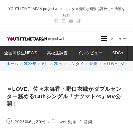
コ
YOUTH TIME JAPAN project web | エンタメ情報と頑張る高校生の活動を
ン
紹介
テ
ン
ツ
メニュー
へ
ス
全国高校生NEWS
高校生調査
インタビュー
SDGs
キ
ッ
ホーム
>
2023年
>
6月
>
20日
>
エンタメ
>
音楽
>
＝LOVE、佐々
プ
＝LOVE、佐々木舞香・野口衣織がダブルセン
ター務める14thシングル「ナツマトぺ」MV公
開！
投
投
2023年6月20日
web動画
/
音楽
稿
稿
公
カ