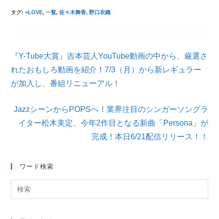
タグ
:
=LOVE
,
一覧
,
佐々木舞香
,
野口衣織
そ
『Y-Tube大賞』吉本芸人YouTube動画の中から、厳選さ
の
他
れたおもしろ動画を紹介！7/3（月）から新レギュラー
の
が加入し、番組リニューアル！
記
事
を
JazzシーンからPOPSへ！業界注目のシンガーソングラ
読
イター松木美定、今年2作目となる新曲「Persona」が
む
完成！本日6/21配信リリース！！
ワード検索