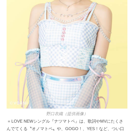
野口衣織（提供画像）
= LOVE NEWシングル『ナツマトペ』は、歌詞やMVにたくさ
んでてくる〝オノマトペ〟や、GOGO！、YES！など、つい口