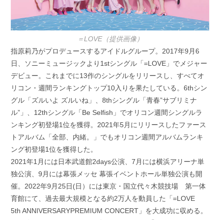
＝LOVE（提供画像）
指原莉乃がプロデュースするアイドルグループ。2017年9月6
日、ソニーミュージックより1stシングル「=LOVE」でメジャー
デビュー。これまでに13作のシングルをリリースし、すべてオ
リコン・週間ランキングトップ10入りを果たしている。6thシン
グル「ズルいよ ズルいね」、8thシングル「青春”サブリミナ
ル”」、12thシングル「Be Selfish」でオリコン週間シングルラ
ンキング初登場1位を獲得。2021年5月にリリースしたファース
トアルバム「全部、内緒。」でもオリコン週間アルバムランキ
ング初登場1位を獲得した。
2021年1月には日本武道館2days公演、7月には横浜アリーナ単
独公演、9月には幕張メッセ 幕張イベントホール単独公演も開
催。2022年9月25日(日）には東京・国立代々木競技場 第一体
育館にて、過去最大規模となる約2万人を動員した「=LOVE
5th ANNIVERSARYPREMIUM CONCERT」を大成功に収める。