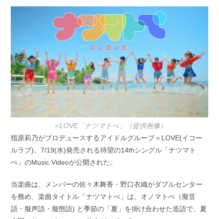
開
テ
日:
ゴ
リ
ー:
＝LOVE「ナツマトぺ」（提供画像）
指原莉乃がプロデュースするアイドルグループ＝LOVE(イコー
ルラブ)。7/19(水)発売される待望の14thシングル「ナツマト
ぺ」のMusic Videoが公開された。
当楽曲は、メンバーの佐々木舞香・野口衣織がダブルセンター
を務め、楽曲タイトル「ナツマトぺ」は、オノマトぺ（擬音
語・擬声語・擬態語) と季節の「夏」を掛け合わせた造語で、夏