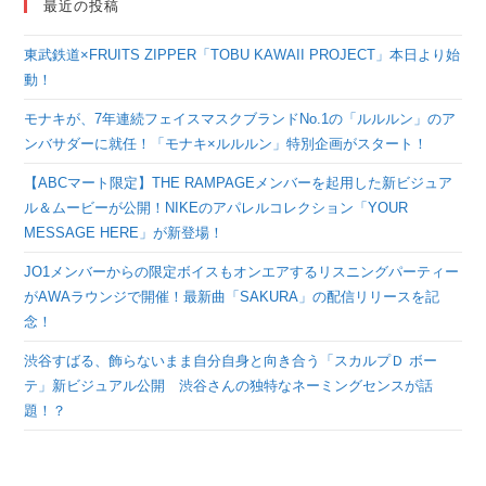
最近の投稿
東武鉄道×FRUITS ZIPPER「TOBU KAWAII PROJECT」本日より始
動！
モナキが、7年連続フェイスマスクブランドNo.1の「ルルルン」のア
ンバサダーに就任！「モナキ×ルルルン」特別企画がスタート！
【ABCマート限定】THE RAMPAGEメンバーを起用した新ビジュア
ル＆ムービーが公開！NIKEのアパレルコレクション「YOUR
MESSAGE HERE」が新登場！
JO1メンバーからの限定ボイスもオンエアするリスニングパーティー
がAWAラウンジで開催！最新曲「SAKURA」の配信リリースを記
念！
渋谷すばる、飾らないまま自分自身と向き合う「スカルプＤ ボー
テ」新ビジュアル公開 渋谷さんの独特なネーミングセンスが話
題！？