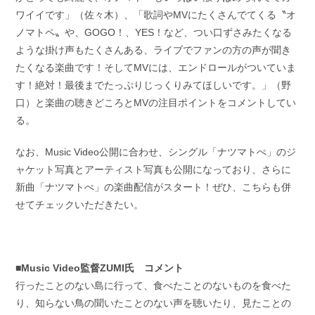
ワイイです」（佐々木）、「歌詞やMVにたくさんでてくる〝オ
ノマトペ〟や、GOGO！、YES！など、つい口ずさみたくなる
ような掛け声もたくさんある、ライブでファンの方の声が聞き
たくなる楽曲です！そしてMVには、エンドロールがついていま
す！絶対！最後までたっぷりじっくりみてほしいです。」（野
口）と楽曲の聴きどころとMVの注目ポイントをコメントしてい
る。
なお、Music Video公開に合わせ、シングル「ナツマトぺ」のジ
ャケット写真とアーティスト写真も公開になっており、さらに
新曲「ナツマトぺ」の楽曲配信がスタート！ぜひ、こちらも併
せてチェックいただきたい。
■Music Video監督ZUMI氏 コメント
行ったことのない島に行って、食べたことのないものを食べた
り、知らない鳥の聞いたことのない声を聴いたり、見たことの