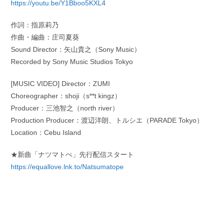
https://youtu.be/Y1Bboo5KXL4
作詞：指原莉乃
作曲・編曲：庄司夏葵
Sound Director：矢山貴之（Sony Music）
Recorded by Sony Music Studios Tokyo
[MUSIC VIDEO] Director：ZUMI
Choreographer：shoji（s**t kingz）
Producer：三池智之（north river）
Production Producer：渡辺洋朗、トルシエ（PARADE Tokyo）
Location：Cebu Island
★新曲「ナツマトぺ」先行配信スタート
https://equallove.lnk.to/Natsumatope