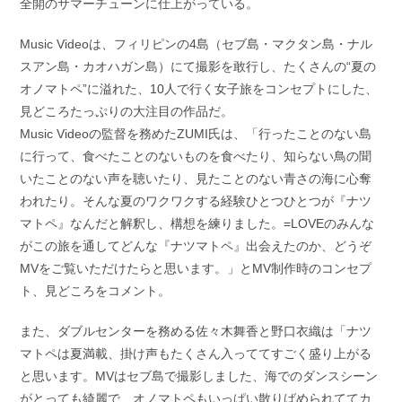
全開のサマーチューンに仕上がっている。
Music Videoは、フィリピンの4島（セブ島・マクタン島・ナル
スアン島・カオハガン島）にて撮影を敢行し、たくさんの“夏の
オノマトペ”に溢れた、10人で行く女子旅をコンセプトにした、
見どころたっぷりの大注目の作品だ。
Music Videoの監督を務めたZUMI氏は、「行ったことのない島
に行って、食べたことのないものを食べたり、知らない鳥の聞
いたことのない声を聴いたり、見たことのない青さの海に心奪
われたり。そんな夏のワクワクする経験ひとつひとつが『ナツ
マトペ』なんだと解釈し、構想を練りました。=LOVEのみんな
がこの旅を通してどんな『ナツマトペ』出会えたのか、どうぞ
MVをご覧いただけたらと思います。」とMV制作時のコンセプ
ト、見どころをコメント。
また、ダブルセンターを務める佐々木舞香と野口衣織は「ナツ
マトペは夏満載、掛け声もたくさん入っててすごく盛り上がる
と思います。MVはセブ島で撮影しました、海でのダンスシーン
がとっても綺麗で、オノマトペもいっぱい散りばめられててカ