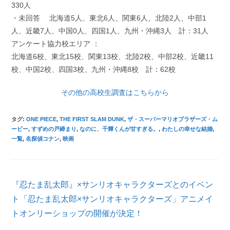
330人
・未回答 北海道5人、東北6人、関東6人、北陸2人、中部1
人、近畿7人、中国0人、四国1人、九州・沖縄3人 計：31人
アンケート協力校エリア ：
北海道6校、東北15校、関東13校、北陸2校、中部2校、近畿11
校、中国2校、四国3校、九州・沖縄8校 計：62校
その他の高校生調査はこちらから
タグ
:
ONE PIECE
,
THE FIRST SLAM DUNK
,
ザ・スーパーマリオブラザーズ・ム
ービー
,
すずめの戸締まり
,
なのに、千輝くんが甘すぎる。
,
わたしの幸せな結婚
,
一覧
,
名探偵コナン
,
映画
そ
『忍たま乱太郎』×サンリオキャラクターズとのイベン
の
他
ト「忍たま乱太郎×サンリオキャラクターズ」アニメイ
の
トオンリーショップの開催が決定！
記
事