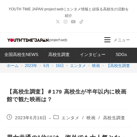
コ
YOUTH TIME JAPAN project web | エンタメ情報と頑張る高校生の活動を
ン
紹介
テ
ン
ツ
メニュー
へ
ス
全国高校生NEWS
高校生調査
インタビュー
SDGs
キ
ッ
ホーム
>
2023年
>
6月
>
16日
>
エンタメ
>
映画
>
【高校生調査】＃
プ
【高校生調査】＃179 高校生が半年以内に映画
館で観た映画は？
投
投
2023年6月16日
エンタメ
/
映画
/
高校生調査
稿
稿
公
カ
開
テ