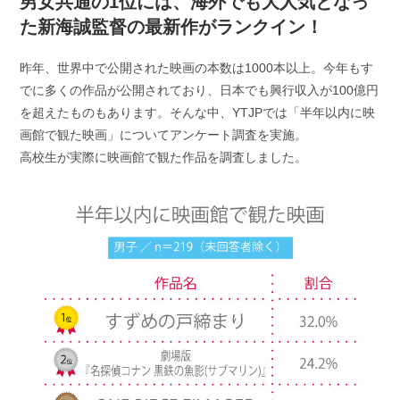
男女共通の1位には、海外でも大人気となっ
日:
ゴ
た新海誠監督の最新作がランクイン！
リ
ー:
昨年、世界中で公開された映画の本数は1000本以上。今年もす
でに多くの作品が公開されており、日本でも興行収入が100億円
を超えたものもあります。そんな中、YTJPでは「半年以内に映
画館で観た映画」についてアンケート調査を実施。
高校生が実際に映画館で観た作品を調査しました。