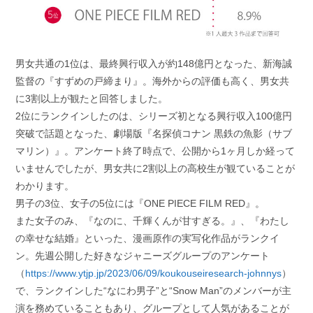
男女共通の1位は、最終興行収入が約148億円となった、新海誠
監督の『すずめの戸締まり』。海外からの評価も高く、男女共
に3割以上が観たと回答しました。
2位にランクインしたのは、シリーズ初となる興行収入100億円
突破で話題となった、劇場版『名探偵コナン 黒鉄の魚影（サブ
マリン）』。アンケート終了時点で、公開から1ヶ月しか経って
いませんでしたが、男女共に2割以上の高校生が観ていることが
わかります。
男子の3位、女子の5位には『ONE PIECE FILM RED』。
また女子のみ、『なのに、千輝くんが甘すぎる。』、『わたし
の幸せな結婚』といった、漫画原作の実写化作品がランクイ
ン。先週公開した好きなジャニーズグループのアンケート
（
https://www.ytjp.jp/2023/06/09/koukouseiresearch-johnnys
）
で、ランクインした“なにわ男子”と“Snow Man”のメンバーが主
演を務めていることもあり、グループとして人気があることが