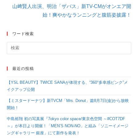
を
山﨑賢人出演、明治「ザバス」新TV-CMがオンエア開
読
始！爽やかなランニングと腹筋姿披露！
む
ワード検索
最近の投稿
【YSL BEAUTY】TWICE SANAが体現する、“360°多幸感ピンク”メ
イクアップ公開
【ミスタードーナツ】新TVCM「Mrs. Donut」篇8月7日(金)から放映
開始！
中島裕翔 初の写真展『7okyo color space/東京色空間 ～#COT7DF
～』が本日より開催！「MEN’S NON-NO」と組み「ソニーイメージ
ングギャラリー 銀座」にて新作を発表！