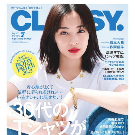
開
テ
日:
ゴ
リ
ー: