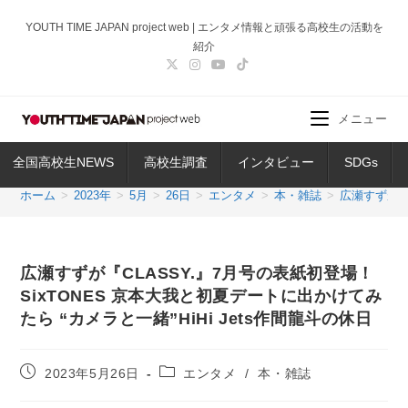
コ
YOUTH TIME JAPAN project web | エンタメ情報と頑張る高校生の活動を
ン
紹介
テ
ン
ツ
メニュー
へ
ス
全国高校生NEWS
高校生調査
インタビュー
SDGs
キ
ッ
ホーム
>
2023年
>
5月
>
26日
>
エンタメ
>
本・雑誌
>
広瀬すずが『C
プ
広瀬すずが『CLASSY.』7月号の表紙初登場！
SixTONES 京本大我と初夏デートに出かけてみ
たら “カメラと一緒”HiHi Jets作間龍斗の休日
投
投
2023年5月26日
エンタメ
/
本・雑誌
稿
稿
公
カ