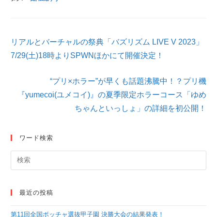
そ
リアルとバーチャルの祭典「バズリズム LIVE V 2023」
の
他
7/29(土)18時よりSPWNほかにて開催決定！
の
記
“プリ×ホラー”が早くも話題沸騰中！？プリ機
事
を
『yumecoi(ユメコイ)』の夏季限定ホラーコース「ゆめ
読
ちゃんといっしょ」の詳細を初公開！
む
ワード検索
最近の投稿
第11回全国ボッチャ選抜甲子園 決勝大会の結果発表！