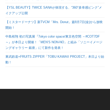
【YSL BEAUTY】TWICE SANAが体現する、“360°多幸感ピンク”メ
イクアップ公開
【ミスタードーナツ】新TVCM「Mrs. Donut」篇8月7日(金)から放映
開始！
中島裕翔 初の写真展『7okyo color space/東京色空間 ～#COT7DF
～』が本日より開催！「MEN’S NON-NO」と組み「ソニーイメージ
ングギャラリー 銀座」にて新作を発表！
東武鉄道×FRUITS ZIPPER「TOBU KAWAII PROJECT」本日より始
動！