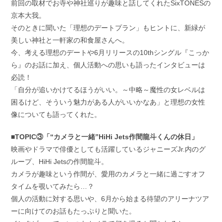
前回の取材でお寺や神社巡りが趣味と話してくれたSixTONESの
京本大我。
そのときに聞いた「理想のデートプラン」もヒントに、新緑が
美しい神社と一軒家の和食屋さんへ。
今、考える理想のデートや6月リリースの10thシングル『こっか
ら』のお話に加え、個人活動への思いも語ったインタビューは
必読！
「自分が追いかけてるほうがいい。～中略～魔性の女レベルは
困るけど、そういう魅力がある人がいいかなあ」と理想の女性
像についても語ってくれた。
■TOPIC③「“カメラと一緒”HiHi Jets作間龍斗くんの休日」
映画やドラマで俳優としても活躍しているジャニーズJr.内のグ
ループ、HiHi Jetsの作間龍斗。
カメラが趣味という作間が、愛用のカメラと一緒に過ごすオフ
タイムを覗いてみたら…？
個人の活動に対する思いや、6月から始まる待望のアリーナツア
ーに向けてのお話もたっぷりと聞いた。