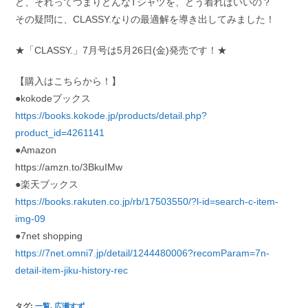
ど、それってつまりどんなTシャツを、どう着ればいいの？
その疑問に、CLASSY.なりの最適解を導き出してみました！
★「CLASSY.」7月号は5月26日(金)発売です！★
【購入はこちらから！】
●kokodeブックス
https://books.kokode.jp/products/detail.php?
product_id=4261141
●Amazon
https://amzn.to/3BkuIMw
●楽天ブックス
https://books.rakuten.co.jp/rb/17503550/?l-id=search-c-item-
img-09
●7net shopping
https://7net.omni7.jp/detail/1244480006?recomParam=7n-
detail-item-jiku-history-rec
タグ
:
一覧
,
広瀬すず