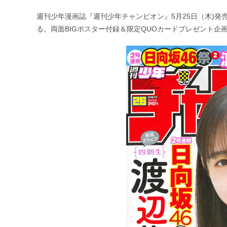
公
カ
開
テ
週刊少年漫画誌『週刊少年チャンピオン』5月25日（木)発
日:
ゴ
る。両面BIGポスター付録＆限定QUOカードプレゼント企
リ
ー: