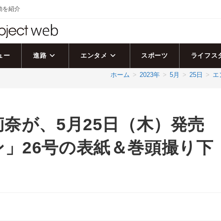
活動を紹介
ュー
進路
エンタメ
スポーツ
ライフス
ホーム
>
2023年
>
5月
>
25日
>
エ
莉奈が、5月25日（木）発売
」26号の表紙＆巻頭撮り下