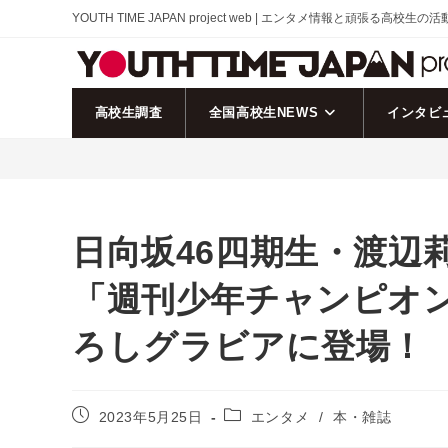
コ
YOUTH TIME JAPAN project web | エンタメ情報と頑張る高校生の
ン
テ
ン
ツ
高校生調査
全国高校生NEWS
インタビ
へ
ス
キ
ッ
プ
日向坂46四期生・渡辺
「週刊少年チャンピオン
ろしグラビアに登場！
投
投
2023年5月25日
エンタメ
/
本・雑誌
稿
稿