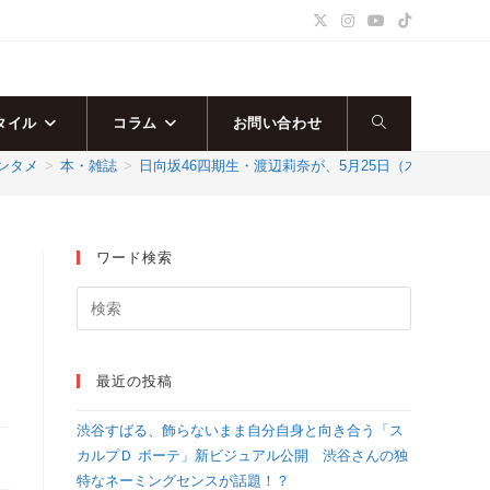
タイル
コラム
お問い合わせ
ウ
ンタメ
>
本・雑誌
>
日向坂46四期生・渡辺莉奈が、5月25日（木）発売「
ェ
ブ
ワード検索
サ
イ
最近の投稿
ト
渋谷すばる、飾らないまま自分自身と向き合う「ス
の
カルプＤ ボーテ」新ビジュアル公開 渋谷さんの独
特なネーミングセンスが話題！？