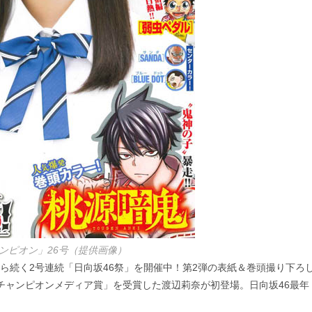
ンピオン」26号（提供画像）
から続く2号連続「日向坂46祭」を開催中！第2弾の表紙＆巻頭撮り下ろ
年チャンピオンメディア賞」を受賞した渡辺莉奈が初登場。日向坂46最年