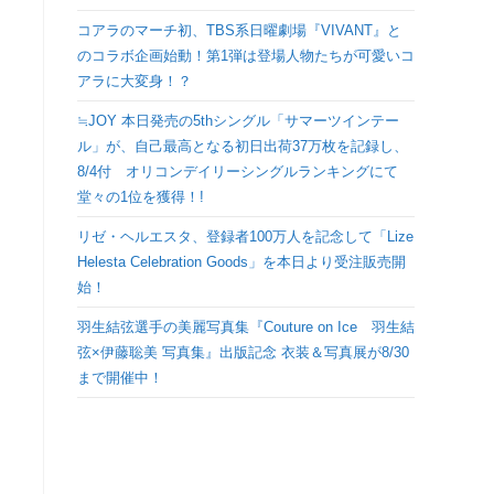
検
コアラのマーチ初、TBS系日曜劇場『VIVANT』と
のコラボ企画始動！第1弾は登場人物たちが可愛いコ
索
アラに大変身！？
≒JOY 本日発売の5thシングル「サマーツインテー
を
ル」が、自己最高となる初日出荷37万枚を記録し、
8/4付 オリコンデイリーシングルランキングにて
ト
堂々の1位を獲得！!
リゼ・ヘルエスタ、登録者100万人を記念して「Lize
グ
Helesta Celebration Goods」を本日より受注販売開
始！
ル
羽生結弦選手の美麗写真集『Couture on Ice 羽生結
弦×伊藤聡美 写真集』出版記念 衣装＆写真展が8/30
まで開催中！