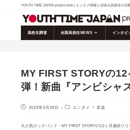
コ
YOUTH TIME JAPAN project web | エンタメ情報と頑張る高校生の
ン
テ
ン
ツ
高校生調査
全国高校生NEWS
インタビ
へ
ス
キ
ッ
プ
MY FIRST STORY
弾！新曲『アンビシャ
投
投
2023年4月28日
エンタメ
/
音楽
稿
稿
公
カ
開
テ
大人気ロックバンド・MY FIRST STORYの12ヶ月連
日:
ゴ