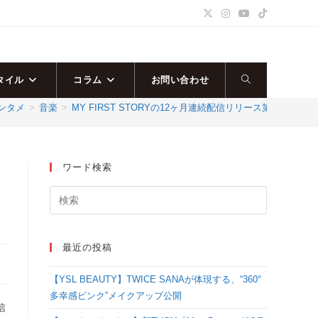
タイル
コラム
お問い合わせ
ウ
ンタメ
>
音楽
>
MY FIRST STORYの12ヶ月連続配信リリース第4弾！
ェ
ブ
ワード検索
サ
イ
最近の投稿
ト
【YSL BEAUTY】TWICE SANAが体現する、“360°
の
多幸感ピンク”メイクアップ公開
信