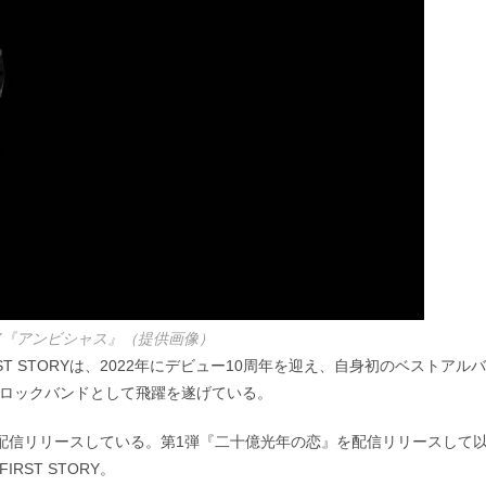
TORY『アンビシャス』（提供画像）
T STORYは、2022年にデビュー10周年を迎え、自身初のベストアルバ
、ロックバンドとして飛躍を遂げている。
を配信リリースしている。第1弾『二十億光年の恋』を配信リリースして
ST STORY。