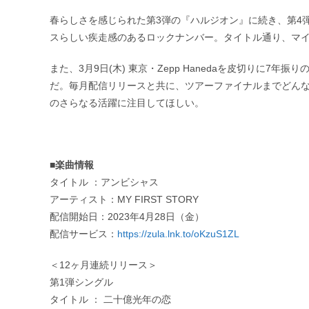
春らしさを感じられた第3弾の『ハルジオン』に続き、第4
スらしい疾走感のあるロックナンバー。タイトル通り、マ
また、3⽉9⽇(木) 東京・Zepp Hanedaを皮切りに7年振りの
だ。毎月配信リリースと共に、ツアーファイナルまでどんなストー
のさらなる活躍に注目してほしい。
■楽曲情報
タイトル ：アンビシャス
アーティスト：MY FIRST STORY
配信開始日：2023年4月28日（金）
配信サービス：
https://zula.lnk.to/oKzuS1ZL
＜12ヶ月連続リリース＞
第1弾シングル
タイトル ： 二十億光年の恋