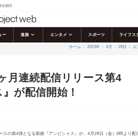
活動を紹介
ュー
進路
エンタメ
スポーツ
ライフス
ホーム
>
2023年
>
4月
>
28日
>
エ
の12ヶ月連続配信リリース第4
ス』が配信開始！
続リリースの第4弾となる新曲『アンビシャス』が、4月28日（金）0時より配