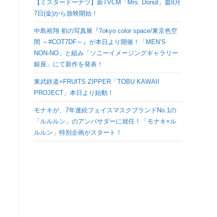
【ミスタードーナツ】新TVCM「Mrs. Donut」篇8月
検
7日(金)から放映開始！
中島裕翔 初の写真展『7okyo color space/東京色空
索
間 ～#COT7DF～』が本日より開催！「MEN’S
NON-NO」と組み「ソニーイメージングギャラリー
を
銀座」にて新作を発表！
ト
東武鉄道×FRUITS ZIPPER「TOBU KAWAII
PROJECT」本日より始動！
グ
モナキが、7年連続フェイスマスクブランドNo.1の
「ルルルン」のアンバサダーに就任！「モナキ×ル
ル
ルルン」特別企画がスタート！