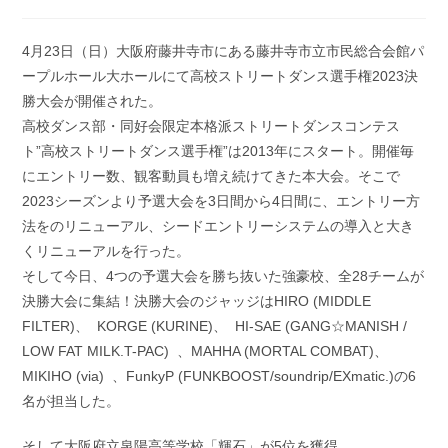
稿
開
カ
日:
テ
4月23日（日）大阪府藤井寺市にある藤井寺市立市民総合会館パ
ゴ
ープルホール大ホールにて高校ストリートダンス選手権2023決
リ
ー:
勝大会が開催された。
高校ダンス部・同好会限定本格派ストリートダンスコンテス
ト”高校ストリートダンス選手権”は2013年にスタート。開催毎
にエントリー数、観客動員も増え続けてきた本大会。そこで
2023シーズンより予選大会を3日間から4日間に、エントリー方
法をのリニューアル、シードエントリーシステムの導入と大き
くリニューアルを行った。
そして今日、4つの予選大会を勝ち抜いた強豪校、全28チームが
決勝大会に集結！決勝大会のジャッジはHIRO (MIDDLE
FILTER)、 KORGE (KURINE)、 HI-SAE (GANG☆MANISH /
LOW FAT MILK.T-PAC) 、MAHHA (MORTAL COMBAT)、
MIKIHO (via) 、FunkyP (FUNKBOOST/soundrip/EXmatic.)の6
名が担当した。
そして大阪府立泉陽高等学校「輝石」が5位を獲得。