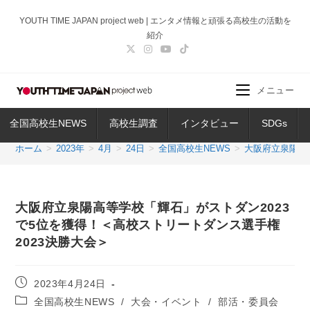
コ
YOUTH TIME JAPAN project web | エンタメ情報と頑張る高校生の活動を
ン
紹介
テ
ン
ツ
メニュー
へ
ス
全国高校生NEWS
高校生調査
インタビュー
SDGs
キ
ッ
ホーム
>
2023年
>
4月
>
24日
>
全国高校生NEWS
>
大阪府立泉陽高
プ
大阪府立泉陽高等学校「輝石」がストダン2023
で5位を獲得！＜高校ストリートダンス選手権
2023決勝大会＞
投
2023年4月24日
稿
投
全国高校生NEWS
/
大会・イベント
/
部活・委員会
公