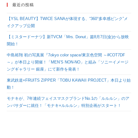
最近の投稿
【YSL BEAUTY】TWICE SANAが体現する、“360°多幸感ピンク”メ
イクアップ公開
【ミスタードーナツ】新TVCM「Mrs. Donut」篇8月7日(金)から放映
開始！
中島裕翔 初の写真展『7okyo color space/東京色空間 ～#COT7DF
～』が本日より開催！「MEN’S NON-NO」と組み「ソニーイメージ
ングギャラリー 銀座」にて新作を発表！
東武鉄道×FRUITS ZIPPER「TOBU KAWAII PROJECT」本日より始
動！
モナキが、7年連続フェイスマスクブランドNo.1の「ルルルン」のア
ンバサダーに就任！「モナキ×ルルルン」特別企画がスタート！