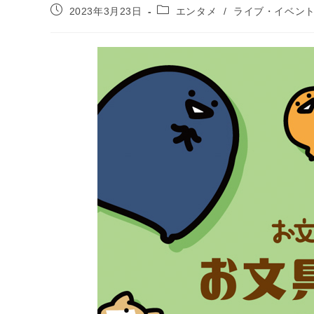
投
投
2023年3月23日
エンタメ
/
ライブ・イベン
稿
稿
公
カ
開
テ
日:
ゴ
リ
ー: