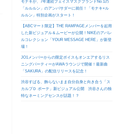
モナキが、7年連続フェイスマスクブランドNo.1の
検
「ルルルン」のアンバサダーに就任！「モナキ×ル
ルルン」特別企画がスタート！
索
【ABCマート限定】THE RAMPAGEメンバーを起用
した新ビジュアル＆ムービーが公開！NIKEのアパレ
を
ルコレクション「YOUR MESSAGE HERE」が新登
場！
ト
JO1メンバーからの限定ボイスもオンエアするリス
ニングパーティーがAWAラウンジで開催！最新曲
グ
「SAKURA」の配信リリースを記念！
ル
渋谷すばる、飾らないまま自分自身と向き合う「ス
カルプＤ ボーテ」新ビジュアル公開 渋谷さんの独
特なネーミングセンスが話題！？