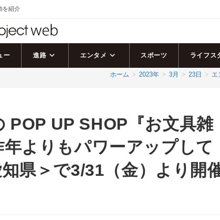
活動を紹介
ュー
進路
エンタメ
スポーツ
ライフス
ホーム
>
2023年
>
3月
>
23日
>
エ
POP UP SHOP『お文具雑
昨年よりもパワーアップして
知県＞で3/31（金）より開