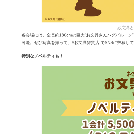
お文具と
各会場には、全長約180cmの巨大”お文具さんハグバルー
可能。ぜひ写真を撮って、#お文具雑貨店 でSNSに投稿し
特別なノベルティも！