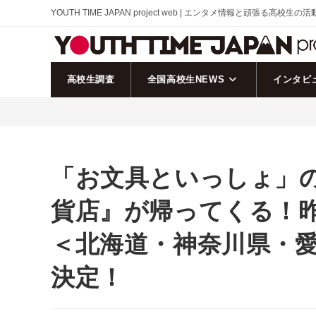
コ
YOUTH TIME JAPAN project web | エンタメ情報と頑張る高校生の
ン
テ
ン
ツ
高校生調査
全国高校生NEWS
インタビ
へ
ス
キ
ッ
プ
「お文具といっしょ」の 
貨店』が帰ってくる！
＜北海道・神奈川県・愛
決定！