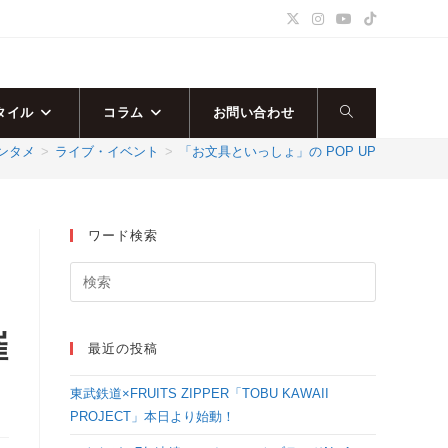
タイル
コラム
お問い合わせ
ウ
ンタメ
>
ライブ・イベント
>
「お文具といっしょ」の POP UP SHO
ェ
ブ
ワード検索
サ
イ
催
最近の投稿
ト
東武鉄道×FRUITS ZIPPER「TOBU KAWAII
の
PROJECT」本日より始動！