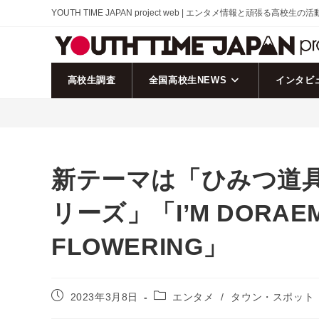
コ
YOUTH TIME JAPAN project web | エンタメ情報と頑張る高校生の
ン
テ
ン
ツ
高校生調査
全国高校生NEWS
インタビ
へ
ス
キ
ッ
プ
新テーマは「ひみつ道
リーズ」「I’M DORAEMO
FLOWERING」
投
投
2023年3月8日
エンタメ
/
タウン・スポット
稿
稿