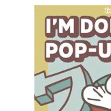
公
カ
開
テ
日:
ゴ
リ
ー: