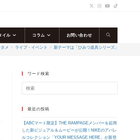
タイル
コラム
お問い合わせ
ウ
ンタメ
>
ライブ・イベント
>
新テーマは「ひみつ道具シリーズ」と「おでかけシリーズ」
ェ
ブ
ワード検索
サ
イ
最近の投稿
ト
【ABCマート限定】THE RAMPAGEメンバーを起用
の
した新ビジュアル＆ムービーが公開！NIKEのアパレ
ルコレクション「YOUR MESSAGE HERE」が新登