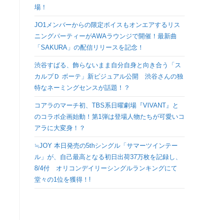
場！
検
JO1メンバーからの限定ボイスもオンエアするリス
索
ニングパーティーがAWAラウンジで開催！最新曲
「SAKURA」の配信リリースを記念！
を
渋谷すばる、飾らないまま自分自身と向き合う「ス
カルプＤ ボーテ」新ビジュアル公開 渋谷さんの独
ト
特なネーミングセンスが話題！？
コアラのマーチ初、TBS系日曜劇場『VIVANT』と
グ
のコラボ企画始動！第1弾は登場人物たちが可愛いコ
アラに大変身！？
ル
≒JOY 本日発売の5thシングル「サマーツインテー
ル」が、自己最高となる初日出荷37万枚を記録し、
8/4付 オリコンデイリーシングルランキングにて
堂々の1位を獲得！!