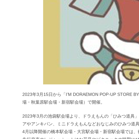
2023年3月15日から「I’M DORAEMON POP-UP ST
場・秋葉原駅会場・新宿駅会場）で開催。
2023年3月の池袋駅会場より、ドラえもんの「ひみつ道
アやアンキパン、ミニドラえもんなどおなじみのひみつ道
4月以降開催の橋本駅会場・大宮駅会場・新宿駅会場では、