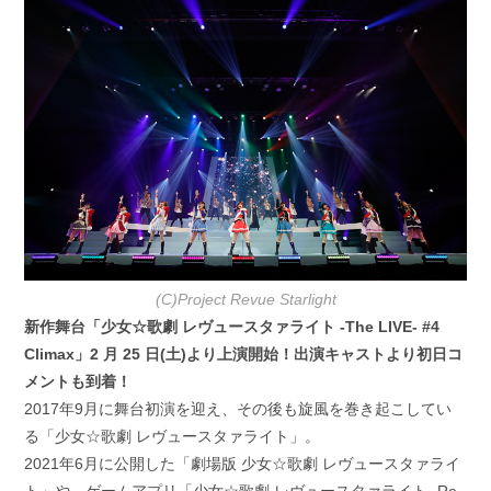
日:
ゴ
リ
ー:
(C)Project Revue Starlight
新作舞台「少女☆歌劇 レヴュースタァライト -The LIVE- #4
Climax」2 月 25 日(土)より上演開始！出演キャストより初日コ
メントも到着！
2017年9月に舞台初演を迎え、その後も旋風を巻き起こしてい
る「少女☆歌劇 レヴュースタァライト」。
2021年6月に公開した「劇場版 少女☆歌劇 レヴュースタァライ