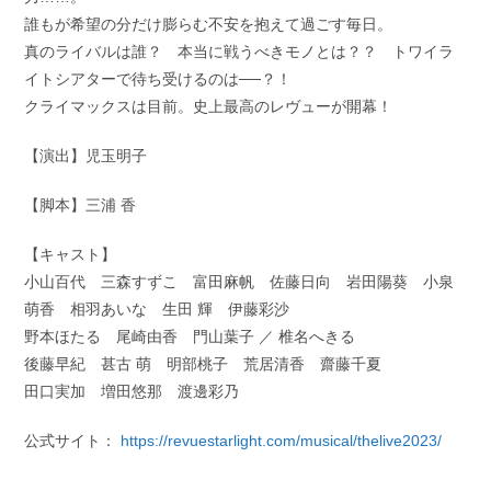
誰もが希望の分だけ膨らむ不安を抱えて過ごす毎日。
真のライバルは誰？ 本当に戦うべきモノとは？？ トワイラ
イトシアターで待ち受けるのは──？！
クライマックスは目前。史上最高のレヴューが開幕！
【演出】児玉明子
【脚本】三浦 香
【キャスト】
小山百代 三森すずこ 富田麻帆 佐藤日向 岩田陽葵 小泉
萌香 相羽あいな 生田 輝 伊藤彩沙
野本ほたる 尾崎由香 門山葉子 ／ 椎名へきる
後藤早紀 甚古 萌 明部桃子 荒居清香 齋藤千夏
田口実加 増田悠那 渡邊彩乃
公式サイト：
https://revuestarlight.com/musical/thelive2023/