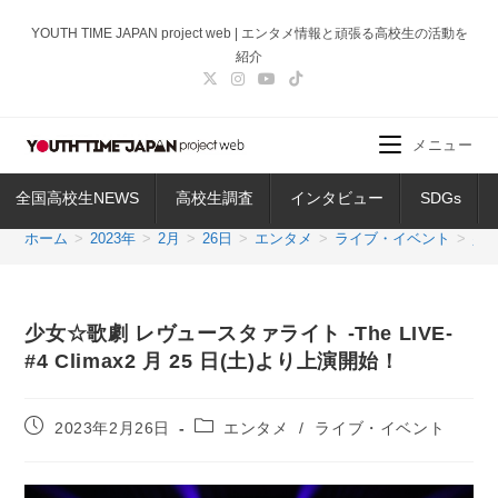
コ
YOUTH TIME JAPAN project web | エンタメ情報と頑張る高校生の活動を
ン
紹介
テ
ン
ツ
メニュー
へ
ス
全国高校生NEWS
高校生調査
インタビュー
SDGs
キ
ッ
ホーム
>
2023年
>
2月
>
26日
>
エンタメ
>
ライブ・イベント
>
少女
プ
少女☆歌劇 レヴュースタァライト -The LIVE-
#4 Climax2 月 25 日(土)より上演開始！
投
投
2023年2月26日
エンタメ
/
ライブ・イベント
稿
稿
公
カ
開
テ