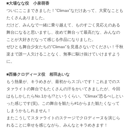
■大場なな役 小泉萌香
ついにここまできました！”Climax”なだけあって、大変なことも
たくさんありました。
だけど、みんなで一緒に乗り越えて、ものすごく見応えのある
舞台になると思いますし、改めて舞台って最高だな、みんなの
ことが大好きだなって感じる作品になりました。
ぜひとも舞台少女たちの”Climax”を見逃さないでください！千秋
楽まで誰一人欠けることなく、無事に駆け抜けていけますよう
に。
■西條クロディーヌ役 相羽あいな
もう熱量が、キラめきが、最初からスゴいです！これまでのス
タァライトの舞台でもたくさんの汗をかいてきましたが、今回
はもしかしたらNo.1かも!?というくらい。”Climax”恐るべしとい
った感じです(笑)。この舞台を観たら#1からまた観たくなって
しまうかもしれません！
またこうしてスタァライトのステージでクロディーヌを演じら
れることに幸せを感じながら、みんなとキラめきます！