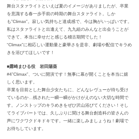
舞台スタァライトといえば夏のイメージがありましたが、卒業
を意識する春一歩手前の時期の舞台スタァライト。しか
も”Climax”。寂しい気持ちと達成感で、今は胸がいっぱいです。
私はスタァライトと出逢えて、九九組のみんなと出会うことが
できて、本当に幸せだと感じる稽古期間でした！
“Climax”に相応しい運動量と豪華さを是非、劇場や配信でキラめ
きを浴びてほしいです！
■露崎まひる役 岩田陽葵
#4”Climax”、ついに開演です！無事に幕が開くことを本当に嬉
しく思います。
卒業を目前とした舞台少女たちに、どんなレヴューが待ち受け
ているのか…残された一瞬一瞬がかけがえのない大切な時間で
す。ノンストップのキラめきをぜひ沢山浴びてください！そし
てライブパートでは、久しぶりに聞ける舞台創造科の皆さんの
声にワクワクドキドキです。一緒に楽しみましょうね！劇場で
お待ちしています。