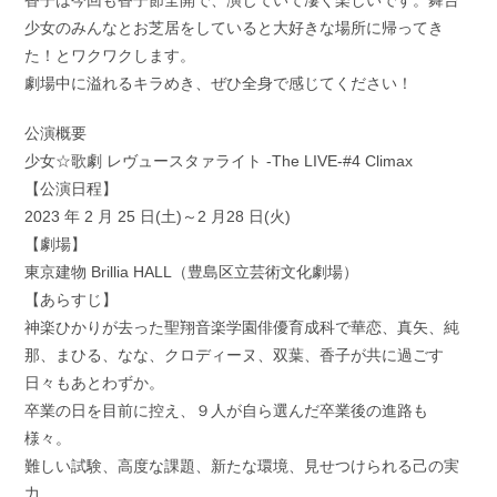
香子は今回も香子節全開で、演じていて凄く楽しいです。舞台
少女のみんなとお芝居をしていると大好きな場所に帰ってき
た！とワクワクします。
劇場中に溢れるキラめき、ぜひ全身で感じてください！
公演概要
少女☆歌劇 レヴュースタァライト -The LIVE-#4 Climax
【公演日程】
2023 年 2 月 25 日(土)～2 月28 日(火)
【劇場】
東京建物 Brillia HALL（豊島区立芸術文化劇場）
【あらすじ】
神楽ひかりが去った聖翔音楽学園俳優育成科で華恋、真矢、純
那、まひる、なな、クロディーヌ、双葉、香子が共に過ごす
日々もあとわずか。
卒業の日を目前に控え、９人が自ら選んだ卒業後の進路も
様々。
難しい試験、高度な課題、新たな環境、見せつけられる己の実
力……。