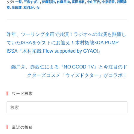
タグ
:
一覧
,
三森すずこ
,
伊藤彩沙
,
佐藤日向
,
富田麻帆
,
小山百代
,
小泉萌香
,
岩田陽
葵
,
生田輝
,
相羽あいな
そ
昨年、ツーリング企画で共演！ラジオへの出演も熱望し
の
他
ていたISSAをゲストにお迎え！木村拓哉×DA PUMP
の
ISSA『木村拓哉 Flow supported by GYAO!』
記
事
を
錦戸亮、赤西仁による『NO GOOD TV』と今注目のド
読
クターズコスメ「ウィズドクター」がコラボ！
む
ワード検索
最近の投稿