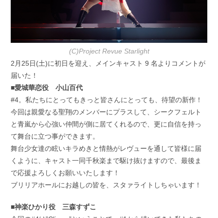
(C)Project Revue Starlight
2月25日(土)に初日を迎え、メインキャスト 9 名よりコメントが
届いた！
■愛城華恋役 小山百代
#4。私たちにとってもきっと皆さんにとっても、待望の新作！
今回は親愛なる聖翔のメンバーにプラスして、シークフェルト
と青嵐から心強い仲間が側に居てくれるので、更に自信を持っ
て舞台に立つ事ができます。
舞台少女達の眩いキラめきと情熱がレヴューを通して皆様に届
くように、キャスト一同千秋楽まで駆け抜けますので、最後ま
で応援よろしくお願いいたします！
ブリリアホールにお越しの皆を、スタァライトしちゃいます！
■神楽ひかり役 三森すずこ