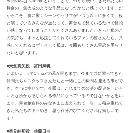
今回の#4は”Climax”ということで、#1から続いてきた私たちの
舞台の、集大成のような作品になったかなと感じています。だ
からこそ、胸に響くシーンやセリフがいつも以上に多くて、役
と演じているみんなが重なって、舞台袖で見ているだけで目頭
が熱くなってしまうことがたくさんありました。きっと私のこ
の気持ち、ずっと応援してくれているファンの皆さんなら、共
感してくれるはず！そして私は、今回もたくさん華恋を困らせ
たいと思います。
■天堂真矢役 富田麻帆
いよいよ、#4”Climax”の幕が開きます。今まで共に戦ってきた
仲間たちやスタッフさんたちと一緒にこの瞬間を迎える事がで
き、本当に幸せです。今回は、これまでの公演の歴史を、いろ
いろな所から感じられる作品になっているのではないかと思い
ます。舞台創造科のみなさまに支えられて一歩一歩積み重ねて
きた私たちのキラめき、思う存分浴びてくだされば嬉しいで
す！
■星見純那役 佐藤日向