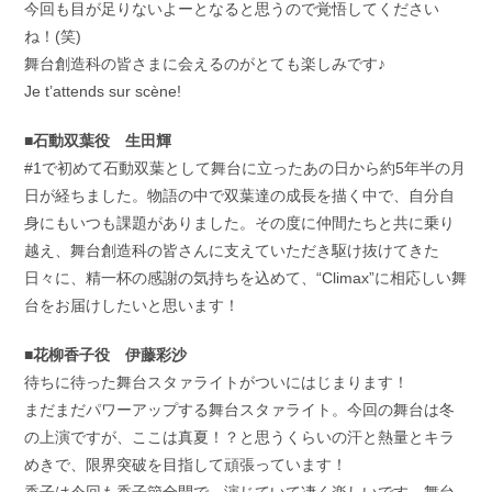
今回も目が足りないよーとなると思うので覚悟してください
ね！(笑)
舞台創造科の皆さまに会えるのがとても楽しみです♪
Je t’attends sur scène!
■石動双葉役 生田輝
#1で初めて石動双葉として舞台に立ったあの日から約5年半の月
日が経ちました。物語の中で双葉達の成長を描く中で、自分自
身にもいつも課題がありました。その度に仲間たちと共に乗り
越え、舞台創造科の皆さんに支えていただき駆け抜けてきた
日々に、精一杯の感謝の気持ちを込めて、“Climax”に相応しい舞
台をお届けしたいと思います！
■花柳香子役 伊藤彩沙
待ちに待った舞台スタァライトがついにはじまります！
まだまだパワーアップする舞台スタァライト。今回の舞台は冬
の上演ですが、ここは真夏！？と思うくらいの汗と熱量とキラ
めきで、限界突破を目指して頑張っています！