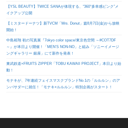
【YSL BEAUTY】TWICE SANAが体現する、“360°多幸感ピンク”メ
イクアップ公開
【ミスタードーナツ】新TVCM「Mrs. Donut」篇8月7日(金)から放映
開始！
中島裕翔 初の写真展『7okyo color space/東京色空間 ～#COT7DF
～』が本日より開催！「MEN’S NON-NO」と組み「ソニーイメージ
ングギャラリー 銀座」にて新作を発表！
東武鉄道×FRUITS ZIPPER「TOBU KAWAII PROJECT」本日より始
動！
モナキが、7年連続フェイスマスクブランドNo.1の「ルルルン」のア
ンバサダーに就任！「モナキ×ルルルン」特別企画がスタート！