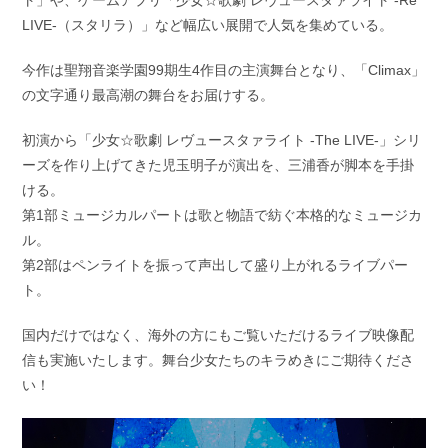
ト」や、ゲームアプリ「少女☆歌劇 レヴュースタァライト -Re
LIVE-（スタリラ）」など幅広い展開で人気を集めている。
今作は聖翔音楽学園99期生4作目の主演舞台となり、「Climax」
の文字通り最高潮の舞台をお届けする。
初演から「少女☆歌劇 レヴュースタァライト -The LIVE-」シリ
ーズを作り上げてきた児玉明子が演出を、三浦香が脚本を手掛
ける。
第1部ミュージカルパートは歌と物語で紡ぐ本格的なミュージカ
ル。
第2部はペンライトを振って声出して盛り上がれるライブパー
ト。
国内だけではなく、海外の方にもご覧いただけるライブ映像配
信も実施いたします。舞台少女たちのキラめきにご期待くださ
い！