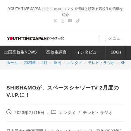
コ
YOUTH TIME JAPAN project web | エンタメ情報と頑張る高校生の活動を
ン
紹介
テ
ン
ツ
メニュー
へ
ス
全国高校生NEWS
高校生調査
インタビュー
SDGs
キ
ッ
ホーム
>
2023年
>
2月
>
15日
>
エンタメ
>
テレビ・ラジオ
>
SHI
プ
SHISHAMOが、スペースシャワーTV 2月度の
V.I.P.に！
投
投
2023年2月15日
エンタメ
/
テレビ・ラジオ
稿
稿
公
カ
開
テ