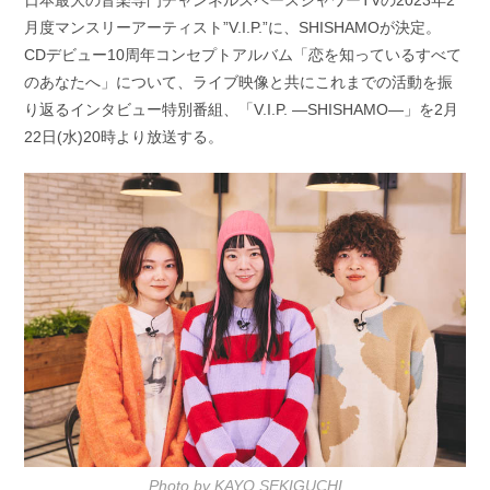
日本最大の音楽専門チャンネルスペースシャワーTVの2023年2
日:
ゴ
月度マンスリーアーティスト”V.I.P.”に、SHISHAMOが決定。
リ
ー:
CDデビュー10周年コンセプトアルバム「恋を知っているすべて
のあなたへ」について、ライブ映像と共にこれまでの活動を振
り返るインタビュー特別番組、「V.I.P. ―SHISHAMO―」を2月
22日(水)20時より放送する。
Photo by KAYO SEKIGUCHI