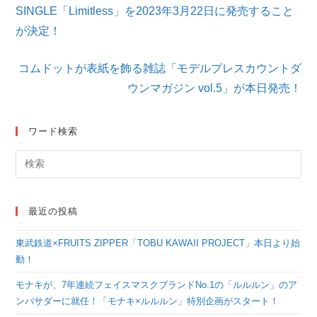
他
SINGLE「Limitless」を2023年3月22日に発売すること
の
が決定！
記
事
を
コムドットが表紙を飾る雑誌「モデルプレスカウントダ
読
ウンマガジン vol.5」が本日発売！
む
ワード検索
最近の投稿
東武鉄道×FRUITS ZIPPER「TOBU KAWAII PROJECT」本日より始
動！
モナキが、7年連続フェイスマスクブランドNo.1の「ルルルン」のア
ンバサダーに就任！「モナキ×ルルルン」特別企画がスタート！