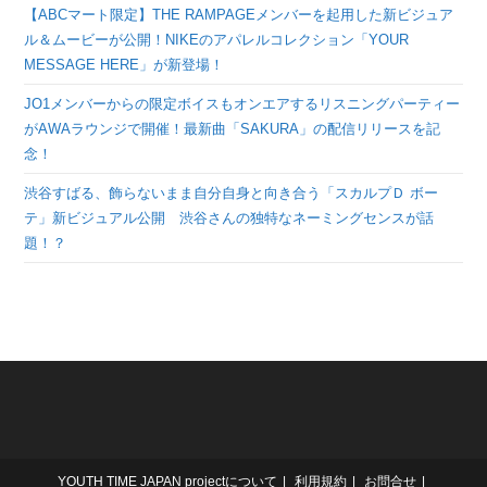
【ABCマート限定】THE RAMPAGEメンバーを起用した新ビジュア
ル＆ムービーが公開！NIKEのアパレルコレクション「YOUR
MESSAGE HERE」が新登場！
JO1メンバーからの限定ボイスもオンエアするリスニングパーティー
がAWAラウンジで開催！最新曲「SAKURA」の配信リリースを記
念！
渋谷すばる、飾らないまま自分自身と向き合う「スカルプＤ ボー
テ」新ビジュアル公開 渋谷さんの独特なネーミングセンスが話
題！？
YOUTH TIME JAPAN projectについて
利用規約
お問合せ