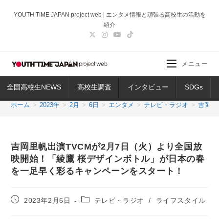
コ
YOUTH TIME JAPAN project web | エンタメ情報と頑張る高校生の活動を
ン
紹介
テ
ン
ツ
メニュー
へ
ス
全国高校生NEWS
高校生調査
インタビュー
SDGs
キ
ッ
ホーム
>
2023年
>
2月
>
6日
>
エンタメ
>
テレビ・ラジオ
>
吉岡里
プ
吉岡里帆出演TVCMが2月7日（火）より全国放
映開始！「綾鷹 桜デザインボトル」が日本の春
を一足早く彩るキャンペーンをスタート！
投
投
2023年2月6日
テレビ・ラジオ
/
ライフスタイル
稿
稿
公
カ