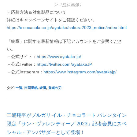
ン（提供画像）
・応募方法＆対象製品について
詳細はキャンペーンサイトをご確認ください。
https://c.cocacola.co.jp/ayataka/sakura2023_notice/index.html
「綾鷹」に関する最新情報は下記アカウントをご参照くださ
い。
－公式サイト：
https://www.ayataka.jp/
－公式Twitter：
https://twitter.com/ayatakaJP
－公式Instagram：
https://www.instagram.com/ayatakajp/
タグ
:
一覧
,
吉岡里帆
,
綾鷹
,
鬼滅の刃
そ
三浦翔平がブルガリ イル・チョコラート バレンタイン
の
他
限定「サン・ヴァレンティーノ 2023」記者会見にスペ
の
シャル・アンバサダーとして登場！
記