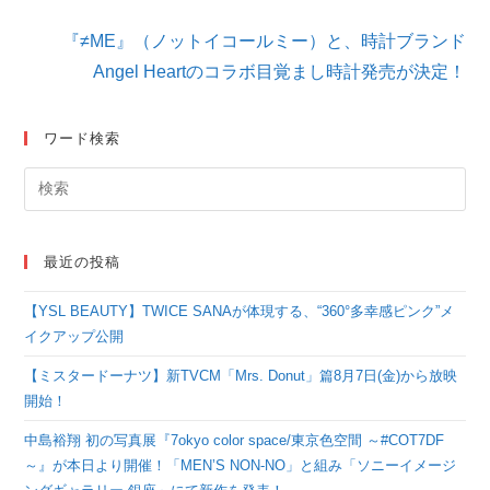
事
を
『≠ME』（ノットイコールミー）と、時計ブランド
読
Angel Heartのコラボ目覚まし時計発売が決定！
む
ワード検索
最近の投稿
【YSL BEAUTY】TWICE SANAが体現する、“360°多幸感ピンク”メ
イクアップ公開
【ミスタードーナツ】新TVCM「Mrs. Donut」篇8月7日(金)から放映
開始！
中島裕翔 初の写真展『7okyo color space/東京色空間 ～#COT7DF
～』が本日より開催！「MEN’S NON-NO」と組み「ソニーイメージ