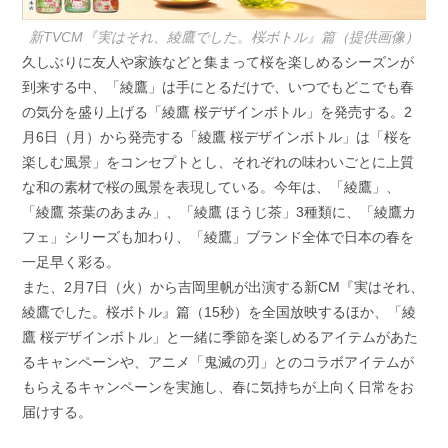
新TVCM『実はそれ、綾鷹でした。桜ボトル』篇（提供画像）
久しぶりに友人や家族などと集まって桜を楽しめるシーズンが
到来する中、「綾鷹」は手にとるだけで、いつでもどこでも春
の気分を盛り上げる「綾鷹 桜デザインボトル」を発売する。2
月6日（月）から発売する「綾鷹 桜デザインボトル」は「桜を
楽しむ風景」をコンセプトとし、それぞれの味わいごとに上質
な和の素材で桜の風景を表現している。今年は、「綾鷹」、
「綾鷹 茶葉のあまみ」、「綾鷹 ほうじ茶」3種類に、「綾鷹カ
フェ」シリーズも加わり、「綾鷹」ブランド全体で日本の春を
一足早く彩る。
また、2月7日（火）から吉岡里帆が出演する新CM『実はそれ、
綾鷹でした。桜ボトル』篇（15秒）を全国放映するほか、「綾
鷹 桜デザインボトル」と一緒に季節を楽しめるアイテムがあた
るキャンペーンや、アニメ「鬼滅の刃」とのコラボアイテムが
もらえるキャンペーンを実施し、春に気持ちが上向く日常をお
届けする。