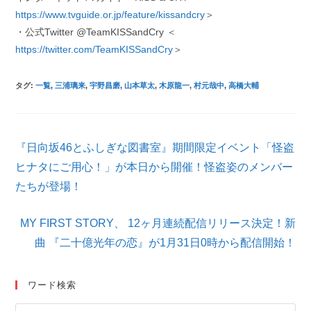
https://www.tvguide.or.jp/feature/kissandcry
＞
・公式Twitter @TeamKISSandCry ＜
https://twitter.com/TeamKISSandCry
＞
タグ
:
一覧
,
三浦璃来
,
宇野昌磨
,
山本草太
,
木原龍一
,
村元哉中
,
高橋大輔
そ
『日向坂46とふしぎな図書室』期間限定イベント「怪盗
の
他
ヒナタにご用心！」が本日から開催！怪盗姿のメンバー
の
たちが登場！
記
事
を
MY FIRST STORY、 12ヶ月連続配信リリース決定！新
読
曲 『二十億光年の恋』が1月31日0時から配信開始！
む
ワード検索