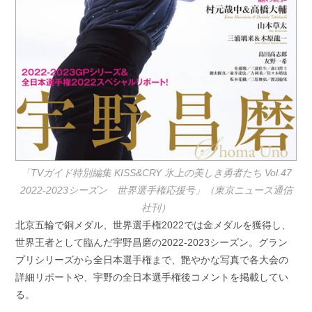
「TVガイド特別編集 KISS&CRY 氷上の美しき勇者たち Vol.47
2022-2023シーズン 世界選手権応援号」（東京ニュース通信
社刊）
北京五輪で銅メダル、世界選手権2022では金メダルを獲得し、
世界王者として臨んだ宇野昌磨の2022-2023シーズン。グラン
プリシリーズから全日本選手権まで、艶やかな写真で各大会の
詳細リポートや、宇野の全日本選手権後コメントを掲載してい
る。