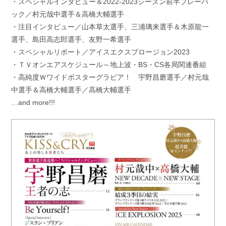
・スペシャルインタビュー＆2022-2023シーズン前半プレーバ
ック／村元哉中選手＆高橋大輔選手
・注目インタビュー／山本草太選手、三浦璃来選手＆木原龍一
選手、島田高志郎選手、友野一希選手
・スペシャルリポート／アイスエクスプロージョン2023
・ＴＶオンエアスケジュール～地上波・BS・CS各局関連番組
・高純度Ｗワイドポスターグラビア！ 宇野昌磨選手／村元哉
中選手＆高橋大輔選手／高橋大輔選手
…and more!!!