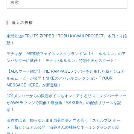
最近の投稿
東武鉄道×FRUITS ZIPPER「TOBU KAWAII PROJECT」本日より始
動！
モナキが、7年連続フェイスマスクブランドNo.1の「ルルルン」のア
ンバサダーに就任！「モナキ×ルルルン」特別企画がスタート！
【ABCマート限定】THE RAMPAGEメンバーを起用した新ビジュア
ル＆ムービーが公開！NIKEのアパレルコレクション「YOUR
MESSAGE HERE」が新登場！
JO1メンバーからの限定ボイスもオンエアするリスニングパーティー
がAWAラウンジで開催！最新曲「SAKURA」の配信リリースを記
念！
渋谷すばる、飾らないまま自分自身と向き合う「スカルプＤ ボー
テ」新ビジュアル公開 渋谷さんの独特なネーミングセンスが話