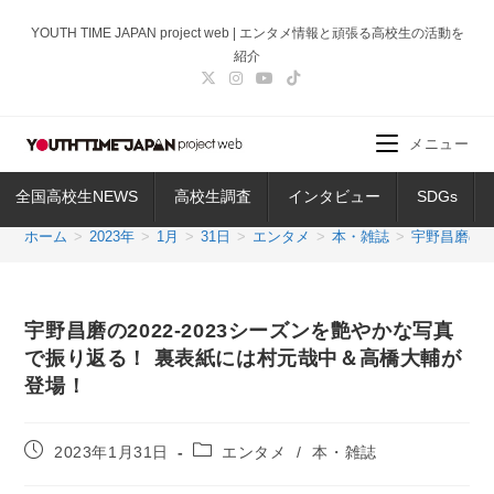
コ
YOUTH TIME JAPAN project web | エンタメ情報と頑張る高校生の活動を
ン
紹介
テ
ン
ツ
メニュー
へ
ス
全国高校生NEWS
高校生調査
インタビュー
SDGs
キ
ッ
ホーム
>
2023年
>
1月
>
31日
>
エンタメ
>
本・雑誌
>
宇野昌磨の2
プ
宇野昌磨の2022-2023シーズンを艶やかな写真
で振り返る！ 裏表紙には村元哉中＆高橋大輔が
登場！
投
投
2023年1月31日
エンタメ
/
本・雑誌
稿
稿
公
カ