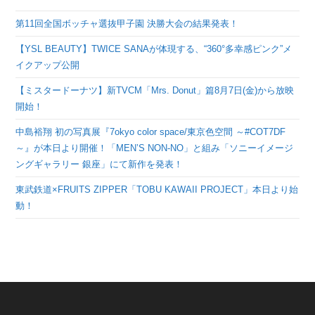
第11回全国ボッチャ選抜甲子園 決勝大会の結果発表！
【YSL BEAUTY】TWICE SANAが体現する、“360°多幸感ピンク”メ
イクアップ公開
【ミスタードーナツ】新TVCM「Mrs. Donut」篇8月7日(金)から放映
開始！
中島裕翔 初の写真展『7okyo color space/東京色空間 ～#COT7DF
～』が本日より開催！「MEN’S NON-NO」と組み「ソニーイメージ
ングギャラリー 銀座」にて新作を発表！
東武鉄道×FRUITS ZIPPER「TOBU KAWAII PROJECT」本日より始
動！