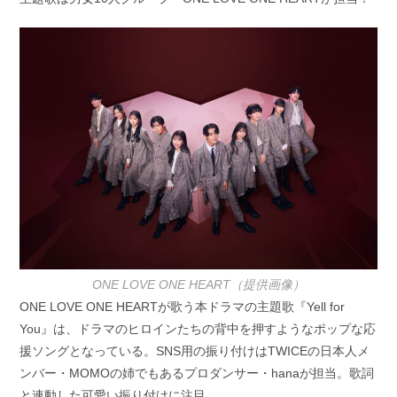
ONE LOVE ONE HEART（提供画像）
ONE LOVE ONE HEARTが歌う本ドラマの主題歌『Yell for
You』は、ドラマのヒロインたちの背中を押すようなポップな応
援ソングとなっている。SNS用の振り付けはTWICEの日本人メ
ンバー・MOMOの姉でもあるプロダンサー・hanaが担当。歌詞
と連動した可愛い振り付けに注目。