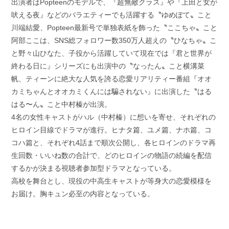
出演者はPopteenのモデルで、『超無敵クラス』や『上田と女が
吠える夜』などのバラエティーでも活躍する〝ゆめぽて〟こと
川端結愛、Popteen最新号で単独表紙を飾った〝ここちゃ〟こと
阿部ここは、SNS総フォロワー数350万人超えの〝ひなちゃ〟こ
と野々山ひなた、子役から活躍していて現在では『君と世界が
終わる日に』シリーズにも出演中の〝なったん〟こと横溝菜
帆、ティーンに絶大な人気を誇る恋愛リアリティー番組『オオ
カミちゃんとオオカミくんには騙されない』に出演した〝はる
はる〜ん〟こと中村榛が出演。
4名の女性キャストがハル（中村榛）に想いを寄せ、それぞれの
ヒロイン目線でドラマが進行。ヒナタ篇、ユメ篇、ナホ篇、コ
コハ篇と、それぞれ4話まで順次公開し、各ヒロインのドラマ再
生回数・いいね数の合計で、どのヒロインの物語の続編を配信
するかが決まる視聴者参加型ドラマとなっている。
高校を舞台とし、現役の中高生キャストが等身大の恋愛模様を
お届け。胸キュン必至の内容となっている。