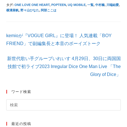
タグ
:
ONE LOVE ONE HEART
,
POPTEEN
,
UQ MOBILE
,
一覧
,
中村榛
,
川端結愛
,
横溝菜帆
,
野々山ひなた
,
阿部ここは
そ
kemioが『VOGUE GIRL』に登場！ 人気連載「BOY
の
他
FRIEND」で副編集長と本音のボーイズトーク
の
記
新世代歌い手グループいれいす 4月29日、30日に両国国
事
を
技館で初ライブ2023 Irregular Dice One Man Live 「The
読
Glory of Dice」
む
ワード検索
最近の投稿