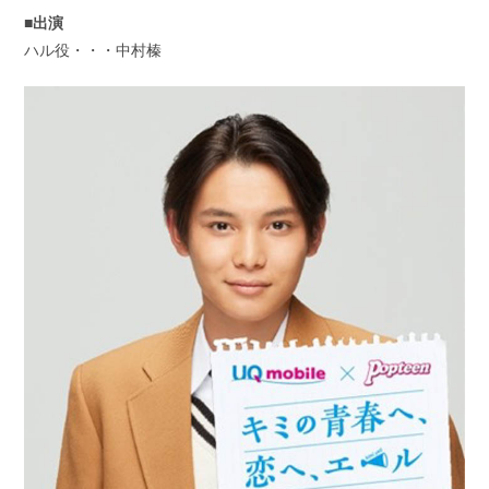
■出演
ハル役・・・中村榛