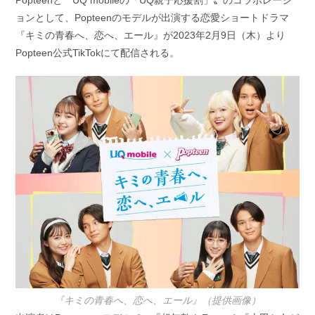
Popteenと〝UQ mobileの「UQ親子応援割」〟のコラボレーシ
日:
ゴ
ョンとして、Popteenのモデルが出演する恋愛ショートドラマ
リ
ー:
『キミの青春へ、恋へ、エール』が2023年2月9日（木）より
Popteen公式TikTokにて配信される。
『キミの青春へ、恋へ、エール』（提供画像）