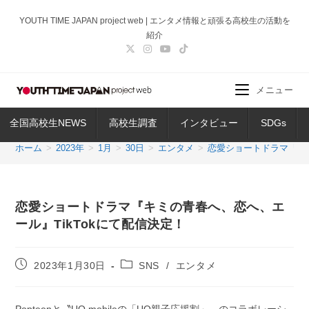
コ
YOUTH TIME JAPAN project web | エンタメ情報と頑張る高校生の活動を
ン
紹介
テ
ン
ツ
メニュー
へ
ス
全国高校生NEWS
高校生調査
インタビュー
SDGs
キ
ッ
ホーム
>
2023年
>
1月
>
30日
>
エンタメ
>
恋愛ショートドラマ『キミ
プ
恋愛ショートドラマ『キミの青春へ、恋へ、エ
ール』TikTokにて配信決定！
投
投
2023年1月30日
SNS
/
エンタメ
稿
稿
公
カ
開
テ