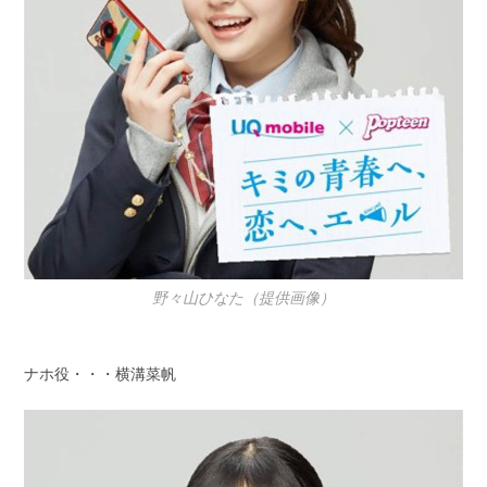
野々山ひなた（提供画像）
ナホ役・・・横溝菜帆