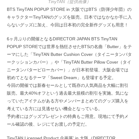
TinyTAN（提供画像）
BTS TinyTAN POPUP STORE in 大阪ではBTS（防弾少年団）の
キャラクターTinyTANのグッズを販売。日本ではなかなか手に入
らないグッズに加え、今回は日本初の完全新作グッズも用意！
6ヶ月ぶりの開催となるDIRECTOR JAPAN BTS TinyTAN
POPUP STOREでは世界を熱狂させたBTSの名曲「Butter」をテ
ーマにした「TinyTAN Butter Cushion Cover（タイニータンバタ
ークッションカバー）」や「TinyTAN Butter Pillow Cover（タイ
ニータンバターピローカバー）」が日本初登場、大阪会場では
初めてとなるテーマ「Sweet Dream」も登場する予定。
今回の開催では新春セールとして既存の人気商品を大幅に割引
販売。最大40%オフという過去最大規模の割引を実施。気にな
っていたアイテムがある方やメンバーまとめてのグッズ購入を
考えている方には見逃せない機会となっている。
予約者にはグッズプレゼントの特典もご用意。現地にて予約メ
ール確認の後、レジにてお渡しの予定だ。
TinyTAN​ Licensed Product 企画展’ in 大阪（DIRECTOR