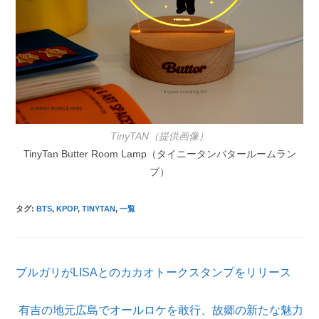
TinyTAN（提供画像）
TinyTan Butter Room Lamp（タイニータンバタールームラン
プ）
タグ
:
BTS
,
KPOP
,
TINYTAN
,
一覧
そ
ブルガリがLISAとのカカオトークスタンプをリリース
の
他
の
有吉の地元広島でオールロケを敢行、故郷の新たな魅力
記