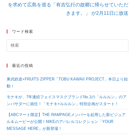
を求めて広島を巡る「有吉弘行の故郷に帰らせていただ
事
を
きます。」 が2月11日に放送
読
む
ワード検索
最近の投稿
東武鉄道×FRUITS ZIPPER「TOBU KAWAII PROJECT」本日より始
動！
モナキが、7年連続フェイスマスクブランドNo.1の「ルルルン」のア
ンバサダーに就任！「モナキ×ルルルン」特別企画がスタート！
【ABCマート限定】THE RAMPAGEメンバーを起用した新ビジュア
ル＆ムービーが公開！NIKEのアパレルコレクション「YOUR
MESSAGE HERE」が新登場！