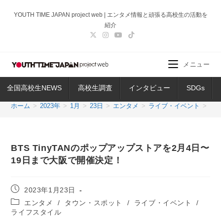
コ
YOUTH TIME JAPAN project web | エンタメ情報と頑張る高校生の活動を
ン
紹介
テ
ン
ツ
メニュー
へ
ス
全国高校生NEWS
高校生調査
インタビュー
SDGs
キ
ッ
ホーム
>
2023年
>
1月
>
23日
>
エンタメ
>
ライブ・イベント
>
BT
プ
BTS TinyTANのポップアップストアを2月4日〜
19日まで大阪で開催決定！
投
2023年1月23日
稿
投
エンタメ
/
タウン・スポット
/
ライブ・イベント
/
公
稿
ライフスタイル
開
カ