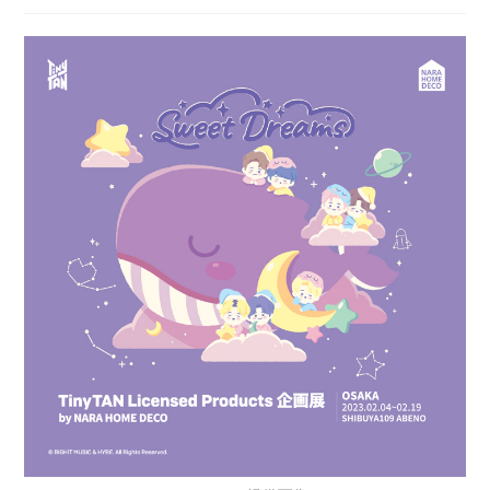
日:
テ
ゴ
リ
ー: