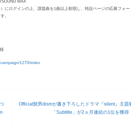
SOUND MAX
）にログインの上、課題曲を1曲以上歌唱し、特設ページの応募フォー
ます。
名様
/campaign/1270/index
つ
Official髭男dismが書き下ろしたドラマ『silent』主題
n
「Subtitle」が2ヵ月連続の1位を獲得