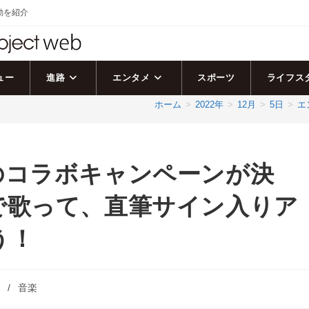
活動を紹介
ュー
進路
エンタメ
スポーツ
ライフス
ホーム
>
2022年
>
12月
>
5日
>
エ
NDのコラボキャンペーンが決
で歌って、直筆サイン入りア
う！
ト
/
音楽