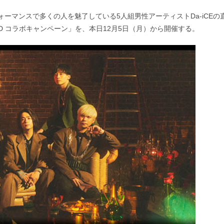
ォーマンスで多くの人を魅了している5人組男性アーティストDa-iCEの
UND コラボキャンペーン」を、本日12月5日（月）から開催する。