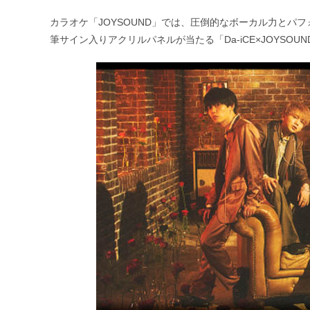
公
カ
開
テ
カラオケ「JOYSOUND」では、圧倒的なボーカル力とパフ
日:
ゴ
筆サイン入りアクリルパネルが当たる「Da-iCE×JOYSO
リ
ー: