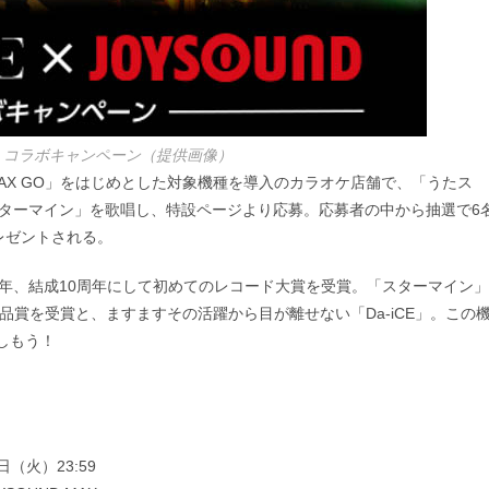
OUND コラボキャンペーン（提供画像）
MAX GO」をはじめとした対象機種を導入のカラオケ店舗で、「うたス
スターマイン」を歌唱し、特設ページより応募。応募者の中から抽選で6
レゼントされる。
昨年、結成10周年にして初めてのレコード大賞を受賞。「スターマイン」
優秀作品賞を受賞と、ますますその活躍から目が離せない「Da-iCE」。この
しもう！
日（火）23:59