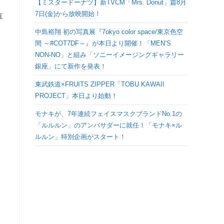
【ミスタードーナツ】新TVCM「Mrs. Donut」篇8月
検
7日(金)から放映開始！
直
中島裕翔 初の写真展『7okyo color space/東京色空
索
間 ～#COT7DF～』が本日より開催！「MEN’S
NON-NO」と組み「ソニーイメージングギャラリー
を
銀座」にて新作を発表！
ト
東武鉄道×FRUITS ZIPPER「TOBU KAWAII
PROJECT」本日より始動！
グ
モナキが、7年連続フェイスマスクブランドNo.1の
「ルルルン」のアンバサダーに就任！「モナキ×ル
ル
ルルン」特別企画がスタート！