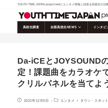
コ
YOUTH TIME JAPAN project web | エンタメ情報と頑張る高校生の
ン
テ
ン
ツ
高校生調査
全国高校生NEWS
インタビ
へ
ス
キ
ッ
プ
Da-iCEとJOYSOU
定！課題曲をカラオケ
クリルパネルを当てよ
投
投
2022年12月5日
エンタメ
/
タウン・スポッ
稿
稿