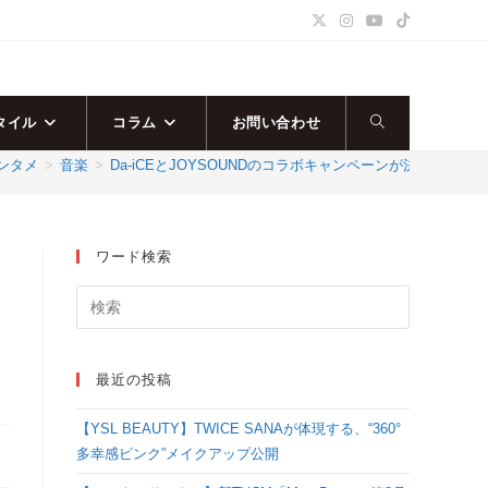
タイル
コラム
お問い合わせ
ウ
ンタメ
>
音楽
>
Da-iCEとJOYSOUNDのコラボキャンペーンが決定！
ェ
ブ
ワード検索
サ
イ
最近の投稿
ト
【YSL BEAUTY】TWICE SANAが体現する、“360°
の
多幸感ピンク”メイクアップ公開