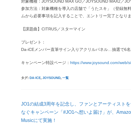
対象機種：JOYSOUND MAX GO／JOYSOUND MAX2／JOY
参加方法：対象機種を導入の店舗で「うたスキ」（登録無料
ムから必要事項を記入することで、エントリー完了となり
【課題曲】CITRUS／スターマイン
プレゼント：
Da-iCEメンバー直筆サイン入りアクリルパネル…抽選で6
キャンペーン特設ページ：
https://www.joysound.com/web/s
タグ
:
DA-ICE
,
JOYSOUND
,
一覧
そ
JO1の結成3周年を記念し、ファンとアーティストを
の
他
なぐキャンペーン「#JO1へ想いよ届け」が、Amazo
の
Musicにて実施！
記
事