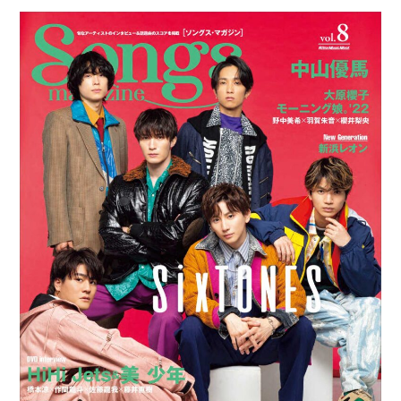
開
テ
日:
ゴ
リ
ー: