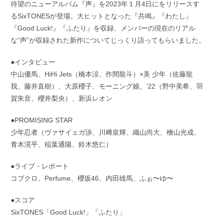
待望のニューアルバム『声』を2023年１月4日にをリリースす
るSixTONESが登場。大ヒットとなった『共鳴』『わたし』
『Good Luck!』『ふたり』を収録、メンバーの現在のリアル
な“声”が収録された新作についてじっくり語ってもらいました。
●インタビュー
中山優馬、HiHi Jets（橋本涼、作間龍斗）×美 少年（佐藤龍
我、藤井直樹）、大原櫻子、モーニング娘。’22（野中美希、羽
賀朱音、櫻井梨央）、新浜レオン
●PROMISING STAR
少年忍者（ヴァサイェガ渉、川﨑皇輝、織山尚大、檜山光成、
青木滉平、稲葉通陽、鈴木悠仁）
●ライブ・レポート
コブクロ、Perfume、櫻坂46、内田雄馬、ふぉ〜ゆ〜
●スコア
SixTONES「Good Luck!」「ふたり」