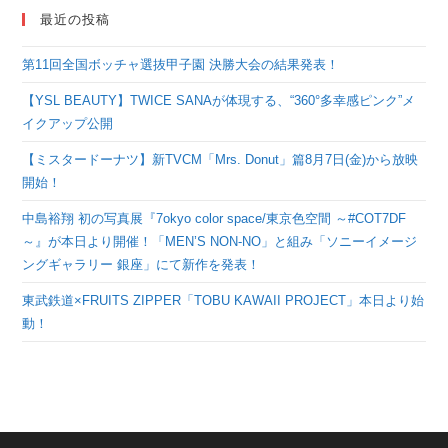
最近の投稿
第11回全国ボッチャ選抜甲子園 決勝大会の結果発表！
【YSL BEAUTY】TWICE SANAが体現する、“360°多幸感ピンク”メ
イクアップ公開
【ミスタードーナツ】新TVCM「Mrs. Donut」篇8月7日(金)から放映
開始！
中島裕翔 初の写真展『7okyo color space/東京色空間 ～#COT7DF
～』が本日より開催！「MEN’S NON-NO」と組み「ソニーイメージ
ングギャラリー 銀座」にて新作を発表！
東武鉄道×FRUITS ZIPPER「TOBU KAWAII PROJECT」本日より始
動！