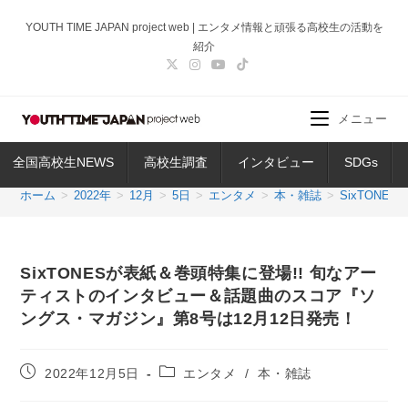
コ
YOUTH TIME JAPAN project web | エンタメ情報と頑張る高校生の活動を
ン
紹介
テ
ン
ツ
メニュー
へ
ス
全国高校生NEWS
高校生調査
インタビュー
SDGs
キ
ッ
ホーム
>
2022年
>
12月
>
5日
>
エンタメ
>
本・雑誌
>
SixTON
プ
SixTONESが表紙＆巻頭特集に登場!! 旬なアー
ティストのインタビュー＆話題曲のスコア『ソ
ングス・マガジン』第8号は12月12日発売！
投
投
2022年12月5日
エンタメ
/
本・雑誌
稿
稿
公
カ