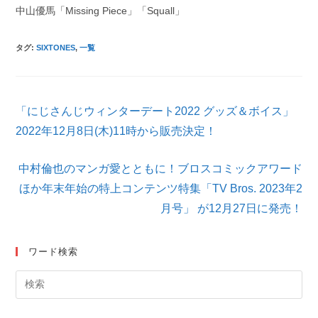
中山優馬「Missing Piece」「Squall」
タグ
:
SIXTONES
,
一覧
そ
「にじさんじウィンターデート2022 グッズ＆ボイス」
の
他
2022年12月8日(木)11時から販売決定！
の
記
中村倫也のマンガ愛とともに！ブロスコミックアワード
事
を
ほか年末年始の特上コンテンツ特集「TV Bros. 2023年2
読
月号」 が12月27日に発売！
む
ワード検索