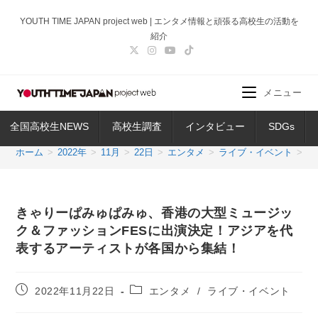
コ
YOUTH TIME JAPAN project web | エンタメ情報と頑張る高校生の活動を
ン
紹介
テ
ン
ツ
メニュー
へ
ス
全国高校生NEWS
高校生調査
インタビュー
SDGs
キ
ッ
ホーム
>
2022年
>
11月
>
22日
>
エンタメ
>
ライブ・イベント
>
き
プ
きゃりーぱみゅぱみゅ、香港の大型ミュージッ
ク＆ファッションFESに出演決定！アジアを代
表するアーティストが各国から集結！
投
投
2022年11月22日
エンタメ
/
ライブ・イベント
稿
稿
公
カ