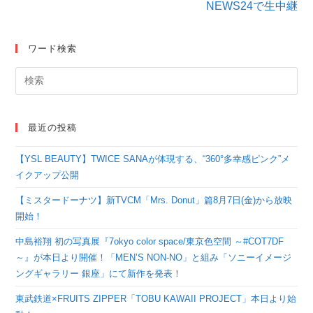
NEWS24で生中継
ワード検索
最近の投稿
【YSL BEAUTY】TWICE SANAが体現する、“360°多幸感ピンク”メ
イクアップ公開
【ミスタードーナツ】新TVCM「Mrs. Donut」篇8月7日(金)から放映
開始！
中島裕翔 初の写真展『7okyo color space/東京色空間 ～#COT7DF
～』が本日より開催！「MEN’S NON-NO」と組み「ソニーイメージ
ングギャラリー 銀座」にて新作を発表！
東武鉄道×FRUITS ZIPPER「TOBU KAWAII PROJECT」本日より始