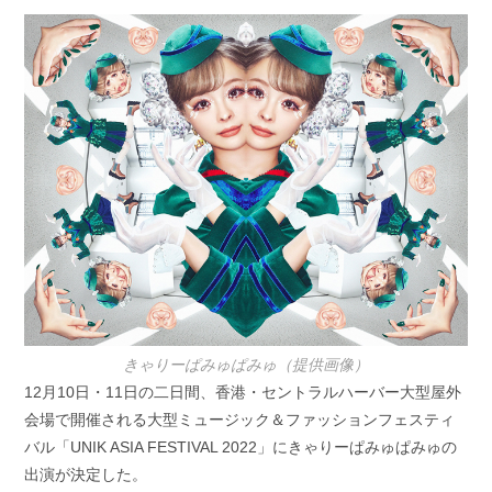
開
テ
日:
ゴ
リ
ー:
きゃりーぱみゅぱみゅ（提供画像）
12月10日・11日の二日間、香港・セントラルハーバー大型屋外
会場で開催される大型ミュージック＆ファッションフェスティ
バル「UNIK ASIA FESTIVAL 2022」にきゃりーぱみゅぱみゅの
出演が決定した。