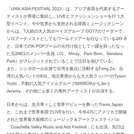
「UNIK ASIA FESTIVAL 2022」は、アジア各国を代表するアー
ティストが香港に集結し、LIVEとファッションショーを行う大
型イベント。今や世界から支持される韓国ミュージックシーン
からは、7人組の大人気ボーイズグループ GOT7のリーダーで、
ソロアーティストとしてもワールドツアーを行なっているJAY B
と、日本でのK-POPブームの火付け役として一躍を担ったなっ
た元2NE1のメンバー全員（CL、Minzy、Park Bom、Sandara
Park）がクレジットされていることで注目を浴びている。
また、シンガポール出身で台湾を拠点に活動するFeng Ze、台
湾の人気バンドの831、地元香港からも大人気ラッパーのTyson
Yoshi、不動の人気アイドルグループMIRRORからJerと
Jeremy、その他にも多くの海外アーティストが出演する。
日本からは、先月華々しく世界デビューを飾ったTravis Japan
と、これまで世界各国でLIVEを行い、今年4月にアメリカで開催
された世界最大規模のミュージック＆アートフェスティバル
「Coachella Valley Music and Arts Festival」にも出演、先日は