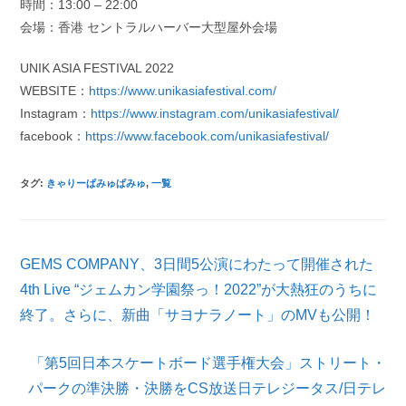
時間：13:00 – 22:00
会場：香港 セントラルハーバー大型屋外会場
UNIK ASIA FESTIVAL 2022
WEBSITE：
https://www.unikasiafestival.com/
Instagram：
https://www.instagram.com/unikasiafestival/
facebook：
https://www.facebook.com/unikasiafestival/
タグ
:
きゃりーぱみゅぱみゅ
,
一覧
そ
GEMS COMPANY、3日間5公演にわたって開催された
の
他
4th Live “ジェムカン学園祭っ！2022”が大熱狂のうちに
の
終了。さらに、新曲「サヨナラノート」のMVも公開！
記
事
を
「第5回日本スケートボード選手権大会」ストリート・
読
パークの準決勝・決勝をCS放送日テレジータス/日テレ
む