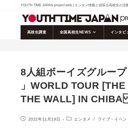
コ
YOUTH TIME JAPAN project web | エンタメ情報と頑張る高校生の
ン
テ
ン
ツ
高校生調査
全国高校生NEWS
インタビ
へ
ス
キ
ッ
プ
8人組ボーイズグループ「
」 WORLD TOUR [THE
THE WALL] IN CHIB
投
投
2022年11月19日
エンタメ
/
ライブ・イベン
稿
稿