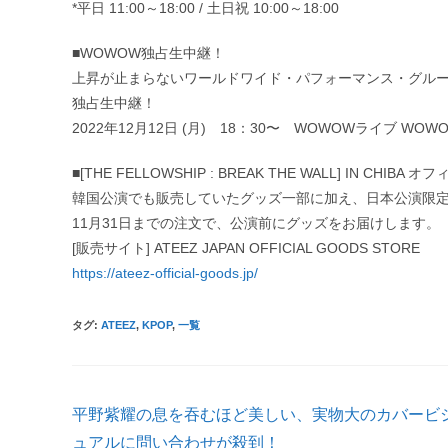
*平日 11:00～18:00 / 土日祝 10:00～18:00
■WOWOW独占生中継！
上昇が止まらないワールドワイド・パフォーマンス・グルー
独占生中継！
2022年12月12日 (月) 18：30〜 WOWOWライブ WO
■[THE FELLOWSHIP : BREAK THE WALL] IN CHIBA
韓国公演でも販売していたグッズ一部に加え、日本公演限定
11月31日までの注文で、公演前にグッズをお届けします。
[販売サイト] ATEEZ JAPAN OFFICIAL GOODS STORE
https://ateez-official-goods.jp/
タグ
:
ATEEZ
,
KPOP
,
一覧
そ
平野紫耀の息を吞むほど美しい、実物大のカバービ
の
他
ュアルに問い合わせが殺到！