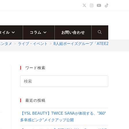
タイル
コラム
お問い合わせ
ウ
エンタメ
>
ライブ・イベント
>
8人組ボーイズグループ「ATEEZ(エイティーズ) 」 WO
ェ
ブ
ワード検索
サ
イ
最近の投稿
ト
【YSL BEAUTY】TWICE SANAが体現する、“360°
の
多幸感ピンク”メイクアップ公開