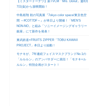
【ミスタードーナツ】新TVCM「Mrs. Donut」篇8月
検
7日(金)から放映開始！
中島裕翔 初の写真展『7okyo color space/東京色空
索
間 ～#COT7DF～』が本日より開催！「MEN’S
NON-NO」と組み「ソニーイメージングギャラリー
を
銀座」にて新作を発表！
ト
東武鉄道×FRUITS ZIPPER「TOBU KAWAII
PROJECT」本日より始動！
グ
モナキが、7年連続フェイスマスクブランドNo.1の
「ルルルン」のアンバサダーに就任！「モナキ×ル
ル
ルルン」特別企画がスタート！