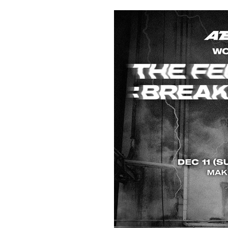
公
カ
開
テ
日:
ゴ
リ
ー: