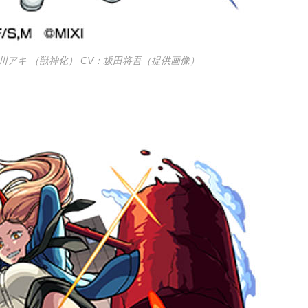
早川アキ （獣神化） CV：坂田将吾（提供画像）