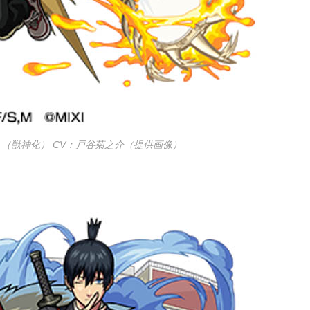
 （獣神化） CV：戸谷菊之介（提供画像）