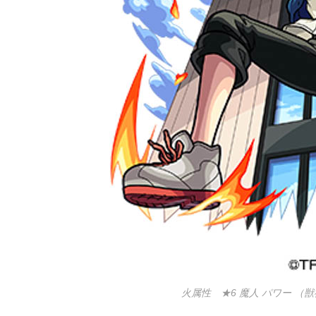
火属性 ★6 魔人 パワー （