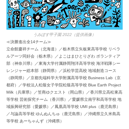
うみぽす甲子園 2022（提供画像）
≪決勝進出全14チーム≫
立命館慶祥チーム（北海道）／栃木県立矢板東高等学校 リベラ
ルアーツ同好会（栃木県）／よこはまひとりざわ ボランティア
部（神奈川県）／東海大学付属静岡翔洋高等学校 海洋戦隊シー
レンジャー総本部（静岡県）／浜松学芸高校 地域創造コース
（静岡県）／京都先端科学大学附属高等学校 Business Lab（京
都府）／学校法人松蔭女子学院松蔭高等学校 Blue Earth Project
Milk（兵庫県）／笠商ゆクエスト（岡山県）／香川県立高松東高
等学校 芸術探究チーム（香川県）／愛媛県立南宇和高等学校 地
域振興研究部（愛媛県）／鳳凰高等学校 UMI plus（鹿児島県）
／与論高等学校 ゆんぬんちゅ（鹿児島県）／沖縄県立久米島高
等学校 あーちゃんず（沖縄県）