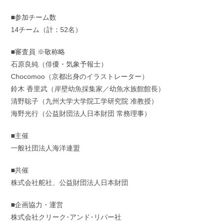
■参加チーム数
14チーム（計：52名）
■審査員 ※敬称略
石原良純（俳優・気象予報士）
Chocomoo（京都出身のイラストレーター）
鈴木 香里武（岸壁幼魚採集家／幼魚水族館館長）
清野聡子（九州大学大学院工学研究院 准教授）
海野光行（公益財団法人日本財団 常務理事）
■主催
一般社団法人海洋連盟
■共催
株式会社舵社、公益財団法人日本財団
■企画協力・運営
株式会社クリーク･アンド･リバー社