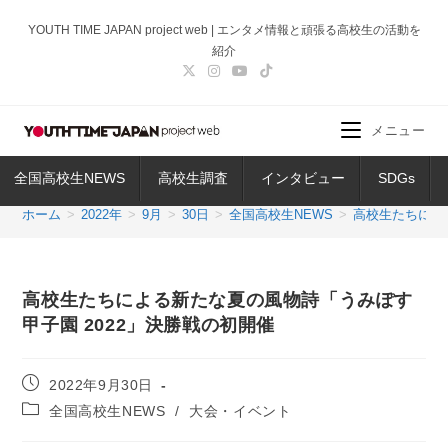
コ
YOUTH TIME JAPAN project web | エンタメ情報と頑張る高校生の活動を
ン
紹介
テ
ン
ツ
メニュー
へ
ス
全国高校生NEWS
高校生調査
インタビュー
SDGs
キ
ッ
ホーム
>
2022年
>
9月
>
30日
>
全国高校生NEWS
>
高校生たちによ
プ
高校生たちによる新たな夏の風物詩「うみぽす
甲子園 2022」決勝戦の初開催
投
2022年9月30日
稿
投
全国高校生NEWS
/
大会・イベント
公
稿
開
カ