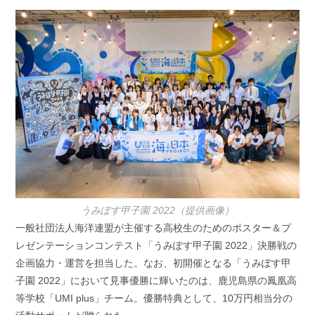
日:
テ
ゴ
リ
ー:
うみぽす甲子園 2022（提供画像）
一般社団法人海洋連盟が主催する高校生のためのポスター＆プ
レゼンテーションコンテスト「うみぽす甲子園 2022」決勝戦の
企画協力・運営を担当した。なお、初開催となる「うみぽす甲
子園 2022」において見事優勝に輝いたのは、鹿児島県の鳳凰高
等学校「UMI plus」チーム。優勝特典として、10万円相当分の