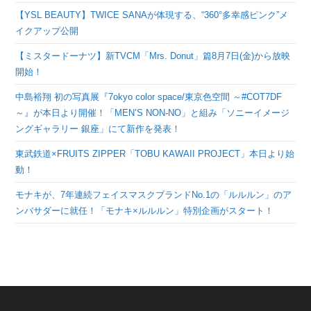
【YSL BEAUTY】TWICE SANAが体現する、“360°多幸感ピンク”メ
イクアップ公開
【ミスタードーナツ】新TVCM「Mrs. Donut」篇8月7日(金)から放映
開始！
中島裕翔 初の写真展『7okyo color space/東京色空間 ～#COT7DF
～』が本日より開催！「MEN’S NON-NO」と組み「ソニーイメージ
ングギャラリー 銀座」にて新作を発表！
東武鉄道×FRUITS ZIPPER「TOBU KAWAII PROJECT」本日より始
動！
モナキが、7年連続フェイスマスクブランドNo.1の「ルルルン」のア
ンバサダーに就任！「モナキ×ルルルン」特別企画がスタート！