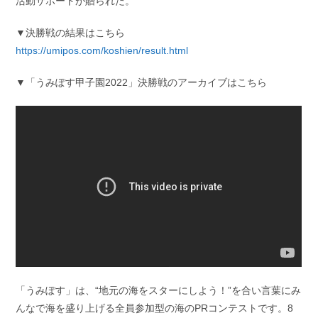
活動サポートが贈られた。
▼決勝戦の結果はこちら
https://umipos.com/koshien/result.html
▼「うみぽす甲子園2022」決勝戦のアーカイブはこちら
「うみぽす」は、“地元の海をスターにしよう！”を合い言葉にみ
んなで海を盛り上げる全員参加型の海のPRコンテストです。8