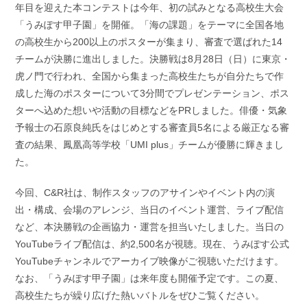
年目を迎えた本コンテストは今年、初の試みとなる高校生大会
「うみぽす甲子園」を開催。「海の課題」をテーマに全国各地
の高校生から200以上のポスターが集まり、審査で選ばれた14
チームが決勝に進出しました。決勝戦は8月28日（日）に東京・
虎ノ門で行われ、全国から集まった高校生たちが自分たちで作
成した海のポスターについて3分間でプレゼンテーション、ポス
ターへ込めた想いや活動の目標などをPRしました。俳優・気象
予報士の石原良純氏をはじめとする審査員5名による厳正なる審
査の結果、鳳凰高等学校「UMI plus」チームが優勝に輝きまし
た。
今回、C&R社は、制作スタッフのアサインやイベント内の演
出・構成、会場のアレンジ、当日のイベント運営、ライブ配信
など、本決勝戦の企画協力・運営を担当いたしました。当日の
YouTubeライブ配信は、約2,500名が視聴。現在、うみぽす公式
YouTubeチャンネルでアーカイブ映像がご視聴いただけます。
なお、「うみぽす甲子園」は来年度も開催予定です。この夏、
高校生たちが繰り広げた熱いバトルをぜひご覧ください。