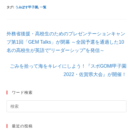
タグ
:
うみぽす甲子園
,
一覧
そ
外務省後援・高校生のためのプレゼンテーションキャン
の
他
プ第1回「GEM Talks」が閉幕 ～全国予選を通過した10
の
名の高校生が英語で“リーダーシップ”を発信～
記
事
を
ごみを拾って海をキレイにしよう！『スポGOMI甲子園
読
2022・佐賀県大会』が開催！
む
ワード検索
最近の投稿