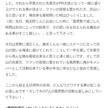
した。それから卒業された先輩方がPR大使となって一緒に盛り
上げてくれる事が決まり、ファンの皆様も驚かれた方、沢山い
ると思います。俺自身も最初聞いた時はびっくりしました。
（笑）先日、桃太郎くんにお会いした時に「風男塾で過ごした
時間は自分にとっての財産で、その思い出を伝えられる機会が
ある事がすごく嬉しい。」と言って下さって。
今日は実際に浦正くん、健水くんも一緒にステージに立って沢
山の想いを俺達に届けてくれて、こうして一年を通して先輩方
から色んな物を吸収出来ると思うと凄く嬉しいです。そして沢
山の先輩方、ファンの皆様に愛されている風男塾に俺が今メン
バーとして活動出来ている事が本当に幸せだなと改めて実感し
ました。
ここから始まる15周年の企画、どんなワクワクする事が起こる
か楽しみです！そして今の7人の風男塾の活動も楽しみにしてい
て下さい！」
●青明寺浦正（せいみょうじ うらまさ）コメント