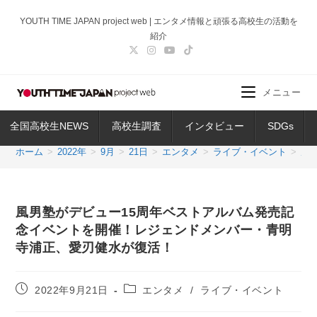
コ
YOUTH TIME JAPAN project web | エンタメ情報と頑張る高校生の活動を
ン
紹介
テ
ン
ツ
メニュー
へ
ス
全国高校生NEWS
高校生調査
インタビュー
SDGs
キ
ッ
ホーム
>
2022年
>
9月
>
21日
>
エンタメ
>
ライブ・イベント
>
風
プ
風男塾がデビュー15周年ベストアルバム発売記
念イベントを開催！レジェンドメンバー・青明
寺浦正、愛刃健水が復活！
投
投
2022年9月21日
エンタメ
/
ライブ・イベント
稿
稿
公
カ