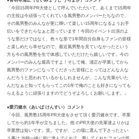
「今回15周年PR大使として呼んでいただいて、あくまで15周年
の主役は今頑張ってくれている風男塾のメンバーたちなので、
その風男塾のみんなが更に輝いて楽しい15周年になるようお手
伝いをできたらなぁと思っています！今回のイベント出演のよ
うな形だけではなく、色々な形で1年間自分自身もファンの皆様
と楽しめたら幸せなので、最近風男塾を見ていなかったという
方も今の風男塾を生で体感していただけたら嬉しいです。今の
メンバーのみんな最高ですよ！そして俺、浦正が卒業してから
風男塾のファンになってくださった皆様にとってはどんな人な
んだろうと思われているかもしれませんが、こんな先輩がいた
んだなぁと知ってもらってこの1年で俺のことも好きになっても
らえるように頑張りますのでどうぞよろしくお願いします。」
●愛刃健水（あいば けんすい）コメント
「今回、風男塾15周年PR大使をさせて頂く愛刃健水です。卒業
してから約1年半が立ちました。他 のPR大使の先輩達よりかは
卒業歴は短いです。笑。ですが、この場に選んで下さったとい
う事は 当時一緒に前に進んでくれて、愛してくれたファンの皆