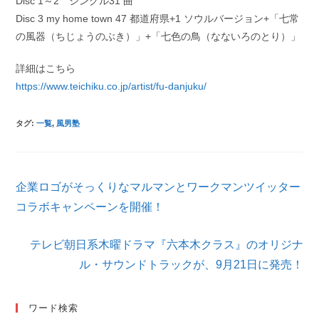
Disc 1～2 シングル31 曲
Disc 3 my home town 47 都道府県+1 ソウルバージョン+「七常
の風器（ちじょうのぶき）」+「七色の鳥（なないろのとり）」
詳細はこちら
https://www.teichiku.co.jp/artist/fu-danjuku/
タグ
:
一覧
,
風男塾
そ
企業ロゴがそっくりなマルマンとワークマンツイッター
の
他
コラボキャンペーンを開催！
の
記
テレビ朝日系木曜ドラマ『六本木クラス』のオリジナ
事
を
ル・サウンドトラックが、9月21日に発売！
読
む
ワード検索