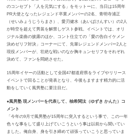
のコンセプト「人を元気にする」をモットーに、当日は15周年
PR大使となったレジェンド卒業メンバーの2名、青明寺浦正
（せいみょうじうらまさ）、愛刃健水（あいばけんすい）の2人
が時空を超えて男装を解禁しゲスト参戦。イベントでは、オリ
ジナル楽曲の披露のほか、コント仕立ての「愛の告白イケメン
決めゼリフ対決」コーナーにて、先輩レジェンドメンバー2人と
現役メンバーが、壮絶な戦いのなか胸キュンセリフをそれぞれ
決めて、ファンを悶絶させた。
15周年イヤーの活動として全国47都道府県をライブやリリース
イベントで回ることが発表となり、今後もますます精力的に活
動をしていく風男塾に要注目だ。
●風男塾 現メンバーを代表して、柚希関汰（ゆずき かんた）コ
メント
「今年の9月で風男塾が15周年に突入するという事で、この一年
色々な事をして盛り上げていこうという事は以前から聞いてい
ました。俺自身、身を引き締めて頑張っていこうと思っていま