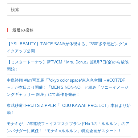
最近の投稿
【YSL BEAUTY】TWICE SANAが体現する、“360°多幸感ピンク”メ
イクアップ公開
【ミスタードーナツ】新TVCM「Mrs. Donut」篇8月7日(金)から放映
開始！
中島裕翔 初の写真展『7okyo color space/東京色空間 ～#COT7DF
～』が本日より開催！「MEN’S NON-NO」と組み「ソニーイメージ
ングギャラリー 銀座」にて新作を発表！
東武鉄道×FRUITS ZIPPER「TOBU KAWAII PROJECT」本日より始
動！
モナキが、7年連続フェイスマスクブランドNo.1の「ルルルン」のア
ンバサダーに就任！「モナキ×ルルルン」特別企画がスタート！