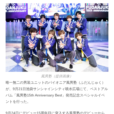
開
テ
日:
ゴ
リ
ー:
風男塾（提供画像）
唯一無二の男装ユニットのパイオニア風男塾（ふだんじゅく）
が、9月21日池袋サンシャインシティ噴水広場にて、ベストアル
バム「風男塾15th Anniversary Best」発売記念スペシャルイベ
ントを行った。
9月24日にデビュー15周年目に突入する風男塾のデビューから