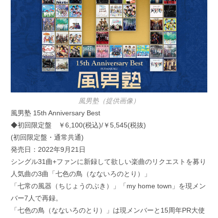
風男塾（提供画像）
風男塾 15th Anniversary Best
◆初回限定盤 ￥6,100(税込)/￥5,545(税抜)
(初回限定盤・通常共通)
発売日：2022年9月21日
シングル31曲+ファンに新録して欲しい楽曲のリクエストを募り
人気曲の3曲「七色の鳥（なないろのとり）」
「七常の風器（ちじょうのぶき）」「my home town」を現メン
バー7人で再録。
「七色の鳥（なないろのとり）」は現メンバーと15周年PR大使