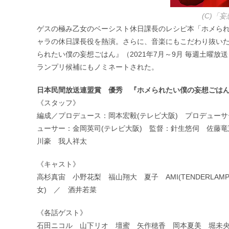
(C)「
ゲスの極み乙女のベーシスト休日課長のレシピ本「ホメられ
ャラの休日課長役を熱演。さらに、音楽にもこだわり抜い
られたい僕の妄想ごはん』（2021年7月～9月 毎週土曜
ランプリ候補にもノミネートされた。
日本民間放送連盟賞 優秀 『ホメられたい僕の妄想ごは
《スタッフ》
編成／プロデュース：岡本宏毅(テレビ大阪) プロデュー
ューサー：金岡英司(テレビ大阪) 監督：針生悠伺 佐藤
川豪 我人祥太
《キャスト》
高杉真宙 小野花梨 福山翔大 夏子 AMI(TENDERL
女) ／ 酒井若菜
《各話ゲスト》
石田ニコル 山下リオ 壇蜜 矢作穂香 岡本夏美 堀未