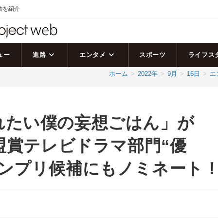
活動を紹介
ュー
進路
エンタメ
スポーツ
ライフス
ホーム
>
2022年
>
9月
>
16日
>
エ
れたい僕の妄想ごはん」が
連盟賞テレビドラマ部門“優
ランプリ候補にもノミネート