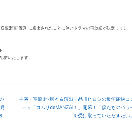
送連盟賞“優秀”に選出されたことに伴いドラマの再放送が決定しまし
ト
rで配信いたします。
演の
主演・室龍太×脚本＆演出・品川ヒロシの爆笑痛快コ
0月
ディ「コムサdeMANZAI！」開幕！「僕たちのパワ
を
を受け取っていただきたい