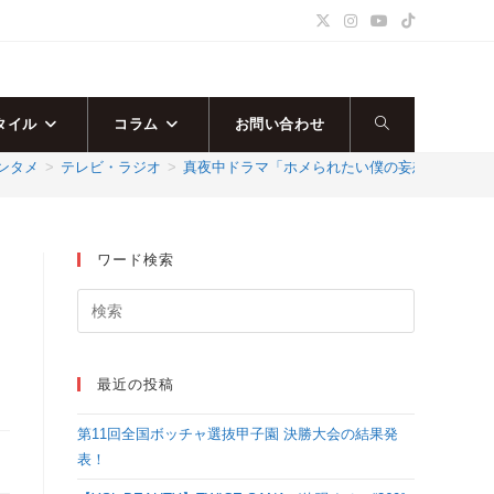
タイル
コラム
お問い合わせ
ウ
ンタメ
>
テレビ・ラジオ
>
真夜中ドラマ「ホメられたい僕の妄想ごはん」が
ェ
ブ
ワード検索
サ
イ
！
最近の投稿
ト
第11回全国ボッチャ選抜甲子園 決勝大会の結果発
の
表！