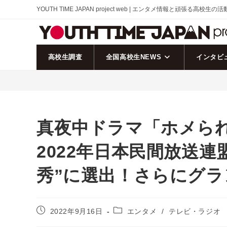
コ
YOUTH TIME JAPAN project web | エンタメ情報と頑張る高校生の
ン
テ
ン
ツ
高校生調査
全国高校生NEWS
インタビ
へ
ス
キ
ッ
プ
真夜中ドラマ「ホメら
2022年日本民間放送
秀”に選出！さらにグ
投
投
2022年9月16日
エンタメ
/
テレビ・ラジオ
稿
稿