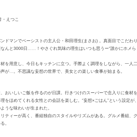
絵音・えつこ
ンドマンでベーシストの主人公・和田理生(まさお) 。真面目でこだわ
なんと3000日……！やさぐれ気味の理生はいつも思うー“誰かにホメら
食材を用意し、今日もキッチンに立つ。手際よく調理をしながら、一人
の声が…。不思議な妄想の世界で、美女との楽しい食事が始まる。
は、おいしいご飯を作るのが日課。行きつけのスーパーで念入りに食材
理をほめてくれる女性との会話を楽しむ。“妄想×ごはん”という設定が
のような味わいが生まれた。
オリティーが高く、番組独自のスタイルやリズムがある。グルメ番組、
いる。