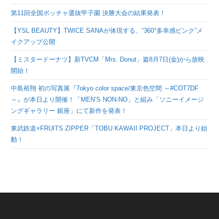
第11回全国ボッチャ選抜甲子園 決勝大会の結果発表！
【YSL BEAUTY】TWICE SANAが体現する、“360°多幸感ピンク”メ
イクアップ公開
【ミスタードーナツ】新TVCM「Mrs. Donut」篇8月7日(金)から放映
開始！
中島裕翔 初の写真展『7okyo color space/東京色空間 ～#COT7DF
～』が本日より開催！「MEN’S NON-NO」と組み「ソニーイメージ
ングギャラリー 銀座」にて新作を発表！
東武鉄道×FRUITS ZIPPER「TOBU KAWAII PROJECT」本日より始
動！