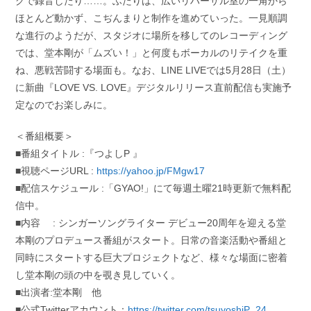
グで録音したり……。ふたりは、広いリハーサル室の一角から
ほとんど動かず、こぢんまりと制作を進めていった。一見順調
な進行のようだが、スタジオに場所を移してのレコーディング
では、堂本剛が「ムズい！」と何度もボーカルのリテイクを重
ね、悪戦苦闘する場面も。なお、LINE LIVEでは5月28日（土）
に新曲『LOVE VS. LOVE』デジタルリリース直前配信も実施予
定なのでお楽しみに。
＜番組概要＞
■番組タイトル :『つよしP 』
■視聴ページURL :
https://yahoo.jp/FMgw17
■配信スケジュール :「GYAO!」にて毎週土曜21時更新で無料配
信中。
■内容 : シンガーソングライター デビュー20周年を迎える堂
本剛のプロデュース番組がスタート。日常の音楽活動や番組と
同時にスタートする巨大プロジェクトなど、様々な場面に密着
し堂本剛の頭の中を覗き見していく。
■出演者:堂本剛 他
■公式Twitterアカウント：
https://twitter.com/tsuyoshiP_24