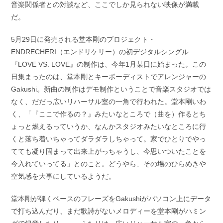
音楽関係者との対談など、ここでしか見られない映像が満載
だ。
5月29日に発売される堂本剛のプロジェクト・
ENDRECHERI（エンドリケリー）の初デジタルシングル
『LOVE VS. LOVE』の制作は、今年1月某日に始まった。この
日集まったのは、堂本剛とキーボーディストでアレンジャーの
Gakushi。新曲の制作はデモ制作ということで音楽スタジオでは
なく、だだっ広いリハーサル室の一角で行われた。堂本剛いわ
く、「『ここで作るの？』みたいなところで（曲を）作るとち
ょっと燃えるっていうか、なんかスタジオみたいなところに行
くと落ち着いちゃってダラダラしちゃって。家でひとりでやっ
てても凝り固まって出来上がっちゃうし、今思いついたことを
今入れていってる」とのこと。どうやら、その場のひらめきや
空気感を大事にしているようだ。
堂本剛が弾くベースのフレーズをGakushiがパソコン上にデータ
で打ち込んだり、まだ歌詩がないメロディーを堂本剛がハミン