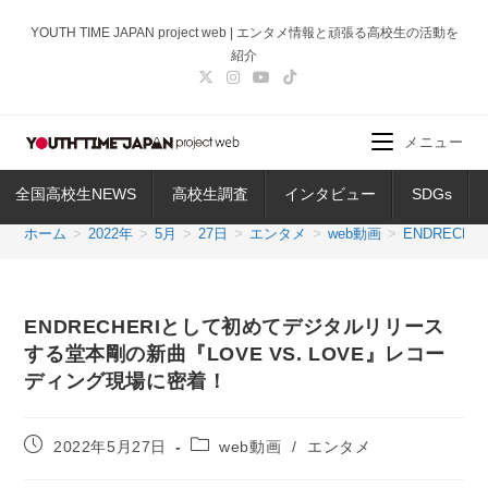
コ
YOUTH TIME JAPAN project web | エンタメ情報と頑張る高校生の活動を
ン
紹介
テ
ン
ツ
メニュー
へ
ス
全国高校生NEWS
高校生調査
インタビュー
SDGs
キ
ッ
ホーム
>
2022年
>
5月
>
27日
>
エンタメ
>
web動画
>
ENDREC
プ
ENDRECHERIとして初めてデジタルリリース
する堂本剛の新曲『LOVE VS. LOVE』レコー
ディング現場に密着！
投
投
2022年5月27日
web動画
/
エンタメ
稿
稿
公
カ