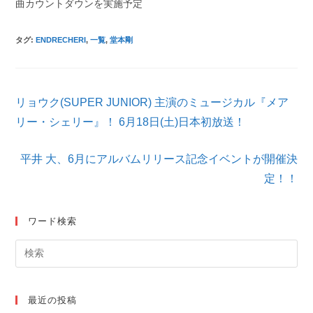
曲カウントダウンを実施予定
タグ
:
ENDRECHERI
,
一覧
,
堂本剛
そ
リョウク(SUPER JUNIOR) 主演のミュージカル『メア
の
他
リー・シェリー』！ 6月18日(土)日本初放送！
の
記
平井 大、6月にアルバムリリース記念イベントが開催決
事
を
定！！
読
む
ワード検索
最近の投稿