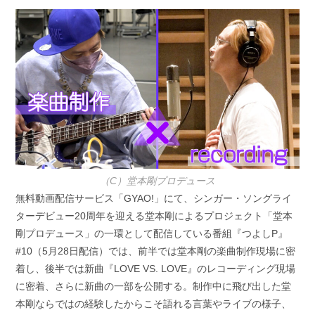
開
テ
日:
ゴ
リ
ー:
（C）堂本剛プロデュース
無料動画配信サービス「GYAO!」にて、シンガー・ソングライ
ターデビュー20周年を迎える堂本剛によるプロジェクト「堂本
剛プロデュース」の一環として配信している番組『つよしP』
#10（5月28日配信）では、前半では堂本剛の楽曲制作現場に密
着し、後半では新曲『LOVE VS. LOVE』のレコーディング現場
に密着、さらに新曲の一部を公開する。制作中に飛び出した堂
本剛ならではの経験したからこそ語れる言葉やライブの様子、