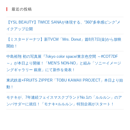
最近の投稿
【YSL BEAUTY】TWICE SANAが体現する、“360°多幸感ピンク”メ
イクアップ公開
【ミスタードーナツ】新TVCM「Mrs. Donut」篇8月7日(金)から放映
開始！
中島裕翔 初の写真展『7okyo color space/東京色空間 ～#COT7DF
～』が本日より開催！「MEN’S NON-NO」と組み「ソニーイメージ
ングギャラリー 銀座」にて新作を発表！
東武鉄道×FRUITS ZIPPER「TOBU KAWAII PROJECT」本日より始
動！
モナキが、7年連続フェイスマスクブランドNo.1の「ルルルン」のア
ンバサダーに就任！「モナキ×ルルルン」特別企画がスタート！