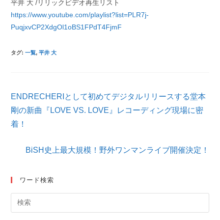
平井 大 /リリックビデオ再生リスト
https://www.youtube.com/playlist?list=PLR7j-
PuqjxvCP2XdgOl1oBS1FPdT4FjmF
タグ
:
一覧
,
平井 大
そ
ENDRECHERIとして初めてデジタルリリースする堂本
の
他
剛の新曲『LOVE VS. LOVE』レコーディング現場に密
の
着！
記
事
を
BiSH史上最大規模！野外ワンマンライブ開催決定！
読
む
ワード検索