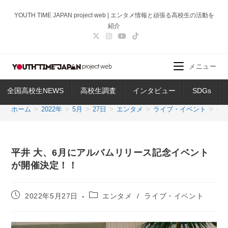
コ
YOUTH TIME JAPAN project web | エンタメ情報と頑張る高校生の活動を
ン
紹介
テ
ン
ツ
メニュー
へ
ス
全国高校生NEWS
高校生調査
インタビュー
SDGs
キ
ッ
ホーム
>
2022年
>
5月
>
27日
>
エンタメ
>
ライブ・イベント
>
平
プ
平井 大、6月にアルバムリリース記念イベント
が開催決定！！
投
投
2022年5月27日
エンタメ
/
ライブ・イベント
稿
稿
公
カ
開
テ