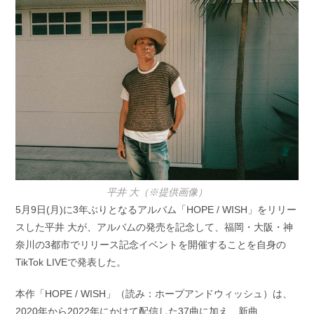
日:
ゴ
リ
ー:
平井 大（※提供画像）
5月9日(月)に3年ぶりとなるアルバム「HOPE / WISH」をリリー
スした平井 大が、アルバムの発売を記念して、福岡・大阪・神
奈川の3都市でリリース記念イベントを開催することを自身の
TikTok LIVEで発表した。
本作「HOPE / WISH」（読み：ホープアンドウィッシュ）は、
2020年から2022年にかけて配信した37曲に加え、新曲