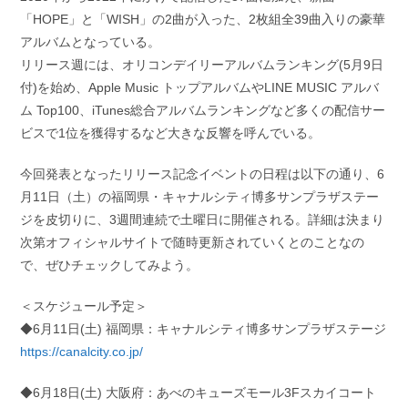
「HOPE」と「WISH」の2曲が入った、2枚組全39曲入りの豪華
アルバムとなっている。
リリース週には、オリコンデイリーアルバムランキング(5月9日
付)を始め、Apple Music トップアルバムやLINE MUSIC アルバ
ム Top100、iTunes総合アルバムランキングなど多くの配信サー
ビスで1位を獲得するなど大きな反響を呼んでいる。
今回発表となったリリース記念イベントの日程は以下の通り、6
月11日（土）の福岡県・キャナルシティ博多サンプラザステー
ジを皮切りに、3週間連続で土曜日に開催される。詳細は決まり
次第オフィシャルサイトで随時更新されていくとのことなの
で、ぜひチェックしてみよう。
＜スケジュール予定＞
◆6月11日(土) 福岡県：キャナルシティ博多サンプラザステージ
https://canalcity.co.jp/
◆6月18日(土) 大阪府：あべのキューズモール3Fスカイコート