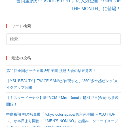
吉岡里帆が『VOGUE GIRL』の人気企画「GIRL OF
読
THE MONTH」に登場！
む
ワード検索
最近の投稿
第11回全国ボッチャ選抜甲子園 決勝大会の結果発表！
【YSL BEAUTY】TWICE SANAが体現する、“360°多幸感ピンク”メ
イクアップ公開
【ミスタードーナツ】新TVCM「Mrs. Donut」篇8月7日(金)から放映
開始！
中島裕翔 初の写真展『7okyo color space/東京色空間 ～#COT7DF
～』が本日より開催！「MEN’S NON-NO」と組み「ソニーイメージ