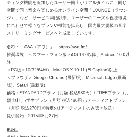
ティング機能を追加したユーザー同士がリアルタイムに、同じ
空間で同じ音楽を楽しめるオンライン空間「LOUNGE（ラウン
ジ）」など、サービス開始以来、ユーザーのニーズや視聴環境
に合わせて様々なプランや機能を拡充し、国内最大規模の音楽
ストリーミングサービスへと成長しています。
名称：「AWA（アワ）」
http
s
://awa.fm/
推奨環境：＜スマートフォン版＞iOS 14.0以降、Android 10.0以
降
＜PC版＞10(32/64bit)、Mac OS X 10.11 (El Capitan)以上
＜ブラウザ＞ Google Chrome (最新版)、Microsoft Edge (最新
版)、Safari (最新版)
価格：STANDARDプラン（月額 税込980円）/ FREEプラン（月
額 無料）/学生プラン（月額 税込480円）/アーティストプラン
（月額 税込270円※特定の1アーティストのみ聴き放題）
提供開始：2015年5月27日
■
URL