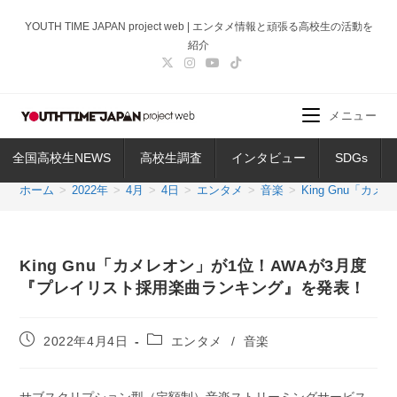
コ
YOUTH TIME JAPAN project web | エンタメ情報と頑張る高校生の活動を
ン
紹介
テ
ン
ツ
メニュー
へ
ス
全国高校生NEWS
高校生調査
インタビュー
SDGs
キ
ッ
ホーム
>
2022年
>
4月
>
4日
>
エンタメ
>
音楽
>
King Gnu「
プ
King Gnu「カメレオン」が1位！AWAが3月度
『プレイリスト採用楽曲ランキング』を発表！
投
投
2022年4月4日
エンタメ
/
音楽
稿
稿
公
カ
開
テ