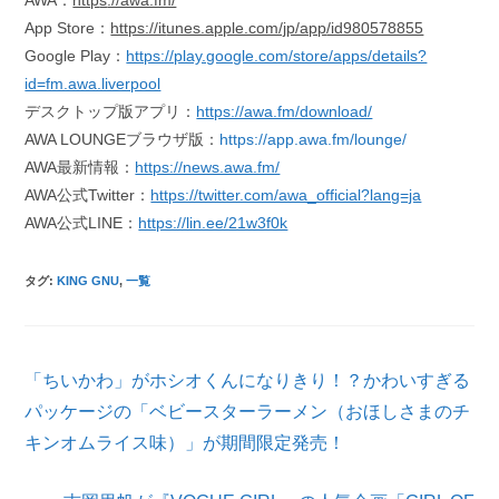
AWA：
http
s
://awa.fm/
App Store：
https://it
unes.apple.com/jp/app
/id980578855
Google Play：
https://play.google.com/store/apps/details?
id=fm.awa.liverpool
デスクトップ版アプリ：
https://awa.fm/download/
AWA LOUNGEブラウザ版：
https://app.awa.fm/lounge/
AWA最新情報：
https://news.awa.fm/
AWA公式Twitter：
https://twitter.com/awa_official?lang=ja
AWA公式LINE：
https://lin.ee/21w3f0k
タグ
:
KING GNU
,
一覧
そ
「ちいかわ」がホシオくんになりきり！？かわいすぎる
の
他
パッケージの「ベビースターラーメン（おほしさまのチ
の
キンオムライス味）」が期間限定発売！
記
事
を