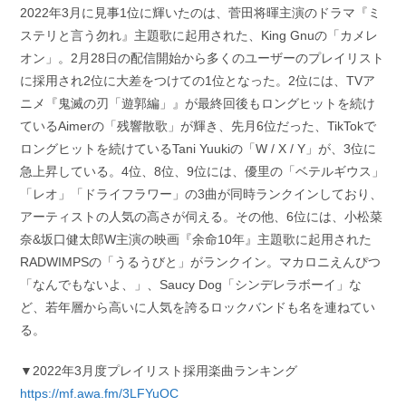
2022年3月に見事1位に輝いたのは、菅田将暉主演のドラマ『ミ
ステリと言う勿れ』主題歌に起用された、King Gnuの「カメレ
オン」。2月28日の配信開始から多くのユーザーのプレイリスト
に採用され2位に大差をつけての1位となった。2位には、TVア
ニメ『鬼滅の刃「遊郭編」』が最終回後もロングヒットを続け
ているAimerの「残響散歌」が輝き、先月6位だった、TikTokで
ロングヒットを続けているTani Yuukiの「W / X / Y」が、3位に
急上昇している。4位、8位、9位には、優里の「ベテルギウス」
「レオ」「ドライフラワー」の3曲が同時ランクインしており、
アーティストの人気の高さが伺える。その他、6位には、小松菜
奈&坂口健太郎W主演の映画『余命10年』主題歌に起用された
RADWIMPSの「うるうびと」がランクイン。マカロニえんぴつ
「なんでもないよ、」、Saucy Dog「シンデレラボーイ」な
ど、若年層から高いに人気を誇るロックバンドも名を連ねてい
る。
▼2022年3月度プレイリスト採用楽曲ランキング
https://mf.awa.fm/3LFYuOC