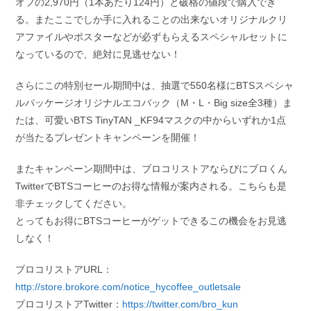
オフの2,970円（1本あたり124円）と破格の値段で購入でき
る。またここでしか手に入れることの出来ないオリジナルクリ
アファイルやポスターなどが必ずもらえるスペシャルセットに
なっているので、絶対に見逃せない！
さらにこの特別セール期間中は、抽選で550名様にBTSスペシャ
ルパッケージオリジナルエコバック（M・L・Big size全3種）ま
たは、可愛いBTS TinyTAN _KF94マスクの中からいずれか1点
が当たるプレゼントキャンペーンを開催！
またキャンペーン期間中は、ブロコリストアならびにブロくん
TwitterでBTSコーヒーのお得な情報が案内される。こちらも是
非チェックしてください。
とってもお得にBTSコーヒーがゲットできるこの機会をお見逃
しなく！
ブロコリストアURL：
http://store.brokore.com/notice_hycoffee_outletsale
ブロコリストアTwitter：
https://twitter.com/bro_kun