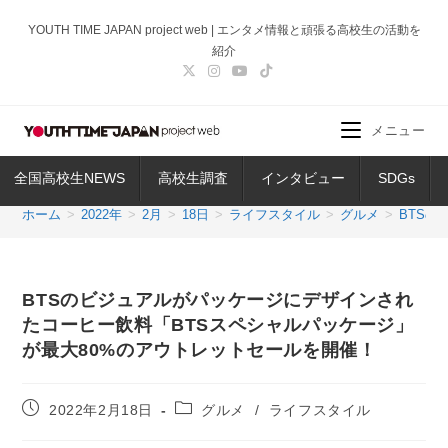
コ
YOUTH TIME JAPAN project web | エンタメ情報と頑張る高校生の活動を
ン
紹介
テ
ン
ツ
メニュー
へ
ス
全国高校生NEWS
高校生調査
インタビュー
SDGs
キ
ッ
ホーム
>
2022年
>
2月
>
18日
>
ライフスタイル
>
グルメ
>
BTS
プ
BTSのビジュアルがパッケージにデザインされ
たコーヒー飲料「BTSスペシャルパッケージ」
が最大80%のアウトレットセールを開催！
投
投
2022年2月18日
グルメ
/
ライフスタイル
稿
稿
公
カ