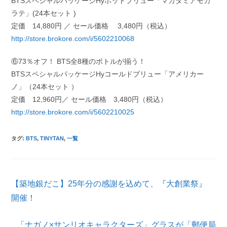
BTSスペシャルパッケージHyホットブリュー「マカダミアモカ
ラテ」(24本セット )
定価 14,880円 ／ セール価格 3,480円（税込）
http://store.brokore.com/i/5602210068
⑥73％オフ！ BTS全8種のボトルが揃う！
BTSスペシャルパッケージHyコールドブリュー「アメリカー
ノ」（24本セット ）
定価 12,960円／ セール価格 3,480円（税込）
http://store.brokore.com/i/5602210025
タグ
:
BTS
,
TINYTAN
,
一覧
そ
【築地銀だこ】25年分の感謝を込めて、『大創業祭』
の
他
開催！
の
記
「ナガノ×サンリオキャラクターズ」グラスが「郵便局
事