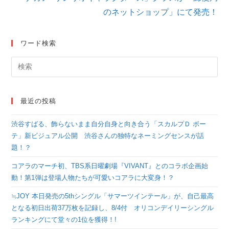
を
のネットショップ」にて発売！
読
む
ワード検索
最近の投稿
渋谷すばる、飾らないまま自分自身と向き合う「スカルプＤ ボー
テ」新ビジュアル公開 渋谷さんの独特なネーミングセンスが話
題！？
コアラのマーチ初、TBS系日曜劇場『VIVANT』とのコラボ企画始
動！第1弾は登場人物たちが可愛いコアラに大変身！？
≒JOY 本日発売の5thシングル「サマーツインテール」が、自己最高
となる初日出荷37万枚を記録し、8/4付 オリコンデイリーシングル
ランキングにて堂々の1位を獲得！!