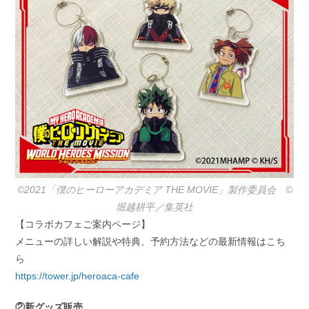
©2021「僕のヒーローアカデミア THE MOVIE」製作委員会 ©️
堀越耕平／集英社
【コラボカフェご案内ページ】
メニューの詳しい解説や特典、予約方法などの最新情報はこち
ら
https://tower.jp/heroaca-cafe
②新グッズ販売