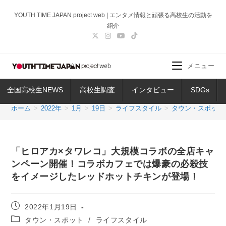
コ
YOUTH TIME JAPAN project web | エンタメ情報と頑張る高校生の活動を
ン
紹介
テ
ン
ツ
メニュー
へ
ス
全国高校生NEWS
高校生調査
インタビュー
SDGs
キ
ッ
ホーム
>
2022年
>
1月
>
19日
>
ライフスタイル
>
タウン・スポット
プ
「ヒロアカ×タワレコ」大規模コラボの全店キャ
ンペーン開催！コラボカフェでは爆豪の必殺技
をイメージしたレッドホットチキンが登場！
投
2022年1月19日
稿
投
タウン・スポット
/
ライフスタイル
公