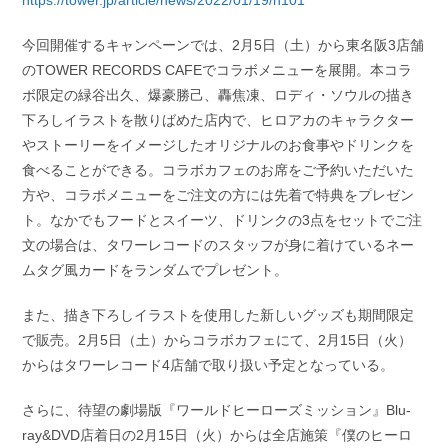
https://tower.jp/article/news/2022/01/19/n101
今回開催するキャンペーンでは、2月5日（土）から東名阪3店舗
のTOWER RECORDS CAFEでコラボメニューを展開。本コラ
ボ限定の緑谷出久、爆豪勝己、轟焦凍、ロディ・ソウルの描き
下ろしイラストを散りばめた店内で、ヒロアカのキャラクター
やストーリーをイメージしたオリジナルのお食事やドリンクを
食べることができる。コラボカフェのお席をご予約いただいた
方や、コラボメニューをご注文の方には先着で特典をプレゼン
ト。なかでもフードとスイーツ、ドリンクの3点をセットでご注
文の場合は、タワーレコードのスタッフが身に着けているネー
ムタグ風カードをランダムでプレゼント。
また、描き下ろしイラストを使用した新しいグッズも期間限定
で販売。2月5日（土）からコラボカフェにて、2月15日（火）
からはタワーレコード4店舗で取り扱い予定となっている。
さらに、待望の劇場版『ワールドヒーローズミッション』Blu-
ray&DVD店着日の2月15日（火）からは全店施策『僕のヒーロ