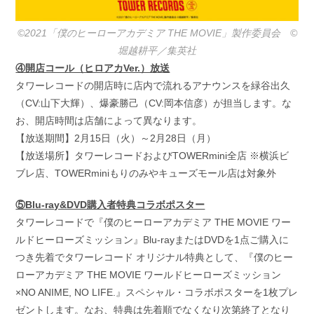
©2021「僕のヒーローアカデミア THE MOVIE」製作委員会 ©️
堀越耕平／集英社
④開店コール（ヒロアカVer.）放送
タワーレコードの開店時に店内で流れるアナウンスを緑谷出久
（CV:山下大輝）、爆豪勝己（CV:岡本信彦）が担当します。な
お、開店時間は店舗によって異なります。
【放送期間】2月15日（火）～2月28日（月）
【放送場所】タワーレコードおよびTOWERmini全店 ※横浜ビ
ブレ店、TOWERminiもりのみやキューズモール店は対象外
⑤Blu-ray&DVD購入者特典コラボポスター
タワーレコードで『僕のヒーローアカデミア THE MOVIE ワー
ルドヒーローズミッション』Blu-rayまたはDVDを1点ご購入に
つき先着でタワーレコード オリジナル特典として、『僕のヒー
ローアカデミア THE MOVIE ワールドヒーローズミッション
×NO ANIME, NO LIFE.』スペシャル・コラボポスターを1枚プレ
ゼントします。なお、特典は先着順でなくなり次第終了となり