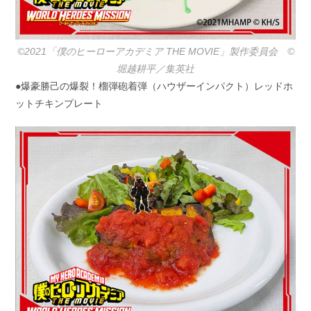
©2021「僕のヒーローアカデミア THE MOVIE」製作委員会 ©️
堀越耕平／集英社
●爆豪勝己の爆裂！榴弾砲着弾（ハウザーインパクト）レッドホ
ットチキンプレート