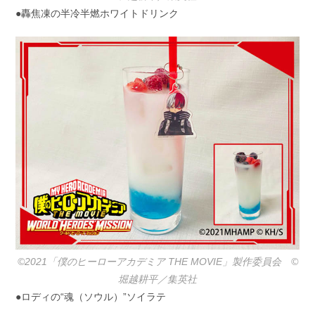
●轟焦凍の半冷半燃ホワイトドリンク
©2021「僕のヒーローアカデミア THE MOVIE」製作委員会 ©️
堀越耕平／集英社
●ロディの“魂（ソウル）”ソイラテ