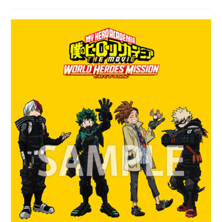
稿
開
カ
日:
テ
ゴ
リ
ー: