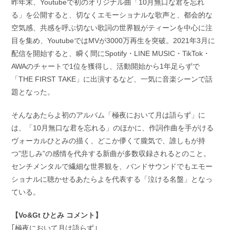
昨年末、Youtubeで初のオリジナル曲「10月無口な君を忘れ
る」を公開すると、切なくエモーショナルな歌声と、都会的な
空気感、共感を呼ぶ切ない歌詞の世界観がティーンを中心に注
目を集め、YoutubeではMVが3000万再生を突破。2021年3月に
配信を開始すると、瞬く間にSpotify・LINE MUSIC・TikTok・
AWAのチャートで1位を獲得し、活動開始から1年足らずで
「THE FIRST TAKE」に出演するなど、一気に音楽シーンで話
題となった。
そんなあたらよ初のアルバム「極夜において月は語らず」に
は、「10月無口な君を忘れる」のほかに、作詞作曲を手がける
ヴォーカルひとみの描く、どこか儚くて朧気で、誰しもが持
つ”悲しみ”の感情を代弁する新曲が多数収録されるとのこと。
センチメンタルで繊細な世界観を、バンドサウンドでもエモー
ショナルに聴かせるあたらよを代表する「泣ける名盤」となっ
ている。
【Vo&Gt ひとみ コメント】
｢極夜において月は語らず｣