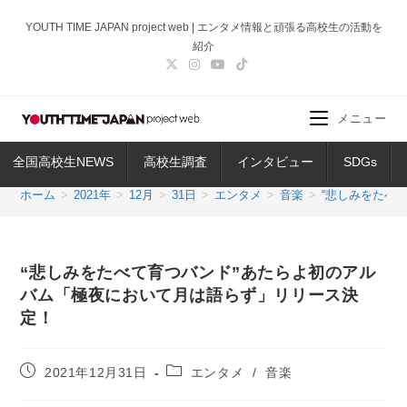
コ
YOUTH TIME JAPAN project web | エンタメ情報と頑張る高校生の活動を
ン
紹介
テ
ン
ツ
メニュー
へ
ス
全国高校生NEWS
高校生調査
インタビュー
SDGs
キ
ッ
ホーム
>
2021年
>
12月
>
31日
>
エンタメ
>
音楽
>
“悲しみをたべ
プ
“悲しみをたべて育つバンド”あたらよ初のアル
バム「極夜において月は語らず」リリース決
定！
投
投
2021年12月31日
エンタメ
/
音楽
稿
稿
公
カ