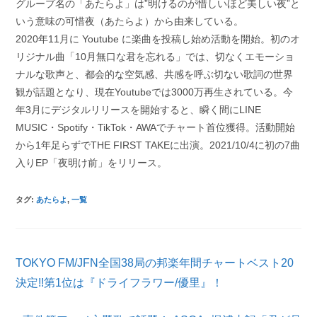
グループ名の「あたらよ」は”明けるのが惜しいほど美しい夜”と
いう意味の可惜夜（あたらよ）から由来している。
2020年11月に Youtube に楽曲を投稿し始め活動を開始。初のオ
リジナル曲「10月無口な君を忘れる」では、切なくエモーショ
ナルな歌声と、都会的な空気感、共感を呼ぶ切ない歌詞の世界
観が話題となり、現在Youtubeでは3000万再生されている。今
年3月にデジタルリリースを開始すると、瞬く間にLINE
MUSIC・Spotify・TikTok・AWAでチャート首位獲得。活動開始
から1年足らずでTHE FIRST TAKEに出演。2021/10/4に初の7曲
入りEP「夜明け前」をリリース。
タグ
:
あたらよ
,
一覧
そ
TOKYO FM/JFN全国38局の邦楽年間チャートベスト20
の
他
決定!!第1位は『ドライフラワー/優里』！
の
記