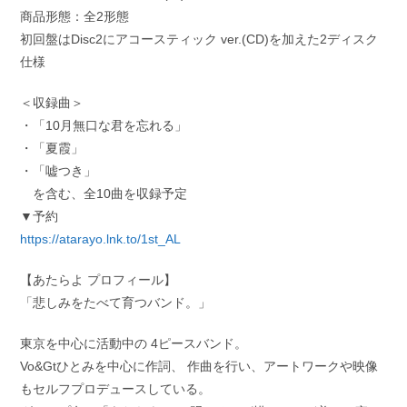
商品形態：全2形態
初回盤はDisc2にアコースティック ver.(CD)を加えた2ディスク
仕様
＜収録曲＞
・「10月無口な君を忘れる」
・「夏霞」
・「嘘つき」
を含む、全10曲を収録予定
▼予約
https://atarayo.lnk.to/1st_AL
【あたらよ プロフィール】
「悲しみをたべて育つバンド。」
東京を中心に活動中の 4ピースバンド。
Vo&Gtひとみを中心に作詞、 作曲を行い、アートワークや映像
もセルフプロデュースしている。