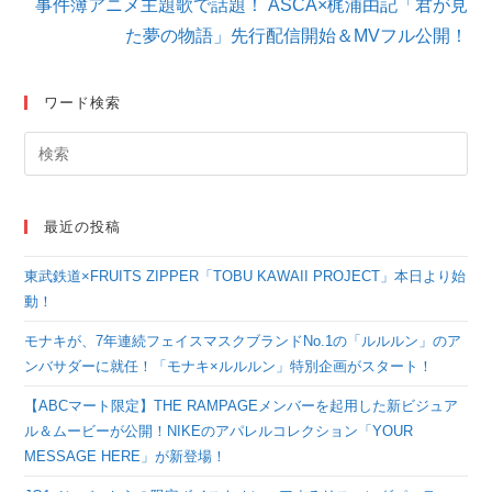
事件簿アニメ主題歌で話題！ ASCA×梶浦由記「君が見
事
を
た夢の物語」先行配信開始＆MVフル公開！
読
む
ワード検索
最近の投稿
東武鉄道×FRUITS ZIPPER「TOBU KAWAII PROJECT」本日より始
動！
モナキが、7年連続フェイスマスクブランドNo.1の「ルルルン」のア
ンバサダーに就任！「モナキ×ルルルン」特別企画がスタート！
【ABCマート限定】THE RAMPAGEメンバーを起用した新ビジュア
ル＆ムービーが公開！NIKEのアパレルコレクション「YOUR
MESSAGE HERE」が新登場！