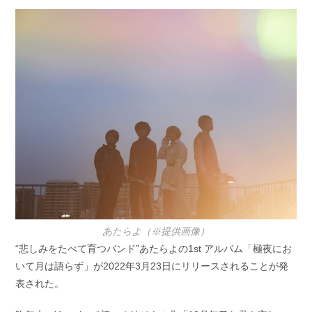
開
テ
日:
ゴ
リ
ー:
あたらよ（※提供画像）
“悲しみをたべて育つバンド”あたらよの1st アルバム「極夜にお
いて月は語らず」が2022年3月23日にリリースされることが発
表された。