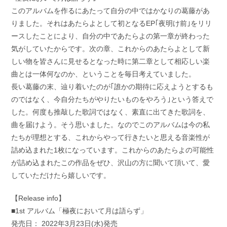
このアルバムを作るにあたって自分の中ではかなりの葛藤があ
りました。それはあたらよとして初となるEP｢夜明け前｣をリリ
ースしたことにより、自分の中であたらよの第一章が終わった
気がしていたからです。次の章、これからのあたらよとして新
しい物を皆さんに見せるとなった時に第二章として相応しい楽
曲とは一体何なのか、ということを毎日考えていました。
長い葛藤の末、辿り着いたのが｢誰かの期待に応えようとするも
のではなく、今自分たちがやりたいものをやろう｣という答えで
した。何度も推敲した歌詞ではなく、素直に出てきた歌詞を、
曲を届けよう。そう思いました。なのでこのアルバムは今の私
たちが理想とする、これからやって行きたいと思える音楽性が
詰め込まれた1枚になっています。これからのあたらよの可能性
が詰め込まれたこの作品をぜひ、沢山の方に聞いて頂いて、愛
していただけたら嬉しいです。
【Release info】
■1st アルバム「極夜において月は語らず」
発売日： 2022年3月23日(水)発売