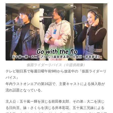
開
テ
日:
ゴ
リ
ー:
仮面ライダーリバイス（※提供画像）
テレビ朝日系で毎週日曜午前9時から放送中の『仮面ライダーリ
バイス』
年内ラストオンエアの第16話で、主要キャストによる挿入歌が
流れ話題となっている。
主人公：五十嵐一輝を演じる前田拳太郎、その弟：大二を演じ
る日向亘、妹：さくらを演じる井本彩花、五十嵐三兄妹による