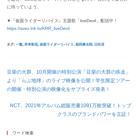
に待っていよう。
▼『仮面ライダーリバイス』主題歌「liveDevil」配信中！
https://avex.lnk.to/KRR_liveDevil
タグ
:
一覧
,
井本彩花
,
仮面ライダーリバイス
,
前田拳太郎
,
日向亘
そ
豆柴の大群、10月開催の特別公演「豆柴の大群の疾走」
の
他
より「らぶ地球」のライブ映像を公開！学生限定ツアー
の
の開催・特別公演の映像化をサプライズ発表！
記
事
を
NCT、2021年アルバム総販売量1091万枚突破！トップ
読
クラスのブランドパワーを立証！
む
ワード検索