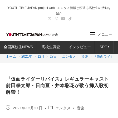
コ
YOUTH TIME JAPAN project web | エンタメ情報と頑張る高校生の活動を
ン
紹介
テ
ン
ツ
メニュー
へ
ス
全国高校生NEWS
高校生調査
インタビュー
SDGs
キ
ッ
ホーム
>
2021年
>
12月
>
27日
>
エンタメ
>
音楽
>
『仮面ライダー
プ
『仮面ライダーリバイス』レギュラーキャスト
前田拳太郎・日向亘・井本彩花が歌う挿入歌初
解禁！
投
投
2021年12月27日
エンタメ
/
音楽
稿
稿
公
カ