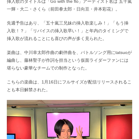
挿入歌のタイトルは「Go with the flo」アーティスト名は 五十嵐
一輝・大二・さくら（前田拳太郎・日向亘・井本彩花）。
先週予告はあり、「五十嵐三兄妹の挿入歌楽しみ！」「もう挿
入歌！？」「リバイスの挿入歌早い！」と年内のタイミングで
挿入歌が流れることにも喜びの声が多く見られた。
楽曲は、中川幸太郎作曲の劇伴曲を、バトルソング用にtatsuoが
編曲し、藤林聖子が作詞を担当という仮面ライダーファンには
堪らない豪華なチームでの制作となった。
こちらの楽曲は、1月16日にフルサイズが配信リリースされるこ
とも本日解禁された。