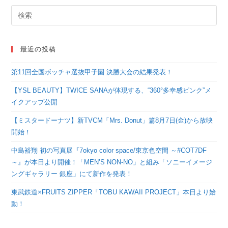
最近の投稿
第11回全国ボッチャ選抜甲子園 決勝大会の結果発表！
【YSL BEAUTY】TWICE SANAが体現する、“360°多幸感ピンク”メ
イクアップ公開
【ミスタードーナツ】新TVCM「Mrs. Donut」篇8月7日(金)から放映
開始！
中島裕翔 初の写真展『7okyo color space/東京色空間 ～#COT7DF
～』が本日より開催！「MEN’S NON-NO」と組み「ソニーイメージ
ングギャラリー 銀座」にて新作を発表！
東武鉄道×FRUITS ZIPPER「TOBU KAWAII PROJECT」本日より始
動！