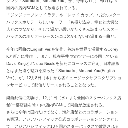
ソング「Starbucks, Me and You」が、今年も11月1日(月)より
国内の店内BGMとして放送されている。
「ジンジャーブレッド ラテ」や「レッド カップ」などのスター
バックスホリデーらしいキーワードも盛り込み、幸せと大切な
人とのつながり、そして温かい想いがたくさん詰まったスター
バックスのホリデーシーズンには欠かせない心温まる一曲だ。
今年は同曲のEnglish Ver.を制作。英詩を世界で活躍するCorey
Kと新たに共作し、また、現在平井 大のツアーに帯同している
David KingとJ’Nique Nicoleを新たにコーラスに迎え、日本語版
とはまた違う魅力を持った「Starbucks, Me and You(English
Ver.)」が、12月8日（水）から各ミュージックサブスクリプショ
ンサービスにて配信リリースされることとなった。
楽曲配信に先駆け、12月1日（水）より全国のスターバックス店
舗(一部店舗を除く)の店内BGMにて同曲が放送される。
さらに今年は国内だけでなく、海外店舗とのコラボレーション
も実現。アジアパシフィック公式コラボレーションソングとし
て、アジアパシフィック13ヶ国のスターバックスで放送される