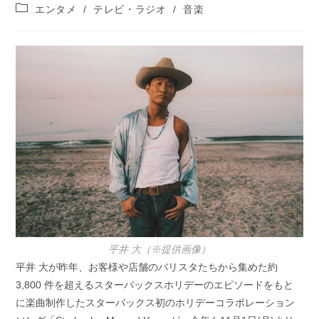
稿
投
エンタメ
/
テレビ・ラジオ
/
音楽
公
稿
開
カ
日:
テ
ゴ
リ
ー:
平井 大（※提供画像）
平井 大が昨年、お客様や店舗のバリスタたちから集めた約
3,800 件を超えるスターバックスホリデーのエピソードをもと
に楽曲制作したスターバックス初のホリデーコラボレーション