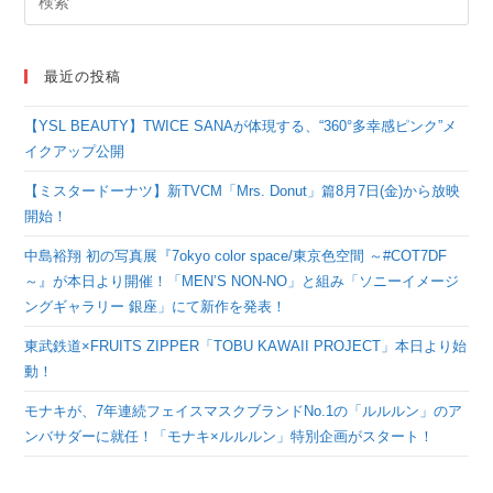
最近の投稿
【YSL BEAUTY】TWICE SANAが体現する、“360°多幸感ピンク”メ
イクアップ公開
【ミスタードーナツ】新TVCM「Mrs. Donut」篇8月7日(金)から放映
開始！
中島裕翔 初の写真展『7okyo color space/東京色空間 ～#COT7DF
～』が本日より開催！「MEN’S NON-NO」と組み「ソニーイメージ
ングギャラリー 銀座」にて新作を発表！
東武鉄道×FRUITS ZIPPER「TOBU KAWAII PROJECT」本日より始
動！
モナキが、7年連続フェイスマスクブランドNo.1の「ルルルン」のア
ンバサダーに就任！「モナキ×ルルルン」特別企画がスタート！