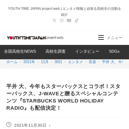
コ
YOUTH TIME JAPAN project web | エンタメ情報と頑張る高校生の活動を
ン
紹介
テ
ン
ツ
メニュー
へ
ス
全国高校生NEWS
高校生調査
インタビュー
SDGs
キ
ッ
ホーム
>
2021年
>
11月
>
30日
>
エンタメ
>
音楽
>
平井 大、今年も
プ
平井 大、今年もスターバックスとコラボ！スタ
ーバックス、J-WAVEと贈るスペシャルコンテ
ンツ『STARBUCKS WORLD HOLIDAY
RADIO』も配信決定！
投
2021年11月30日