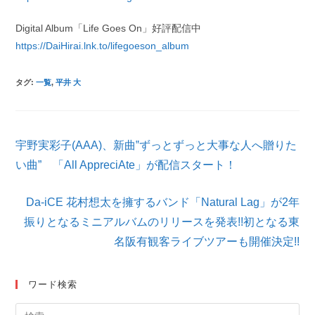
Digital Album「Life Goes On」好評配信中
https://DaiHirai.lnk.to/lifegoeson_album
タグ
:
一覧
,
平井 大
そ
宇野実彩子(AAA)、新曲‟ずっとずっと大事な人へ贈りた
の
他
い曲” 「All AppreciAte」が配信スタート！
の
記
Da-iCE 花村想太を擁するバンド「Natural Lag」が2年
事
を
振りとなるミニアルバムのリリースを発表!!初となる東
読
名阪有観客ライブツアーも開催決定!!
む
ワード検索