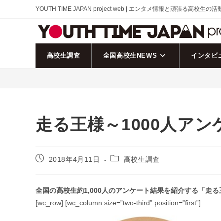
コ
YOUTH TIME JAPAN project web | エンタメ情報と頑張る高校生の
ン
テ
ン
ツ
高校生調査
全国高校生NEWS
インタビ
へ
ス
キ
ッ
プ
走る王様～1000人アンケ
投
投
2018年4月11日
高校生調査
稿
稿
公
カ
開
テ
全国の高校生約1,000人のアンケート結果を紹介する「走
日:
ゴ
[wc_row] [wc_column size=”two-third” position=”first”]
リ
ー: