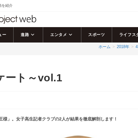
活動を紹介
ュー
進路
エンタメ
スポーツ
ライフス
ホーム
>
2018年
>
ート～vol.1
る王様」。女子高生記者クラブの2人が結果を徹底解剖します！