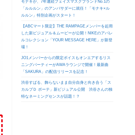
モナキが、7年連続フェイスマスクブランドNo.1の
検
「ルルルン」のアンバサダーに就任！「モナキ×ル
ルルン」特別企画がスタート！
索
【ABCマート限定】THE RAMPAGEメンバーを起用
した新ビジュアル＆ムービーが公開！NIKEのアパレ
を
ルコレクション「YOUR MESSAGE HERE」が新登
場！
ト
JO1メンバーからの限定ボイスもオンエアするリス
ニングパーティーがAWAラウンジで開催！最新曲
グ
「SAKURA」の配信リリースを記念！
ル
渋谷すばる、飾らないまま自分自身と向き合う「ス
カルプＤ ボーテ」新ビジュアル公開 渋谷さんの独
特なネーミングセンスが話題！？