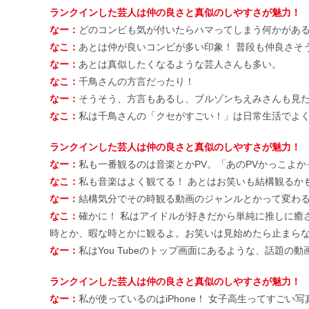
ランクインした芸人は仲の良さと真似のしやすさが魅力！
なー：
どのコンビも気が付いたらハマってしまう何かがあ
なこ：
あとは仲が良いコンビが多い印象！ 普段も仲良さそ
なー：
あとは真似したくなるような芸人さんも多い。
なこ：
千鳥さんの方言だったり！
なー：
そうそう、方言もあるし、ブルゾンちえみさんも見
なこ：
私は千鳥さんの「クセがすごい！」は日常生活でよ
ランクインした芸人は仲の良さと真似のしやすさが魅力！
なー：
私も一番観るのは音楽とかPV。「あのPVかっこよ
なこ：
私も音楽はよく観てる！ あとはお笑いも結構観るか
なー：
結構気分でその時観る動画のジャンルとかって変わ
なこ：
確かに！ 私はアイドルが好きだから単純に推しに癒
時とか、暇な時とかに観るよ。お笑いは見始めたら止まら
なー：
私はYou Tubeのトップ画面にあるような、話題
ランクインした芸人は仲の良さと真似のしやすさが魅力！
なー：
私が使っているのはiPhone！ 女子高生ってすご