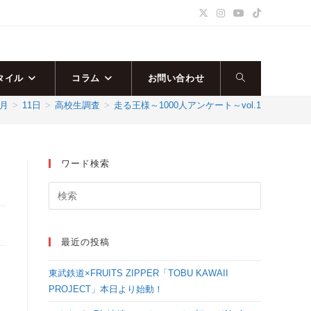
タイル
コラム
お問い合わせ
ウ
4月
>
11日
>
高校生調査
>
走る王様～1000人アンケート～vol.1
ェ
ブ
ワード検索
サ
イ
最近の投稿
ト
東武鉄道×FRUITS ZIPPER「TOBU KAWAII
の
PROJECT」本日より始動！