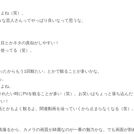
るよね（笑）。
うな芸人さんってやっぱり良いなって思うな。
た目とかネタの真似がしやすい！
く使ってる（笑）。
かったからもう1回観たい」とかで観ることが多いかな。
も。
るよね。
されたい時にPVを観ることが多い（笑）。お笑いはちょっと落ち込んだ
ない！
の動画とかもよく観るよ。関連動画を辿っていくから止まらなくなる（笑）
い写真撮るから、カメラの画質が綺麗なのが一番の魅力かな。でも画面が割