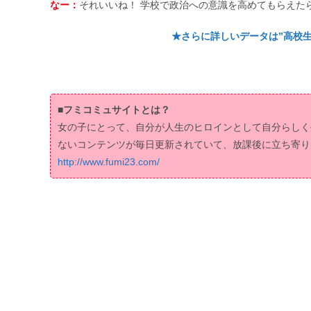
なー：
それいいね！ 学校で政治への意識を高めてもらえた
★さらに詳しいデータは”高校生
■フミコミュサイトとは？
女の子にとって、自分が人生のヒロインとして自分らしく
ないコンテンツが毎日更新されていて、放課後に立ち寄り
http://www.fumi23.com/