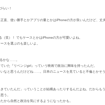
れづらい！
直、使い勝手とかアプリの量とかはiPhoneの方が良いんだけど、丈
る（笑）！ でもケースとかはiPhoneの方が可愛いよね。
ケースを選ぶのも楽しいよ。
なるかな……。
出ていた『リベンジgirl』っていう映画で政治に興味を持ったんだ。
ないなと思うんだけどね……。日本のニュースを見ていると不倫とかそ
起きていたんだ」っていうことが結構あったりするんだよね。だからも
と思う。
いたから自然と政治を気にするようになったかも。