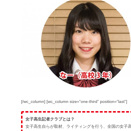
[/wc_column] [wc_column size=”one-third” position=”last”]
女子高生記者クラブとは？
女子高生自らが取材、ライティングを行う、全国の女子