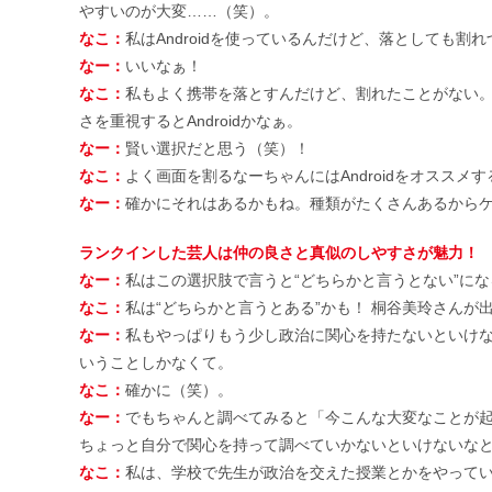
やすいのが大変……（笑）。
なこ：
私はAndroidを使っているんだけど、落としても割
なー：
いいなぁ！
なこ：
私もよく携帯を落とすんだけど、割れたことがない。正
さを重視するとAndroidかなぁ。
なー：
賢い選択だと思う（笑）！
なこ：
よく画面を割るなーちゃんにはAndroidをオススメす
なー：
確かにそれはあるかもね。種類がたくさんあるから
ランクインした芸人は仲の良さと真似のしやすさが魅力！
なー：
私はこの選択肢で言うと“どちらかと言うとない”に
なこ：
私は“どちらかと言うとある”かも！ 桐谷美玲さんが
なー：
私もやっぱりもう少し政治に関心を持たないといけ
いうことしかなくて。
なこ：
確かに（笑）。
なー：
でもちゃんと調べてみると「今こんな大変なことが
ちょっと自分で関心を持って調べていかないといけないな
なこ：
私は、学校で先生が政治を交えた授業とかをやって